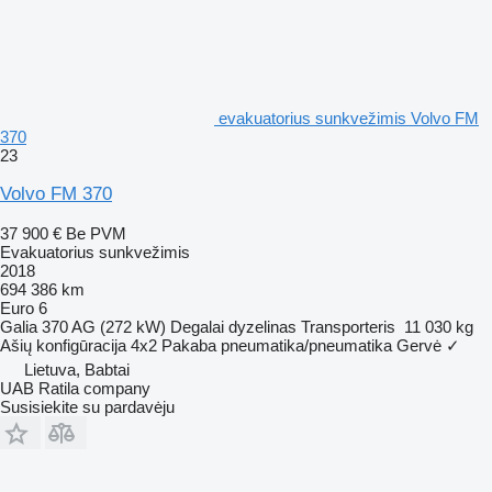
evakuatorius sunkvežimis Volvo FM
370
23
Volvo FM 370
37 900 €
Be PVM
Evakuatorius sunkvežimis
2018
694 386 km
Euro 6
Galia
370 AG (272 kW)
Degalai
dyzelinas
Transporteris
11 030 kg
Ašių konfigūracija
4x2
Pakaba
pneumatika/pneumatika
Gervė
✓
Lietuva, Babtai
UAB Ratila company
Susisiekite su pardavėju