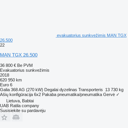
evakuatorius sunkvežimis MAN TGX
26.500
22
MAN TGX 26.500
36 800 €
Be PVM
Evakuatorius sunkvežimis
2018
620 950 km
Euro 6
Galia
368 AG (270 kW)
Degalai
dyzelinas
Transporteris
13 730 kg
Ašių konfigūracija
6x2
Pakaba
pneumatika/pneumatika
Gervė
✓
Lietuva, Babtai
UAB Ratila company
Susisiekite su pardavėju