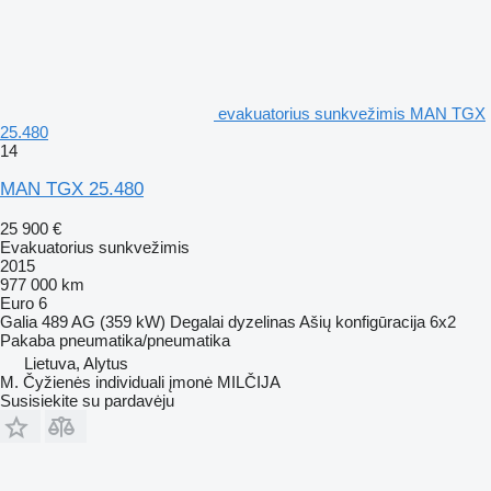
evakuatorius sunkvežimis MAN TGX
25.480
14
MAN TGX 25.480
25 900 €
Evakuatorius sunkvežimis
2015
977 000 km
Euro 6
Galia
489 AG (359 kW)
Degalai
dyzelinas
Ašių konfigūracija
6x2
Pakaba
pneumatika/pneumatika
Lietuva, Alytus
M. Čyžienės individuali įmonė MILČIJA
Susisiekite su pardavėju