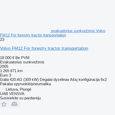
evakuatorius sunkvežimis Volvo
FM12 For forestry tractor transportation
23
Volvo FM12 For forestry tractor transportation
18 000 €
Be PVM
Evakuatorius sunkvežimis
2005
1 265 871 km
Euro 3
Galia
420 AG (309 kW)
Degalai
dyzelinas
Ašių konfigūracija
6x2
Pakaba
spyruoklė/pneumatika
Lietuva, Plungė
UAB VENSVA
Susisiekite su pardavėju