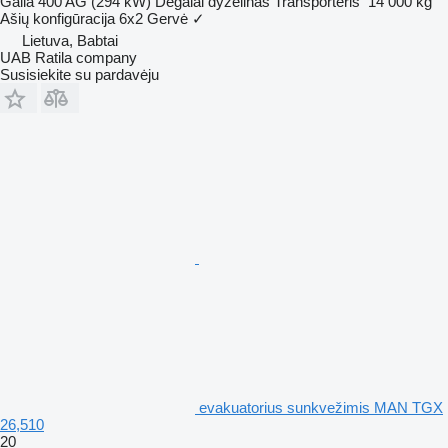
Galia
400 AG (294 kW)
Degalai
dyzelinas
Transporteris
14 000 kg
Ašių konfigūracija
6x2
Gervė
✓
Lietuva, Babtai
UAB Ratila company
Susisiekite su pardavėju
evakuatorius sunkvežimis MAN TGX
26,510
20