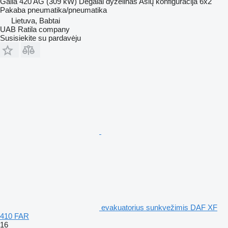
Galia
420 AG (309 kW)
Degalai
dyzelinas
Ašių konfigūracija
6x2
Pakaba
pneumatika/pneumatika
Lietuva, Babtai
UAB Ratila company
Susisiekite su pardavėju
evakuatorius sunkvežimis DAF XF
410 FAR
16