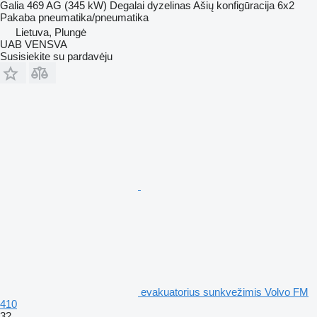
Galia
469 AG (345 kW)
Degalai
dyzelinas
Ašių konfigūracija
6x2
Pakaba
pneumatika/pneumatika
Lietuva, Plungė
UAB VENSVA
Susisiekite su pardavėju
evakuatorius sunkvežimis Volvo FM
410
32