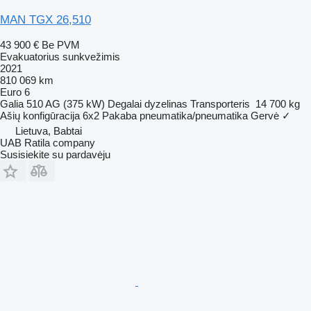
MAN TGX 26,510
43 900 €
Be PVM
Evakuatorius sunkvežimis
2021
810 069 km
Euro 6
Galia
510 AG (375 kW)
Degalai
dyzelinas
Transporteris
14 700 kg
Ašių konfigūracija
6x2
Pakaba
pneumatika/pneumatika
Gervė
✓
Lietuva, Babtai
UAB Ratila company
Susisiekite su pardavėju