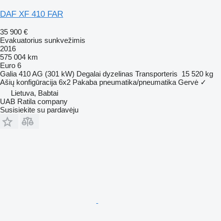
DAF XF 410 FAR
35 900 €
Evakuatorius sunkvežimis
2016
575 004 km
Euro 6
Galia
410 AG (301 kW)
Degalai
dyzelinas
Transporteris
15 520 kg
Ašių konfigūracija
6x2
Pakaba
pneumatika/pneumatika
Gervė
✓
Lietuva, Babtai
UAB Ratila company
Susisiekite su pardavėju