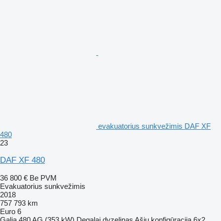
evakuatorius sunkvežimis DAF XF
480
23
DAF XF 480
36 800 €
Be PVM
Evakuatorius sunkvežimis
2018
757 793 km
Euro 6
Galia
480 AG (353 kW)
Degalai
dyzelinas
Ašių konfigūracija
6x2