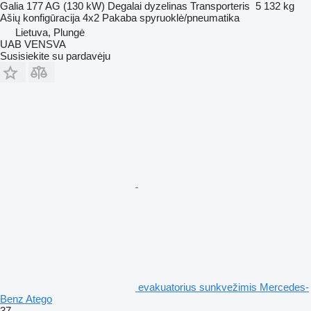
Galia
177 AG (130 kW)
Degalai
dyzelinas
Transporteris
5 132 kg
Ašių konfigūracija
4x2
Pakaba
spyruoklė/pneumatika
Lietuva, Plungė
UAB VENSVA
Susisiekite su pardavėju
evakuatorius sunkvežimis Mercedes-
Benz Atego
37