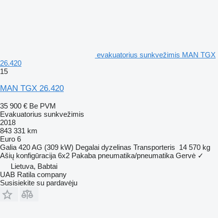
evakuatorius sunkvežimis MAN TGX
26.420
15
MAN TGX 26.420
35 900 €
Be PVM
Evakuatorius sunkvežimis
2018
843 331 km
Euro 6
Galia
420 AG (309 kW)
Degalai
dyzelinas
Transporteris
14 570 kg
Ašių konfigūracija
6x2
Pakaba
pneumatika/pneumatika
Gervė
✓
Lietuva, Babtai
UAB Ratila company
Susisiekite su pardavėju