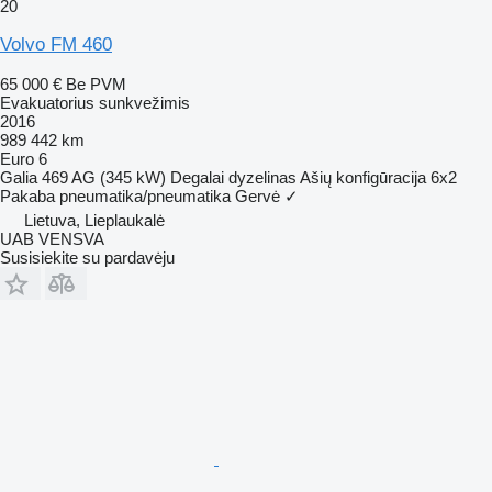
20
Volvo FM 460
65 000 €
Be PVM
Evakuatorius sunkvežimis
2016
989 442 km
Euro 6
Galia
469 AG (345 kW)
Degalai
dyzelinas
Ašių konfigūracija
6x2
Pakaba
pneumatika/pneumatika
Gervė
✓
Lietuva, Lieplaukalė
UAB VENSVA
Susisiekite su pardavėju