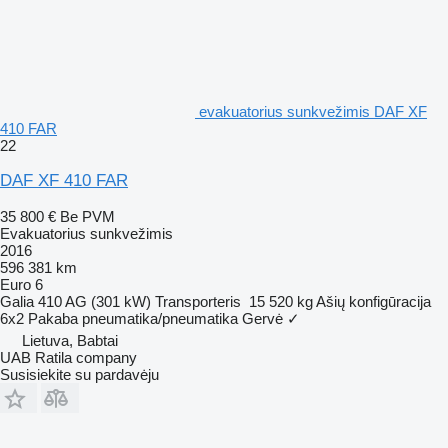
evakuatorius sunkvežimis DAF XF
410 FAR
22
DAF XF 410 FAR
35 800 €
Be PVM
Evakuatorius sunkvežimis
2016
596 381 km
Euro 6
Galia
410 AG (301 kW)
Transporteris
15 520 kg
Ašių konfigūracija
6x2
Pakaba
pneumatika/pneumatika
Gervė
✓
Lietuva, Babtai
UAB Ratila company
Susisiekite su pardavėju