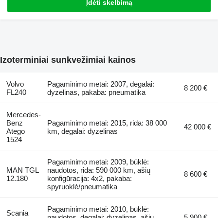
Įdėti skelbimą
Izoterminiai sunkvežimiai kainos
Volvo
Pagaminimo metai: 2007, degalai:
8 200 €
FL240
dyzelinas, pakaba: pneumatika
Mercedes-
Benz
Pagaminimo metai: 2015, rida: 38 000
42 000 €
Atego
km, degalai: dyzelinas
1524
Pagaminimo metai: 2009, būklė:
MAN TGL
naudotos, rida: 590 000 km, ašių
8 600 €
12.180
konfigūracija: 4x2, pakaba:
spyruoklė/pneumatika
Pagaminimo metai: 2010, būklė:
Scania
naudotos, degalai: dyzelinas, ašių
5 900 €