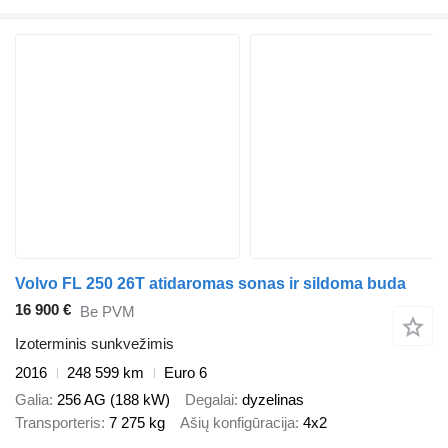
Volvo FL 250 26T atidaromas sonas ir sildoma buda
16 900 €
Be PVM
Izoterminis sunkvežimis
2016
248 599 km
Euro 6
Galia
256 AG (188 kW)
Degalai
dyzelinas
Transporteris
7 275 kg
Ašių konfigūracija
4x2