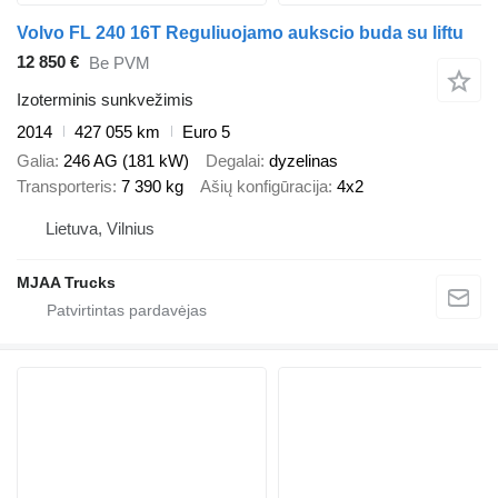
Volvo FL 240 16T Reguliuojamo aukscio buda su liftu
12 850 €
Be PVM
Izoterminis sunkvežimis
2014
427 055 km
Euro 5
Galia
246 AG (181 kW)
Degalai
dyzelinas
Transporteris
7 390 kg
Ašių konfigūracija
4x2
Lietuva, Vilnius
MJAA Trucks