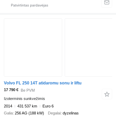
Volvo FL 250 14T atidaromu sonu ir liftu
17 790 €
Be PVM
Izoterminis sunkvežimis
2014
431 537 km
Euro 6
Galia
256 AG (188 kW)
Degalai
dyzelinas