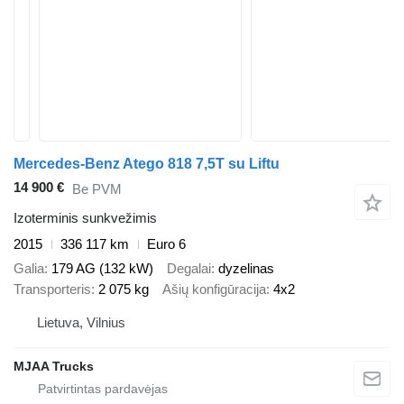
Mercedes-Benz Atego 818 7,5T su Liftu
14 900 €
Be PVM
Izoterminis sunkvežimis
2015
336 117 km
Euro 6
Galia
179 AG (132 kW)
Degalai
dyzelinas
Transporteris
2 075 kg
Ašių konfigūracija
4x2
Lietuva, Vilnius
MJAA Trucks