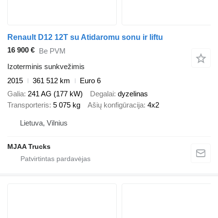
Renault D12 12T su Atidaromu sonu ir liftu
16 900 €
Be PVM
Izoterminis sunkvežimis
2015
361 512 km
Euro 6
Galia
241 AG (177 kW)
Degalai
dyzelinas
Transporteris
5 075 kg
Ašių konfigūracija
4x2
Lietuva, Vilnius
MJAA Trucks