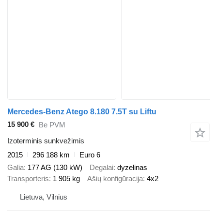
Mercedes-Benz Atego 8.180 7.5T su Liftu
15 900 €
Be PVM
Izoterminis sunkvežimis
2015
296 188 km
Euro 6
Galia
177 AG (130 kW)
Degalai
dyzelinas
Transporteris
1 905 kg
Ašių konfigūracija
4x2
Lietuva, Vilnius