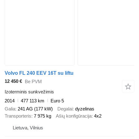
Volvo FL 240 EEV 16T su liftu
12 450 €
Be PVM
Izoterminis sunkvežimis
2014
477 113 km
Euro 5
Galia
241 AG (177 kW)
Degalai
dyzelinas
Transporteris
7 975 kg
Ašių konfigūracija
4x2
Lietuva, Vilnius