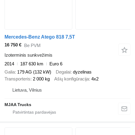
Mercedes-Benz Atego 818 7,5T
16 750 €
Be PVM
Izoterminis sunkvežimis
2014
187 630 km
Euro 6
Galia
179 AG (132 kW)
Degalai
dyzelinas
Transporteris
2 000 kg
Ašių konfigūracija
4x2
Lietuva, Vilnius
MJAA Trucks