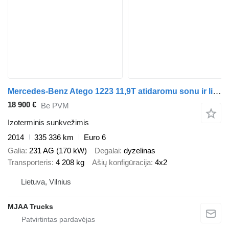
Mercedes-Benz Atego 1223 11,9T atidaromu sonu ir liftu
18 900 €
Be PVM
Izoterminis sunkvežimis
2014
335 336 km
Euro 6
Galia
231 AG (170 kW)
Degalai
dyzelinas
Transporteris
4 208 kg
Ašių konfigūracija
4x2
Lietuva, Vilnius
MJAA Trucks