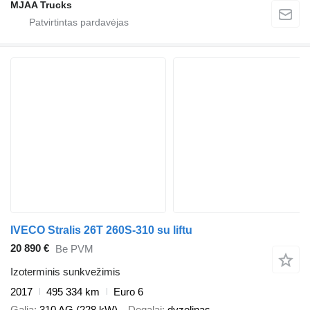
MJAA Trucks
IVECO Stralis 26T 260S-310 su liftu
20 890 €
Be PVM
Izoterminis sunkvežimis
2017
495 334 km
Euro 6
Galia
310 AG (228 kW)
Degalai
dyzelinas