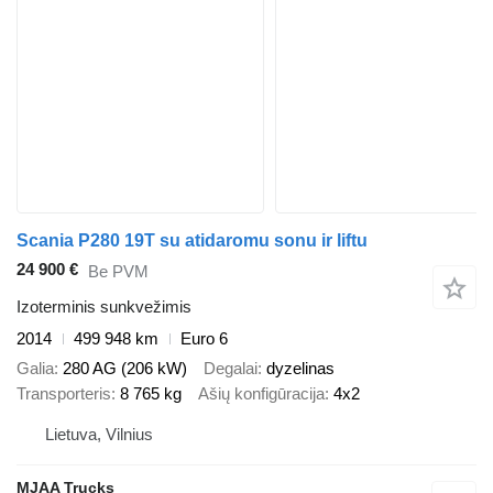
Scania P280 19T su atidaromu sonu ir liftu
24 900 €
Be PVM
Izoterminis sunkvežimis
2014
499 948 km
Euro 6
Galia
280 AG (206 kW)
Degalai
dyzelinas
Transporteris
8 765 kg
Ašių konfigūracija
4x2
Lietuva, Vilnius
MJAA Trucks