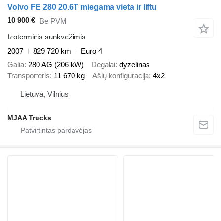
Volvo FE 280 20.6T miegama vieta ir liftu
10 900 €
Be PVM
Izoterminis sunkvežimis
2007
829 720 km
Euro 4
Galia
280 AG (206 kW)
Degalai
dyzelinas
Transporteris
11 670 kg
Ašių konfigūracija
4x2
Lietuva, Vilnius
MJAA Trucks