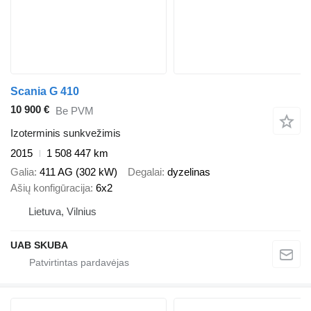
Scania G 410
10 900 €
Be PVM
Izoterminis sunkvežimis
2015
1 508 447 km
Galia
411 AG (302 kW)
Degalai
dyzelinas
Ašių konfigūracija
6x2
Lietuva, Vilnius
UAB SKUBA