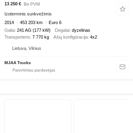
13 250 €
Be PVM
Izoterminis sunkvežimis
2014
453 203 km
Euro 6
Galia
241 AG (177 kW)
Degalai
dyzelinas
Transporteris
7 770 kg
Ašių konfigūracija
4x2
Lietuva, Vilnius
MJAA Trucks