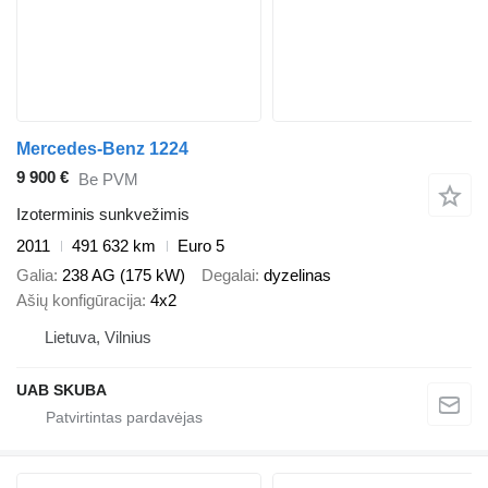
Mercedes-Benz 1224
9 900 €
Be PVM
Izoterminis sunkvežimis
2011
491 632 km
Euro 5
Galia
238 AG (175 kW)
Degalai
dyzelinas
Ašių konfigūracija
4x2
Lietuva, Vilnius
UAB SKUBA