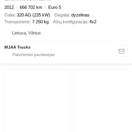
2012
666 702 km
Euro 5
Galia
320 AG (235 kW)
Degalai
dyzelinas
Transporteris
7 250 kg
Ašių konfigūracija
4x2
Lietuva, Vilnius
MJAA Trucks