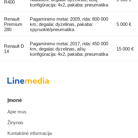
R400
konfigūracija: 4x2, pakaba: pneumatika
Renault
Pagaminimo metai: 2009, rida: 800 000
Premium
km, degalai: dyzelinas, pakaba:
5 000 €
280
spyruoklė/pneumatika
Pagaminimo metai: 2017, rida: 450 000
Renault D
km, degalai: dyzelinas, ašių
15 000 €
14
konfigūracija: 4x2, pakaba: pneumatika
Įmonė
Apie mus
Žinynas
Kontaktinė informacija