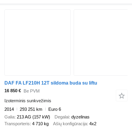
DAF FA LF210H 12T sildoma buda su liftu
16 850 €
Be PVM
Izoterminis sunkvežimis
2014
293 251 km
Euro 6
Galia
213 AG (157 kW)
Degalai
dyzelinas
Transporteris
4 710 kg
Ašių konfigūracija
4x2