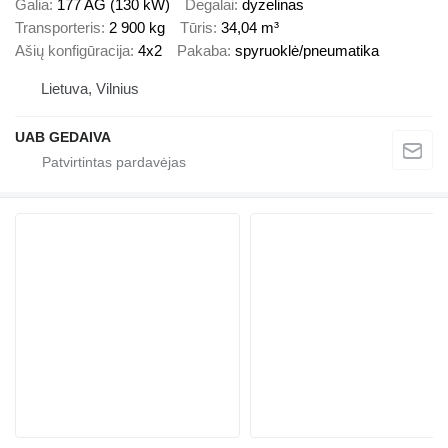
Galia
177 AG (130 kW)
Degalai
dyzelinas
Transporteris
2 900 kg
Tūris
34,04 m³
Ašių konfigūracija
4x2
Pakaba
spyruoklė/pneumatika
Lietuva, Vilnius
UAB GEDAIVA