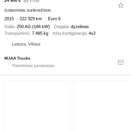
24 900 €
Be PVM
Izoterminis sunkvežimis
2015
222 929 km
Euro 6
Galia
250 AG (184 kW)
Degalai
dyzelinas
Transporteris
7 485 kg
Ašių konfigūracija
4x2
Lietuva, Vilnius
MJAA Trucks