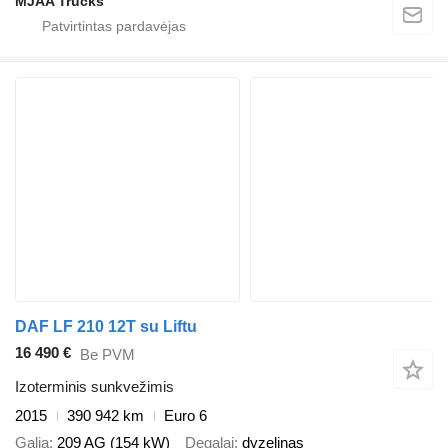
MJAA Trucks
DAF LF 210 12T su Liftu
16 490 €
Be PVM
Izoterminis sunkvežimis
2015
390 942 km
Euro 6
Galia
209 AG (154 kW)
Degalai
dyzelinas