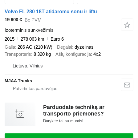
Volvo FL 280 18T atidaromu sonu ir liftu
19 900 €
Be PVM
Izoterminis sunkvežimis
2015
278 063 km
Euro 6
Galia
286 AG (210 kW)
Degalai
dyzelinas
Transporteris
8 320 kg
Ašių konfigūracija
4x2
Lietuva, Vilnius
MJAA Trucks
Parduodate techniką ar
transporto priemones?
Darykite tai su mumis!