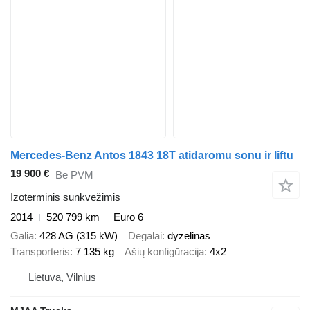
Mercedes-Benz Antos 1843 18T atidaromu sonu ir liftu
19 900 €
Be PVM
Izoterminis sunkvežimis
2014
520 799 km
Euro 6
Galia
428 AG (315 kW)
Degalai
dyzelinas
Transporteris
7 135 kg
Ašių konfigūracija
4x2
Lietuva, Vilnius