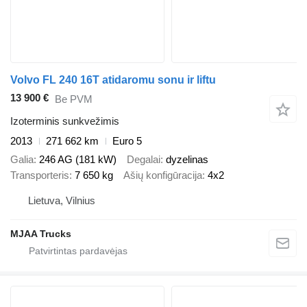
Volvo FL 240 16T atidaromu sonu ir liftu
13 900 €
Be PVM
Izoterminis sunkvežimis
2013
271 662 km
Euro 5
Galia
246 AG (181 kW)
Degalai
dyzelinas
Transporteris
7 650 kg
Ašių konfigūracija
4x2
Lietuva, Vilnius
MJAA Trucks