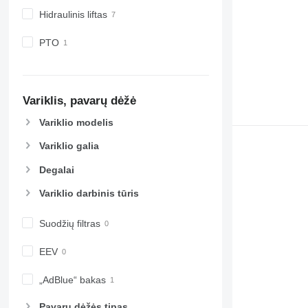
Hidraulinis liftas
PTO
Variklis, pavarų dėžė
Variklio modelis
Variklio galia
Degalai
Variklio darbinis tūris
Suodžių filtras
EEV
„AdBlue“ bakas
Pavarų dėžės tipas