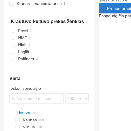
Kranas - manipuliatorius
Prenumeruot
Paspaudę čia patv
Krautuvo-keltuvo prekės ženklas
Fassi
HMF
Hiab
Loglift
Palfinger
Vieta
Ieškoti spindulyje
Lietuva
Kaunas
Vilnius