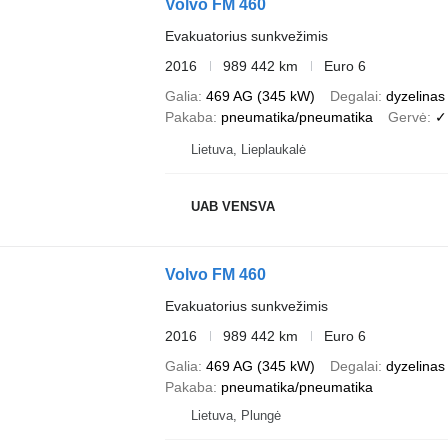
Volvo FM 460
Evakuatorius sunkvežimis
2016
989 442 km
Euro 6
Galia
469 AG (345 kW)
Degalai
dyzelinas
Pakaba
pneumatika/pneumatika
Gervė
✓
Lietuva, Lieplaukalė
UAB VENSVA
Volvo FM 460
Evakuatorius sunkvežimis
2016
989 442 km
Euro 6
Galia
469 AG (345 kW)
Degalai
dyzelinas
Pakaba
pneumatika/pneumatika
Lietuva, Plungė