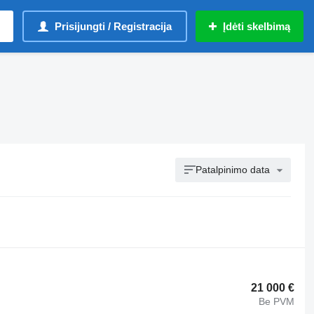
Prisijungti / Registracija
Įdėti skelbimą
Patalpinimo data
21 000 €
Be PVM