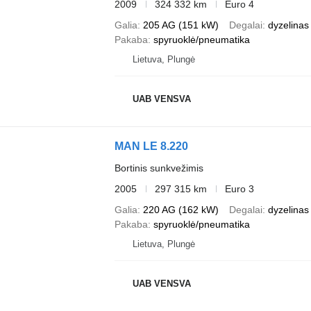
2009
324 332 km
Euro 4
Galia
205 AG (151 kW)
Degalai
dyzelinas
Pakaba
spyruoklė/pneumatika
Lietuva, Plungė
UAB VENSVA
MAN LE 8.220
Bortinis sunkvežimis
2005
297 315 km
Euro 3
Galia
220 AG (162 kW)
Degalai
dyzelinas
Pakaba
spyruoklė/pneumatika
Lietuva, Plungė
UAB VENSVA