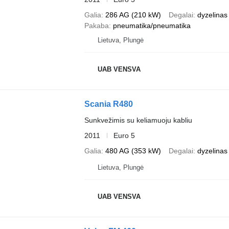
Galia
286 AG (210 kW)
Degalai
dyzelinas
Pakaba
pneumatika/pneumatika
Lietuva, Plungė
UAB VENSVA
Scania R480
Sunkvežimis su keliamuoju kabliu
2011
Euro 5
Galia
480 AG (353 kW)
Degalai
dyzelinas
Lietuva, Plungė
UAB VENSVA