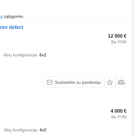
es
sąlygomis.
or defect
12 000 €
Be PVM
Ašių konfigūracija
6x2
Susisiekite su pardavėju
4 000 €
Be PVM
Ašių konfigūracija
4x2