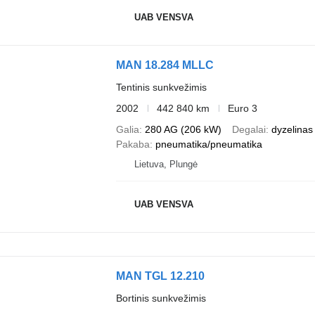
UAB VENSVA
MAN 18.284 MLLC
Tentinis sunkvežimis
2002
442 840 km
Euro 3
Galia
280 AG (206 kW)
Degalai
dyzelinas
Pakaba
pneumatika/pneumatika
Lietuva, Plungė
UAB VENSVA
MAN TGL 12.210
Bortinis sunkvežimis