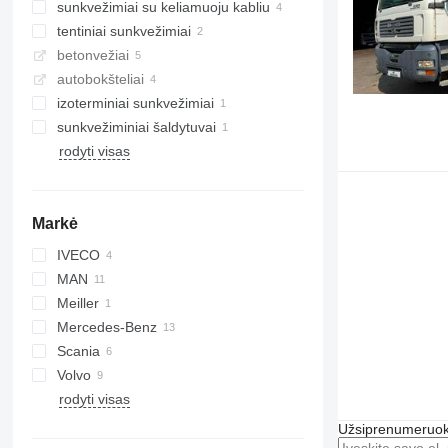
sunkvežimiai su keliamuoju kabliu
tentiniai sunkvežimiai
betonvežiai
autobokšteliai
izoterminiai sunkvežimiai
sunkvežiminiai šaldytuvai
rodyti visas
Markė
IVECO
MAN
Eurotech
Meiller
Eurotrakker
LE
Mercedes-Benz
Stralis
TGA
Scania
TGL
Actros
Canter
Premium
Volvo
TGM
Atego
P-series
rodyti visas
TGS
Econic
R-series
FH
TGX
FL
Užsiprenumeruoki
FM