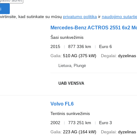
i
irtinsite, kad sutinkate su mūsų
privatumo politika
ir
naudojimo sutarti
Mercedes-Benz ACTROS 2551 6x2 Mot
Šasi sunkvežimis
2015
877 336 km
Euro 6
Galia
510 AG (375 kW)
Degalai
dyzelinas
Lietuva, Plungė
UAB VENSVA
Volvo FL6
Tentinis sunkvežimis
2002
773 251 km
Euro 3
Galia
223 AG (164 kW)
Degalai
dyzelinas