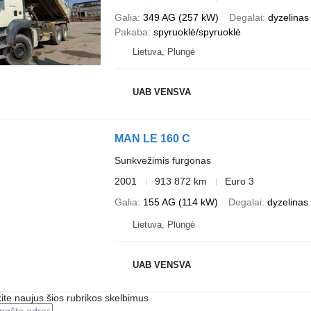
Galia
349 AG (257 kW)
Degalai
dyzelinas
Pakaba
spyruoklė/spyruoklė
Lietuva, Plungė
UAB VENSVA
MAN LE 160 C
Sunkvežimis furgonas
2001
913 872 km
Euro 3
Galia
155 AG (114 kW)
Degalai
dyzelinas
Lietuva, Plungė
UAB VENSVA
te naujus šios rubrikos skelbimus