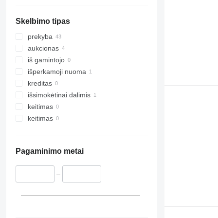
rodyti visas
Skelbimo tipas
prekyba
aukcionas
iš gamintojo
išperkamoji nuoma
kreditas
išsimokėtinai dalimis
keitimas
keitimas
Pagaminimo metai
–