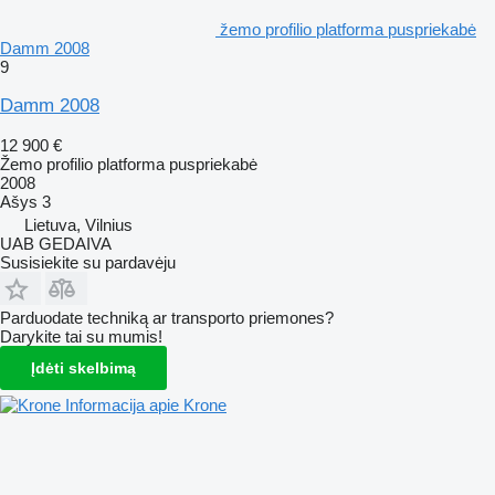
žemo profilio platforma puspriekabė
Damm 2008
9
Damm 2008
12 900 €
Žemo profilio platforma puspriekabė
2008
Ašys
3
Lietuva, Vilnius
UAB GEDAIVA
Susisiekite su pardavėju
Parduodate techniką ar transporto priemones?
Darykite tai su mumis!
Įdėti skelbimą
Informacija apie Krone