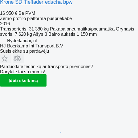
Krone SD Tieflader edscha bpw
16 950 €
Be PVM
Žemo profilio platforma puspriekabė
2016
Transporteris
31 380 kg
Pakaba
pneumatika/pneumatika
Grynasis
svoris
7 620 kg
Ašys
3
Balno aukštis
1 150 mm
Nyderlandai, nl
HJ Boerkamp Int Transport B.V
Susisiekite su pardavėju
Parduodate techniką ar transporto priemones?
Darykite tai su mumis!
Įdėti skelbimą