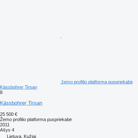
žemo profilio platforma puspriekabė
Kässbohrer Tirsan
8
Kässbohrer Tirsan
25 500 €
Žemo profilio platforma puspriekabė
2011
Ašys
4
Lietuva, Kužiai