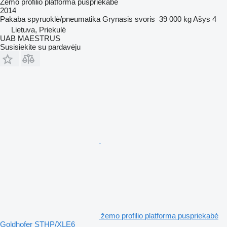
Žemo profilio platforma puspriekabė
2014
Pakaba
spyruoklė/pneumatika
Grynasis svoris
39 000 kg
Ašys
4
Lietuva, Priekulė
UAB MAESTRUS
Susisiekite su pardavėju
žemo profilio platforma puspriekabė
Goldhofer STHP/XLE6