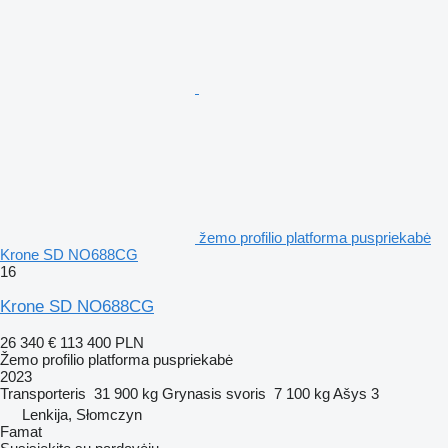
žemo profilio platforma puspriekabė
Krone SD NO688CG
16
Krone SD NO688CG
26 340 €
113 400 PLN
Žemo profilio platforma puspriekabė
2023
Transporteris
31 900 kg
Grynasis svoris
7 100 kg
Ašys
3
Lenkija, Słomczyn
Famat