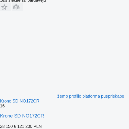
Susisiekite su pardavėju
žemo profilio platforma puspriekabė
Krone SD NO172CR
16
Krone SD NO172CR
28 150 €
121 200 PLN