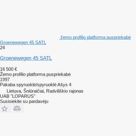
žemo profilio platforma puspriekabė
Groenewegen 45 SATL
24
Groenewegen 45 SATL
16 500 €
Žemo profilio platforma puspriekabė
1997
Pakaba
spyruoklė/spyruoklė
Ašys
4
Lietuva, Šniūraičiai, Radviliškio rajonas
UAB "LOPARUS"
Susisiekite su pardavėju