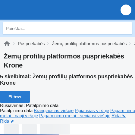
Puspriekabės
Žemų profilių platformos puspriekabės
Žemų profilių platformos puspriekabės
Krone
5 skelbimai:
Žemų profilių platformos puspriekabės
Krone
Filtras
Rūšiavimas
:
Patalpinimo data
Patalpinimo data
Brangiausias viršuje
Pigiausias viršuje
Pagaminimo
metai - nauji viršuje
Pagaminimo metai - seniausi viršuje
Rida ⬊
Rida ⬈