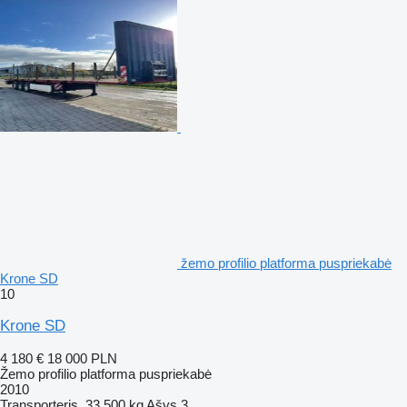
žemo profilio platforma puspriekabė
Krone SD
10
Krone SD
4 180 €
18 000 PLN
Žemo profilio platforma puspriekabė
2010
Transporteris
33 500 kg
Ašys
3