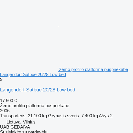
žemo profilio platforma puspriekabė
Langendorf Satbue 20/28 Low bed
9
Langendorf Satbue 20/28 Low bed
17 500 €
Žemo profilio platforma puspriekabė
2006
Transporteris
31 100 kg
Grynasis svoris
7 400 kg
Ašys
2
Lietuva, Vilnius
UAB GEDAIVA
Susisiekite su pardavėju