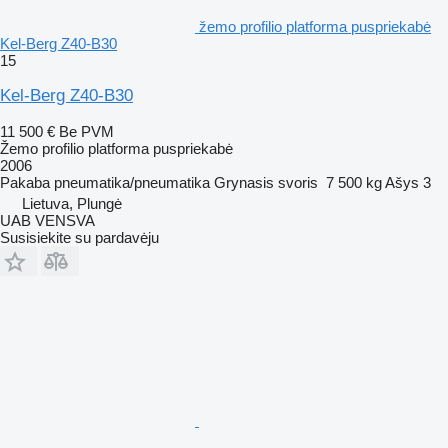
žemo profilio platforma puspriekabė
Kel-Berg Z40-B30
15
Kel-Berg Z40-B30
11 500 €
Be PVM
Žemo profilio platforma puspriekabė
2006
Pakaba
pneumatika/pneumatika
Grynasis svoris
7 500 kg
Ašys
3
Lietuva, Plungė
UAB VENSVA
Susisiekite su pardavėju