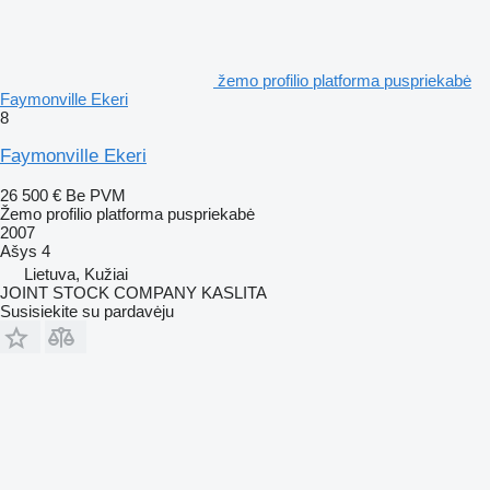
žemo profilio platforma puspriekabė
Faymonville Ekeri
8
Faymonville Ekeri
26 500 €
Be PVM
Žemo profilio platforma puspriekabė
2007
Ašys
4
Lietuva, Kužiai
JOINT STOCK COMPANY KASLITA
Susisiekite su pardavėju