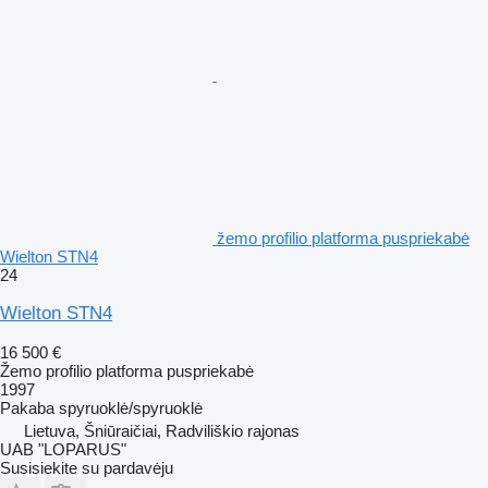
žemo profilio platforma puspriekabė
Wielton STN4
24
Wielton STN4
16 500 €
Žemo profilio platforma puspriekabė
1997
Pakaba
spyruoklė/spyruoklė
Lietuva, Šniūraičiai, Radviliškio rajonas
UAB "LOPARUS"
Susisiekite su pardavėju