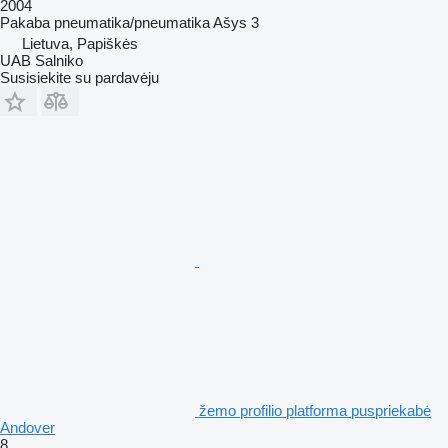
2004
Pakaba
pneumatika/pneumatika
Ašys
3
Lietuva, Papiškės
UAB Salniko
Susisiekite su pardavėju
žemo profilio platforma puspriekabė
Andover
8