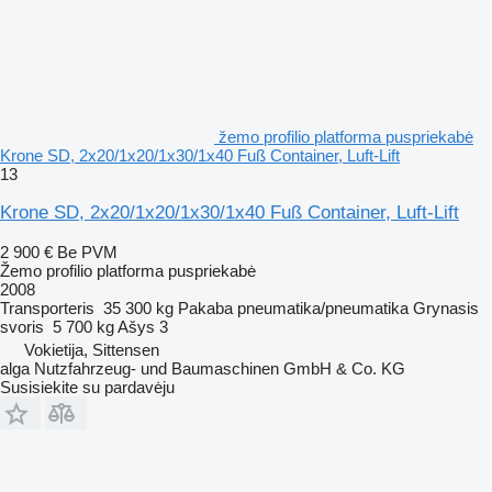
žemo profilio platforma puspriekabė
Krone SD, 2x20/1x20/1x30/1x40 Fuß Container, Luft-Lift
13
Krone SD, 2x20/1x20/1x30/1x40 Fuß Container, Luft-Lift
2 900 €
Be PVM
Žemo profilio platforma puspriekabė
2008
Transporteris
35 300 kg
Pakaba
pneumatika/pneumatika
Grynasis
svoris
5 700 kg
Ašys
3
Vokietija, Sittensen
alga Nutzfahrzeug- und Baumaschinen GmbH & Co. KG
Susisiekite su pardavėju