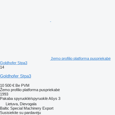
žemo profilio platforma puspriekabė
Goldhofer Stpa3
14
Goldhofer Stpa3
10 500 €
Be PVM
Žemo profilio platforma puspriekabė
1993
Pakaba
spyruoklė/spyruoklė
Ašys
3
Lietuva, Dievogala
Baltic Special Machinery Export
Susisiekite su pardavėju