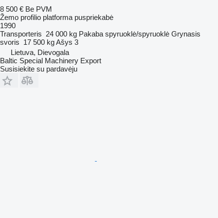
8 500 €
Be PVM
Žemo profilio platforma puspriekabė
1990
Transporteris
24 000 kg
Pakaba
spyruoklė/spyruoklė
Grynasis
svoris
17 500 kg
Ašys
3
Lietuva, Dievogala
Baltic Special Machinery Export
Susisiekite su pardavėju