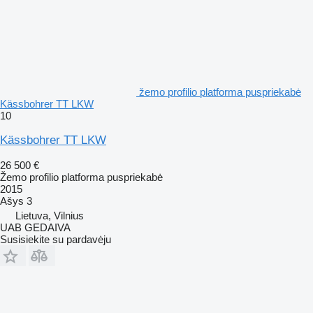
žemo profilio platforma puspriekabė
Kässbohrer TT LKW
10
Kässbohrer TT LKW
26 500 €
Žemo profilio platforma puspriekabė
2015
Ašys
3
Lietuva, Vilnius
UAB GEDAIVA
Susisiekite su pardavėju