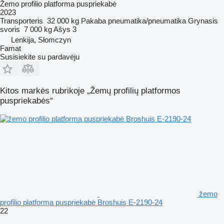
Žemo profilio platforma puspriekabė
2023
Transporteris
32 000 kg
Pakaba
pneumatika/pneumatika
Grynasis
svoris
7 000 kg
Ašys
3
Lenkija, Słomczyn
Famat
Susisiekite su pardavėju
Kitos markės rubrikoje „Žemų profilių platformos
puspriekabės“
žemo
profilio platforma puspriekabė Broshuis E-2190-24
22