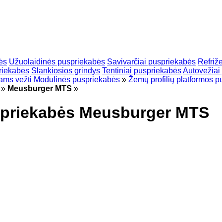
ės
Užuolaidinės puspriekabės
Savivarčiai puspriekabės
Refriž
priekabės
Slankiosios grindys
Tentiniai puspriekabės
Autovežiai
ams vežti
Modulinės puspriekabės
»
Žemų profilių platformos 
»
Meusburger MTS
»
uspriekabės Meusburger MTS