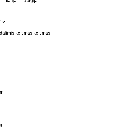
Italija
Belgija
 dalimis
keitimas
keitimas
km
g