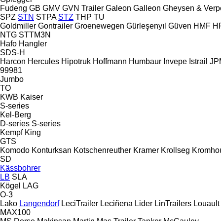
Fudeng
GB
GMV
GVN Trailer
Galeon
Galleon
Gheysen & Verp
SPZ
STN
STPA
STZ
THP
TU
Goldmiller
Gontrailer
Groenewegen
Gürleşenyıl
Güven
HMF
H
NTG
STTM3N
Hafo
Hangler
SDS-H
Harcon
Hercules
Hipotruk
Hoffmann
Humbaur
Invepe
Istrail
JPM
99981
Jumbo
TO
KWB
Kaiser
S-series
Kel-Berg
D-series
S-series
Kempf
King
GTS
Komodo
Konturksan
Kotschenreuther
Kramer
Krollseg
Kromho
SD
Kässbohrer
LB
SLA
Kögel
LAG
O-3
Lako
Langendorf
LeciTrailer
Leciñena
Lider
LinTrailers
Louault
MAX100