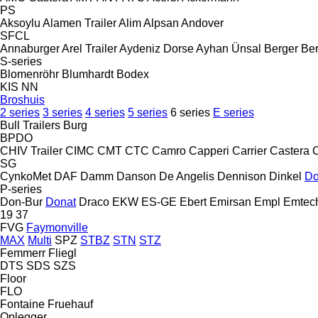
PS
Aksoylu
Alamen Trailer
Alim
Alpsan
Andover
SFCL
Annaburger
Arel Trailer
Aydeniz Dorse
Ayhan Ünsal
Berger
Ber
S-series
Blomenröhr
Blumhardt
Bodex
KIS
NN
Broshuis
2 series
3 series
4 series
5 series
6 series
E series
Bull Trailers
Burg
BPDO
CHIV Trailer
CIMC
CMT
CTC
Camro
Capperi
Carrier
Castera
SG
CynkoMet
DAF
Damm
Danson
De Angelis
Dennison
Dinkel
Do
P-series
Don-Bur
Donat
Draco
EKW
ES-GE
Ebert
Emirsan
Empl
Emtec
19
37
FVG
Faymonville
MAX
Multi
SPZ
STBZ
STN
STZ
Femmerr
Fliegl
DTS
SDS
SZS
Floor
FLO
Fontaine
Fruehauf
Oplegger