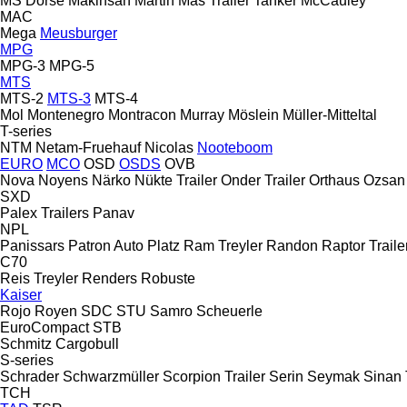
MS Dorse
Makinsan
Martin
Mas Trailer Tanker
McCauley
MAC
Mega
Meusburger
MPG
MPG-3
MPG-5
MTS
MTS-2
MTS-3
MTS-4
Mol
Montenegro
Montracon
Murray
Möslein
Müller-Mitteltal
T-series
NTM
Netam-Fruehauf
Nicolas
Nooteboom
EURO
MCO
OSD
OSDS
OVB
Nova
Noyens
Närko
Nükte Trailer
Onder Trailer
Orthaus
Ozsan
SXD
Palex Trailers
Panav
NPL
Panissars
Patron Auto
Platz
Ram Treyler
Randon
Raptor Traile
C70
Reis Treyler
Renders
Robuste
Kaiser
Rojo
Royen
SDC
STU
Samro
Scheuerle
EuroCompact
STB
Schmitz Cargobull
S-series
Schrader
Schwarzmüller
Scorpion Trailer
Serin
Seymak
Sinan 
TCH