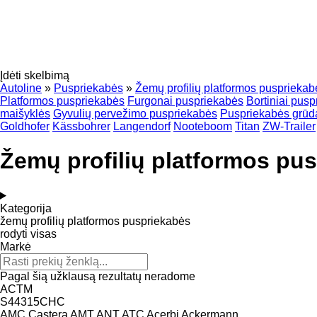
Įdėti skelbimą
Autoline
»
Puspriekabės
»
Žemų profilių platformos puspriekab
Platformos puspriekabės
Furgonai puspriekabės
Bortiniai pus
maišyklės
Gyvulių pervežimo puspriekabės
Puspriekabės grūd
Goldhofer
Kässbohrer
Langendorf
Nooteboom
Titan
ZW-Trailer
Žemų profilių platformos p
Kategorija
žemų profilių platformos puspriekabės
rodyti visas
Markė
Pagal šią užklausą rezultatų neradome
ACTM
S44315CHC
AMC Castera
AMT
ANT
ATC
Acerbi
Ackermann