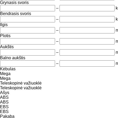
Grynasis svoris
–
k
Bendrasis svoris
–
k
Ilgis
–
Plotis
–
Aukštis
–
Balno aukštis
–
Kėbulas
Mega
Mega
Teleskopinė važiuoklė
Teleskopinė važiuoklė
Ašys
ABS
ABS
EBS
EBS
Pakaba