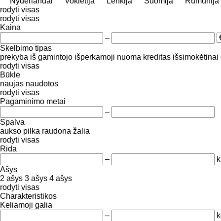
Nyderlandai
Vokietija
Lenkija
Suomija
Rumunija
rodyti visas
rodyti visas
Kaina
–
Skelbimo tipas
prekyba
iš gamintojo
išperkamoji nuoma
kreditas
išsimokėtinai
rodyti visas
Būklė
naujas
naudotos
rodyti visas
Pagaminimo metai
–
Spalva
aukso
pilka
raudona
žalia
rodyti visas
Rida
–
Ašys
2 ašys
3 ašys
4 ašys
rodyti visas
Charakteristikos
Keliamoji galia
–
k