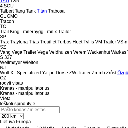
TAD
TSR
4.SOU
Talbert
Tang
Tank
Titan
Trabosa
GL
GMO
Tracon
TO
Trail King
Trailerbygg
Trailix
Trailor
SP
Trax
Traylona
Trias
Trouillet
Turbos Hoet
Tyllis
VM Trailer
VS-m
SZ
Vang
Vega Trailer
Vega
Veldhuizen
Verem
Wackenhut
Warkas
S 327
Wellmeyer
Wielton
NJ
Wolf
XL Specialized
Yalçın Dorse
ZW-Trailer
Zremb
Zrůst
Özgü
OZ
rodyti visas
Kranas - manipuliatorius
Kranas - manipuliatorius
Vieta
Ieškoti spindulyje
Lietuva
Europa