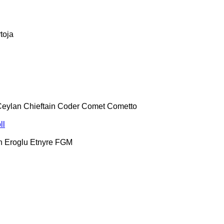
toja
Ceylan
Chieftain
Coder
Comet
Cometto
ll
h
Eroglu
Etnyre
FGM