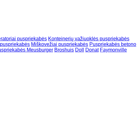
eratoriai puspriekabės
Konteinerių važiuoklės puspriekabės
 puspriekabės
Miškovežiai puspriekabės
Puspriekabės betono
puspriekabės Meusburger
Broshuis
Doll
Donat
Faymonville