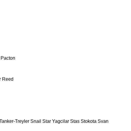
Pacton
r
Reed
Tanker-Treyler
Snail
Star Yagcilar
Stas
Stokota
Svan