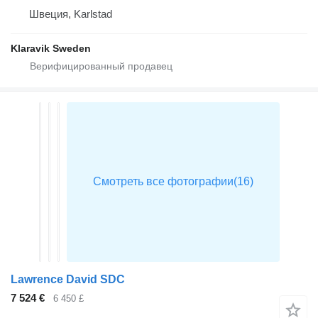
Швеция, Karlstad
Klaravik Sweden
Lawrence David SDC
7 524 €
6 450 £