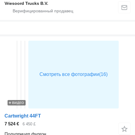
Vriesoord Trucks B.V.
ВИДЕО
Cartwright 44FT
7 524 €
6 450 £
Полуприцеп фургон