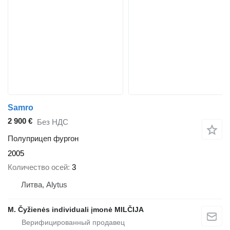
Samro
2 900 €
Без НДС
Полуприцеп фургон
2005
Количество осей
3
Литва, Alytus
M. Čyžienės individuali įmonė MILČIJA