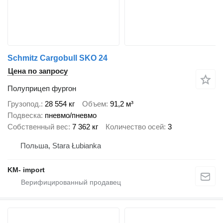
Schmitz Cargobull SKO 24
Цена по запросу
Полуприцеп фургон
Грузопод.
28 554 кг
Объем
91,2 м³
Подвеска
пневмо/пневмо
Собственный вес
7 362 кг
Количество осей
3
Польша, Stara Łubianka
KM- import