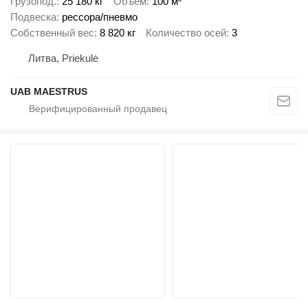
Грузопод.
25 180 кг
Объем
100 м³
Подвеска
рессора/пневмо
Собственный вес
8 820 кг
Количество осей
3
Литва, Priekulė
UAB MAESTRUS