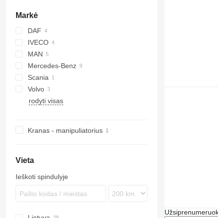
Markė
DAF
IVECO
LF
MAN
Daily
Mercedes-Benz
Trakker
TGL
Scania
TGM
Actros
Volvo
Atego
rodyti visas
Sprinter
FL
FM
Kranas - manipuliatorius
Vieta
Ieškoti spindulyje
Užsiprenumeruoki
Lietuva