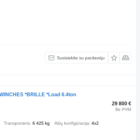
Susisiekite su pardavėju
n WINCHES *BRILLE *Load 6.4ton
29 800 €
Be PVM
Transporteris
6 425 kg
Ašių konfigūracija
4x2