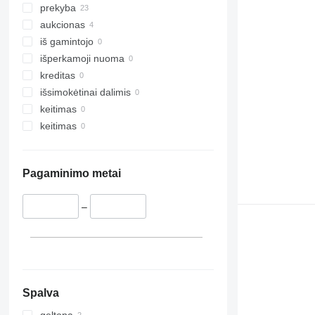
prekyba
aukcionas
iš gamintojo
išperkamoji nuoma
kreditas
išsimokėtinai dalimis
keitimas
keitimas
Pagaminimo metai
–
Spalva
geltona