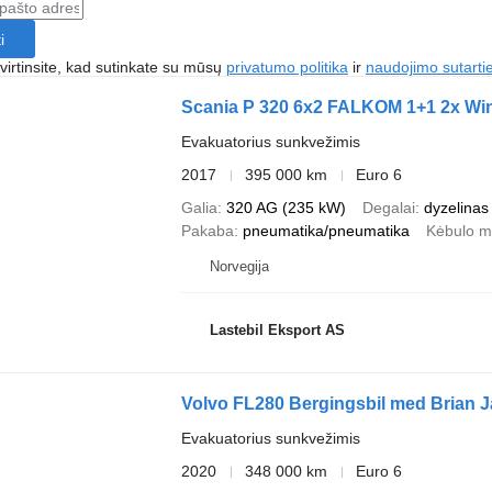
i
irtinsite, kad sutinkate su mūsų
privatumo politika
ir
naudojimo sutarti
Scania P 320 6x2 FALKOM 1+1 2x Wi
Evakuatorius sunkvežimis
2017
395 000 km
Euro 6
Galia
320 AG (235 kW)
Degalai
dyzelinas
Pakaba
pneumatika/pneumatika
Kėbulo m
Norvegija
Lastebil Eksport AS
Volvo FL280 Bergingsbil med Brian 
Evakuatorius sunkvežimis
2020
348 000 km
Euro 6