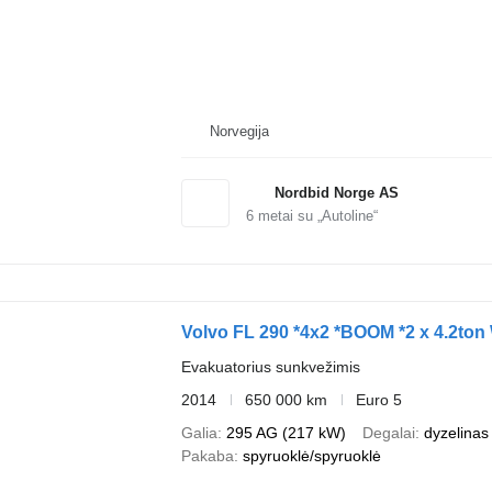
Norvegija
Nordbid Norge AS
6
metai su „Autoline“
Volvo FL 290 *4x2 *BOOM *2 x 4.2to
Evakuatorius sunkvežimis
2014
650 000 km
Euro 5
Galia
295 AG (217 kW)
Degalai
dyzelinas
Pakaba
spyruoklė/spyruoklė