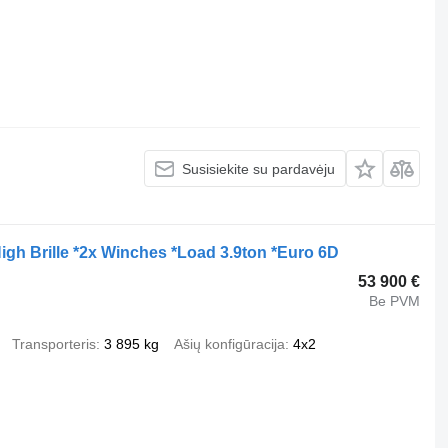
Susisiekite su pardavėju
h Brille *2x Winches *Load 3.9ton *Euro 6D
53 900 €
Be PVM
Transporteris
3 895 kg
Ašių konfigūracija
4x2