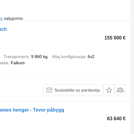
es
sąlygomis.
nch
155 000 €
Transporteris
9 860 kg
Ašių konfigūracija
6x2
arkė
Falkom
Susisiekite su pardavėju
James henger - Tevor påbygg
63 640 €