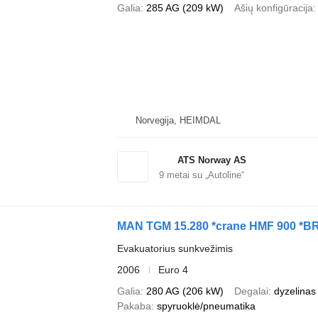
Galia
285 AG (209 kW)
Ašių konfigūracija
Norvegija, HEIMDAL
ATS Norway AS
9
metai su „Autoline“
MAN TGM 15.280 *crane HMF 900 *B
Evakuatorius sunkvežimis
2006
Euro 4
Galia
280 AG (206 kW)
Degalai
dyzelinas
Pakaba
spyruoklė/pneumatika