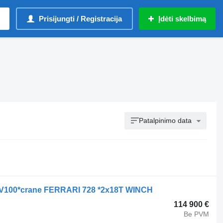
Prisijungti / Registracija
Įdėti skelbimą
Patalpinimo data
 V100*crane FERRARI 728 *2x18T WINCH
114 900 €
Be PVM