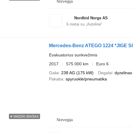
Norvegija
Nordbid Norge AS
6
metai su „Autoline“
Mercedes-Benz ATEGO 1224 *JIGE SI
Evakuatorius sunkvežimis
2017
575 000 km
Euro 6
Galia
238 AG (175 kW)
Degalai
dyzelinas
Pakaba
spyruoklė/pneumatika
VAIZDO ĮRAŠAS
Norvegija