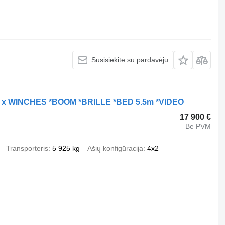
Susisiekite su pardavėju
2 x WINCHES *BOOM *BRILLE *BED 5.5m *VIDEO
17 900 €
Be PVM
Transporteris
5 925 kg
Ašių konfigūracija
4x2