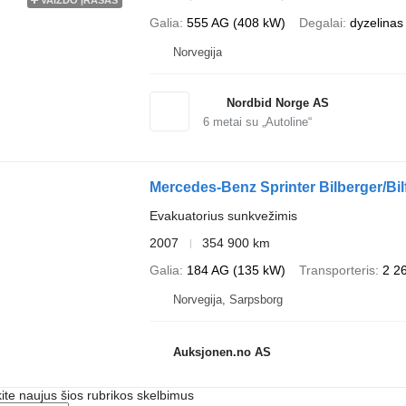
Galia
555 AG (408 kW)
Degalai
dyzelinas
Norvegija
Nordbid Norge AS
6
metai su „Autoline“
Mercedes-Benz Sprinter Bilberger/Bil
Evakuatorius sunkvežimis
2007
354 900 km
Galia
184 AG (135 kW)
Transporteris
2 2
Norvegija, Sarpsborg
Auksjonen.no AS
te naujus šios rubrikos skelbimus