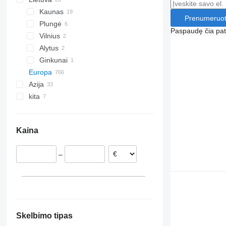
Kaunas
Prenumeruot
Plungė
Paspaudę čia patv
Vilnius
Alytus
Ginkunai
Europa
Azija
Lenkija
kita
Nyderlandai
Kinija
Rumunija
Japonija
Ukraina
Vengrija
Jungtiniai Arabų Emyratai
Brazilija
Kaina
Vokietija
Kolumbija
Ispanija
Čilė
–
Slovakija
Norvegija
rodyti visas
Trondheim
Tønsberg
Sarpsborg
Skelbimo tipas