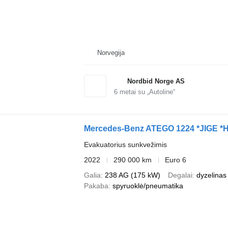
Norvegija
Nordbid Norge AS
6
metai su „Autoline“
Mercedes-Benz ATEGO 1224 *JIGE *Hig
Evakuatorius sunkvežimis
2022
290 000 km
Euro 6
Galia
238 AG (175 kW)
Degalai
dyzelinas
Pakaba
spyruoklė/pneumatika