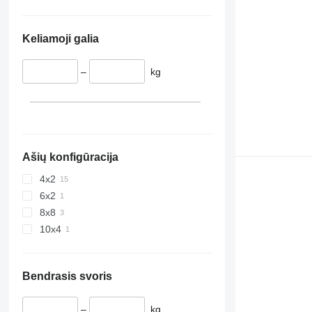
Keliamoji galia
–
kg
Ašių konfigūracija
4x2
6x2
8x8
10x4
Bendrasis svoris
–
kg