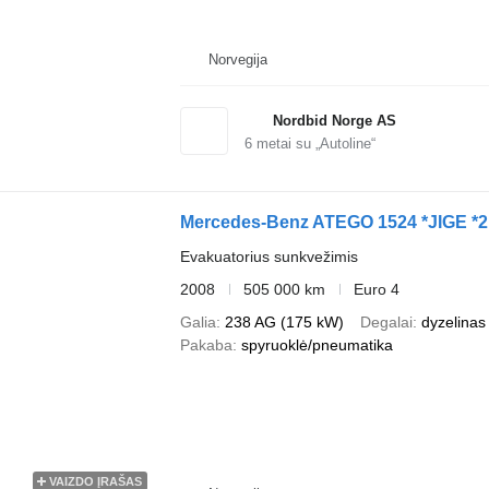
Norvegija
Nordbid Norge AS
6
metai su „Autoline“
Mercedes-Benz ATEGO 1524 *JIGE *
Evakuatorius sunkvežimis
2008
505 000 km
Euro 4
Galia
238 AG (175 kW)
Degalai
dyzelinas
Pakaba
spyruoklė/pneumatika
VAIZDO ĮRAŠAS