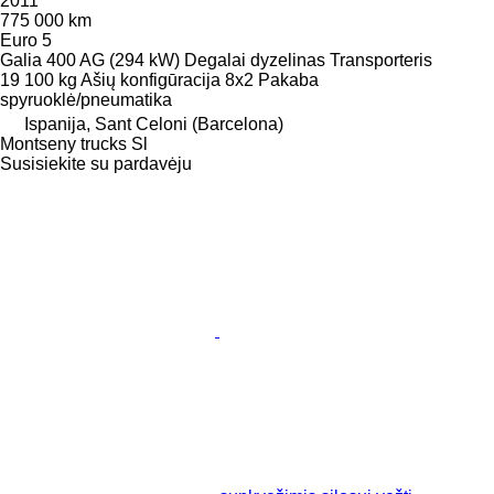
2011
775 000 km
Euro 5
Galia
400 AG (294 kW)
Degalai
dyzelinas
Transporteris
19 100 kg
Ašių konfigūracija
8x2
Pakaba
spyruoklė/pneumatika
Ispanija, Sant Celoni (Barcelona)
Montseny trucks Sl
Susisiekite su pardavėju