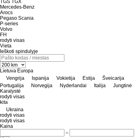
TGS
TGX
Mercedes-Benz
Arocs
Pegaso
Scania
P-series
Volvo
FH
rodyti visas
Vieta
Ieškoti spindulyje
Lietuva
Europa
Vengrija
Ispanija
Vokietija
Estija
Šveicarija
Portugalija
Norvegija
Nyderlandai
Italija
Jungtinė
Karalystė
rodyti visas
kita
Ukraina
rodyti visas
rodyti visas
Kaina
–