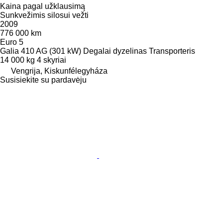
Kaina pagal užklausimą
Sunkvežimis silosui vežti
2009
776 000 km
Euro 5
Galia
410 AG (301 kW)
Degalai
dyzelinas
Transporteris
14 000 kg
4 skyriai
Vengrija, Kiskunfélegyháza
Susisiekite su pardavėju