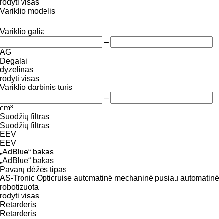
rodyti visas
Variklio modelis
Variklio galia
–
AG
Degalai
dyzelinas
rodyti visas
Variklio darbinis tūris
–
cm³
Suodžių filtras
Suodžių filtras
EEV
EEV
„AdBlue“ bakas
„AdBlue“ bakas
Pavarų dėžės tipas
AS-Tronic
Opticruise
automatinė
mechaninė
pusiau automatinė
robotizuota
rodyti visas
Retarderis
Retarderis