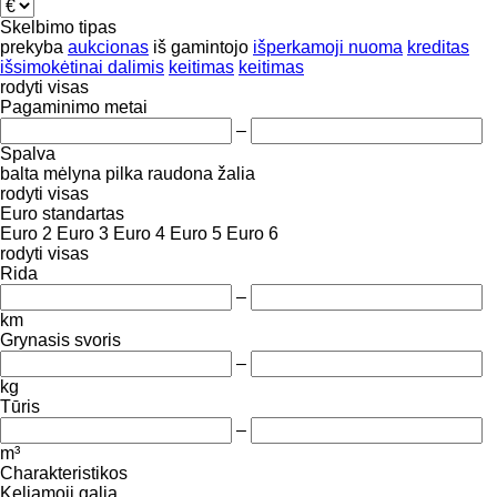
Skelbimo tipas
prekyba
aukcionas
iš gamintojo
išperkamoji nuoma
kreditas
išsimokėtinai dalimis
keitimas
keitimas
rodyti visas
Pagaminimo metai
–
Spalva
balta
mėlyna
pilka
raudona
žalia
rodyti visas
Euro standartas
Euro 2
Euro 3
Euro 4
Euro 5
Euro 6
rodyti visas
Rida
–
km
Grynasis svoris
–
kg
Tūris
–
m³
Charakteristikos
Keliamoji galia