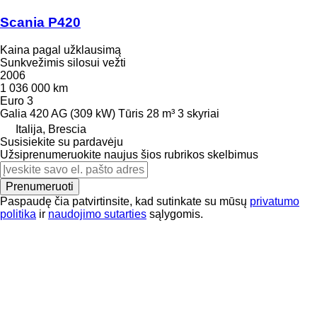
Scania P420
Kaina pagal užklausimą
Sunkvežimis silosui vežti
2006
1 036 000 km
Euro 3
Galia
420 AG (309 kW)
Tūris
28 m³
3 skyriai
Italija, Brescia
Susisiekite su pardavėju
Užsiprenumeruokite naujus šios rubrikos skelbimus
Prenumeruoti
Paspaudę čia patvirtinsite, kad sutinkate su mūsų
privatumo
politika
ir
naudojimo sutarties
sąlygomis.