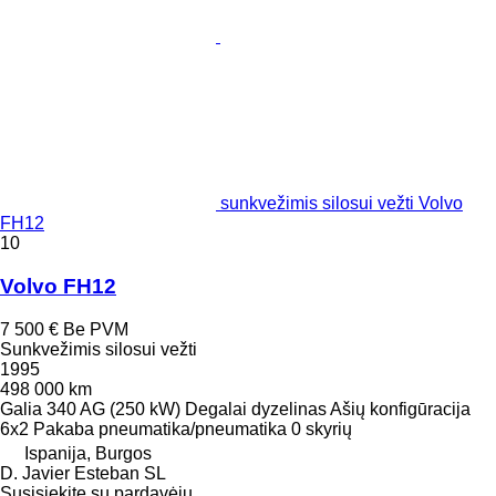
sunkvežimis silosui vežti Volvo
FH12
10
Volvo FH12
7 500 €
Be PVM
Sunkvežimis silosui vežti
1995
498 000 km
Galia
340 AG (250 kW)
Degalai
dyzelinas
Ašių konfigūracija
6x2
Pakaba
pneumatika/pneumatika
0 skyrių
Ispanija, Burgos
D. Javier Esteban SL
Susisiekite su pardavėju