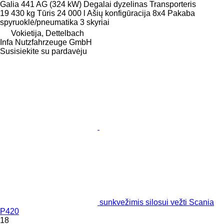
Galia
441 AG (324 kW)
Degalai
dyzelinas
Transporteris
19 430 kg
Tūris
24 000 l
Ašių konfigūracija
8x4
Pakaba
spyruoklė/pneumatika
3 skyriai
Vokietija, Dettelbach
Infa Nutzfahrzeuge GmbH
Susisiekite su pardavėju
sunkvežimis silosui vežti Scania
P420
18