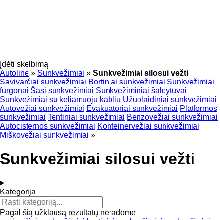
Įdėti skelbimą
Autoline
»
Sunkvežimiai
»
Sunkvežimiai silosui vežti
Savivarčiai sunkvežimiai
Bortiniai sunkvežimiai
Sunkvežimiai
furgonai
Šasi sunkvežimiai
Sunkvežiminiai šaldytuvai
Sunkvežimiai su keliamuoju kabliu
Užuolaidiniai sunkvežimiai
Autovežiai sunkvežimiai
Evakuatoriai sunkvežimiai
Platformos
sunkvežimiai
Tentiniai sunkvežimiai
Benzovežiai sunkvežimiai
Autocisternos sunkvežimiai
Konteinervežiai sunkvežimiai
Miškovežiai sunkvežimiai
»
Sunkvežimiai silosui vežti
Kategorija
Pagal šią užklausą rezultatų neradome