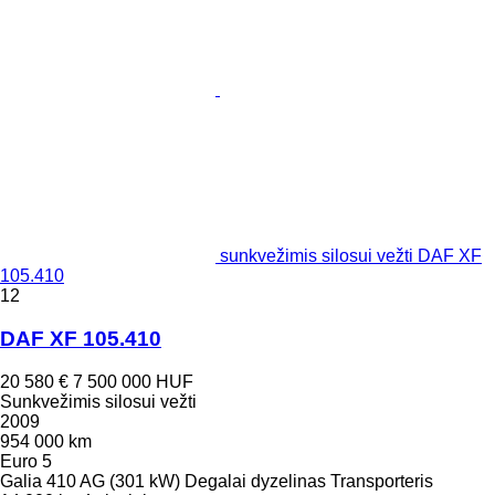
sunkvežimis silosui vežti DAF XF
105.410
12
DAF XF 105.410
20 580 €
7 500 000 HUF
Sunkvežimis silosui vežti
2009
954 000 km
Euro 5
Galia
410 AG (301 kW)
Degalai
dyzelinas
Transporteris