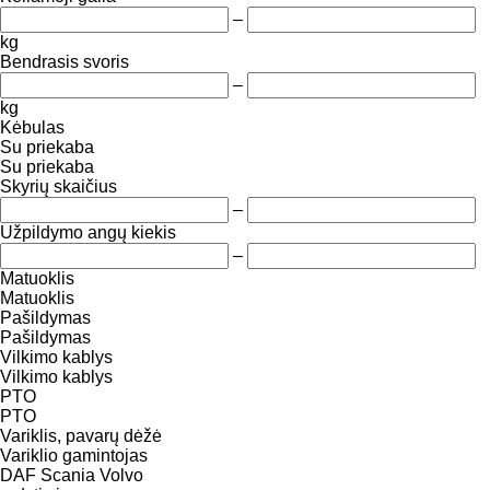
–
kg
Bendrasis svoris
–
kg
Kėbulas
Su priekaba
Su priekaba
Skyrių skaičius
–
Užpildymo angų kiekis
–
Matuoklis
Matuoklis
Pašildymas
Pašildymas
Vilkimo kablys
Vilkimo kablys
PTO
PTO
Variklis, pavarų dėžė
Variklio gamintojas
DAF
Scania
Volvo