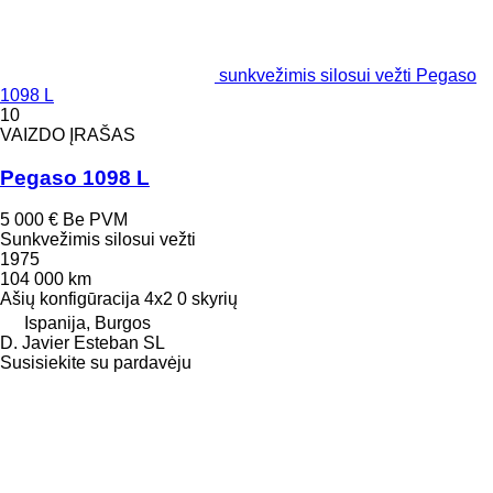
sunkvežimis silosui vežti Pegaso
1098 L
10
VAIZDO ĮRAŠAS
Pegaso 1098 L
5 000 €
Be PVM
Sunkvežimis silosui vežti
1975
104 000 km
Ašių konfigūracija
4x2
0 skyrių
Ispanija, Burgos
D. Javier Esteban SL
Susisiekite su pardavėju