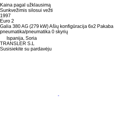
Kaina pagal užklausimą
Sunkvežimis silosui vežti
1997
Euro 2
Galia
380 AG (279 kW)
Ašių konfigūracija
6x2
Pakaba
pneumatika/pneumatika
0 skyrių
Ispanija, Soria
TRANSLER S.L
Susisiekite su pardavėju