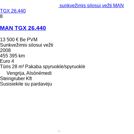
sunkvežimis silosui vežti MAN
TGX 26.440
8
MAN TGX 26.440
13 500 €
Be PVM
Sunkvežimis silosui vežti
2008
455 395 km
Euro 4
Tūris
28 m³
Pakaba
spyruoklė/spyruoklė
Vengrija, Alsónémedi
Steingruber Kft
Susisiekite su pardavėju