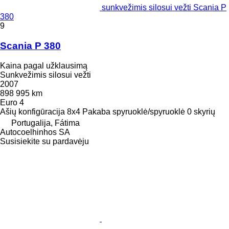
sunkvežimis silosui vežti Scania P
380
9
Scania P 380
Kaina pagal užklausimą
Sunkvežimis silosui vežti
2007
898 995 km
Euro 4
Ašių konfigūracija
8x4
Pakaba
spyruoklė/spyruoklė
0 skyrių
Portugalija, Fátima
Autocoelhinhos SA
Susisiekite su pardavėju