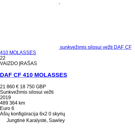
sunkvežimis silosui vežti DAF CF
410 MOLASSES
22
VAIZDO ĮRAŠAS
DAF CF 410 MOLASSES
21 860 €
18 750 GBP
Sunkvežimis silosui vežti
2019
489 364 km
Euro 6
Ašių konfigūracija
6x2
0 skyrių
Jungtinė Karalystė, Sawley