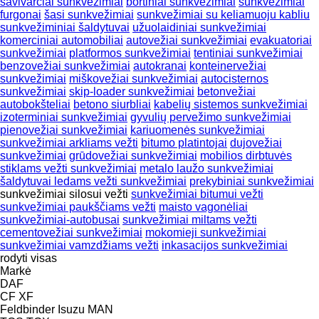
savivarčiai sunkvežimiai
bortiniai sunkvežimiai
sunkvežimiai
furgonai
šasi sunkvežimiai
sunkvežimiai su keliamuoju kabliu
sunkvežiminiai šaldytuvai
užuolaidiniai sunkvežimiai
komerciniai automobiliai
autovežiai sunkvežimiai
evakuatoriai
sunkvežimiai
platformos sunkvežimiai
tentiniai sunkvežimiai
benzovežiai sunkvežimiai
autokranai
konteinervežiai
sunkvežimiai
miškovežiai sunkvežimiai
autocisternos
sunkvežimiai
skip-loader sunkvežimiai
betonvežiai
autobokšteliai
betono siurbliai
kabelių sistemos sunkvežimiai
izoterminiai sunkvežimiai
gyvulių pervežimo sunkvežimiai
pienovežiai sunkvežimiai
kariuomenės sunkvežimiai
sunkvežimiai arkliams vežti
bitumo platintojai
dujovežiai
sunkvežimiai
grūdovežiai sunkvežimiai
mobilios dirbtuvės
stiklams vežti sunkvežimiai
metalo laužo sunkvežimiai
šaldytuvai ledams vežti sunkvežimiai
prekybiniai sunkvežimiai
sunkvežimiai silosui vežti
sunkvežimiai bitumui vežti
sunkvežimiai paukščiams vežti
maisto vagonėliai
sunkvežimiai-autobusai
sunkvežimiai miltams vežti
cementovežiai sunkvežimiai
mokomieji sunkvežimiai
sunkvežimiai vamzdžiams vežti
inkasacijos sunkvežimiai
rodyti visas
Markė
DAF
CF
XF
Feldbinder
Isuzu
MAN