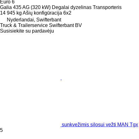
Euro 6
Galia
435 AG (320 kW)
Degalai
dyzelinas
Transporteris
14 945 kg
Ašių konfigūracija
6x2
Nyderlandai, Swifterbant
Truck & Trailerservice Swifterbant BV
Susisiekite su pardavėju
sunkvežimis silosui vežti MAN Tgx
5