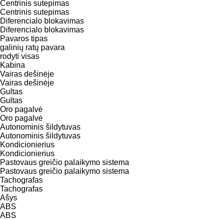
Centrinis sutepimas
Centrinis sutepimas
Diferencialo blokavimas
Diferencialo blokavimas
Pavaros tipas
galinių ratų pavara
rodyti visas
Kabina
Vairas dešinėje
Vairas dešinėje
Gultas
Gultas
Oro pagalvė
Oro pagalvė
Autonominis šildytuvas
Autonominis šildytuvas
Kondicionierius
Kondicionierius
Pastovaus greičio palaikymo sistema
Pastovaus greičio palaikymo sistema
Tachografas
Tachografas
Ašys
ABS
ABS