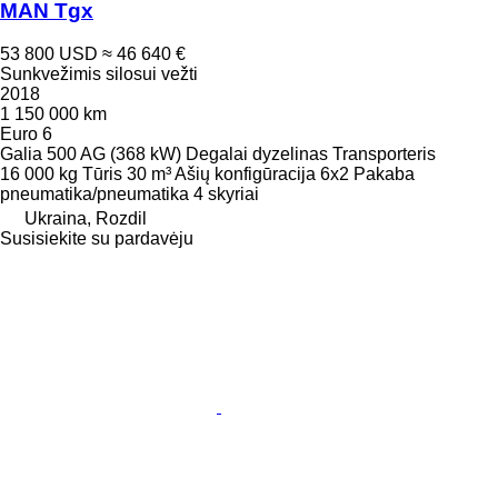
MAN Tgx
53 800 USD
≈ 46 640 €
Sunkvežimis silosui vežti
2018
1 150 000 km
Euro 6
Galia
500 AG (368 kW)
Degalai
dyzelinas
Transporteris
16 000 kg
Tūris
30 m³
Ašių konfigūracija
6x2
Pakaba
pneumatika/pneumatika
4 skyriai
Ukraina, Rozdil
Susisiekite su pardavėju