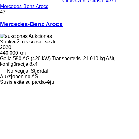
sunkvežimis silosui vežti
Mercedes-Benz Arocs
47
Mercedes-Benz Arocs
Aukcionas
Sunkvežimis silosui vežti
2020
440 000 km
Galia
580 AG (426 kW)
Transporteris
21 010 kg
Ašių
konfigūracija
8x4
Norvegija, Stjørdal
Auksjonen.no AS
Susisiekite su pardavėju