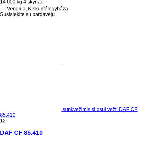
14 000 kg
4 skyriai
Vengrija, Kiskunfélegyháza
Susisiekite su pardavėju
sunkvežimis silosui vežti DAF CF
85.410
12
DAF CF 85.410