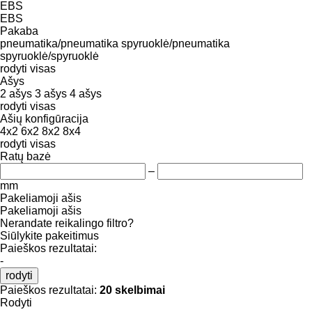
EBS
EBS
Pakaba
pneumatika/pneumatika
spyruoklė/pneumatika
spyruoklė/spyruoklė
rodyti visas
Ašys
2 ašys
3 ašys
4 ašys
rodyti visas
Ašių konfigūracija
4x2
6x2
8x2
8x4
rodyti visas
Ratų bazė
–
mm
Pakeliamoji ašis
Pakeliamoji ašis
Nerandate reikalingo filtro?
Siūlykite pakeitimus
Paieškos rezultatai:
-
rodyti
Paieškos rezultatai:
20 skelbimai
Rodyti