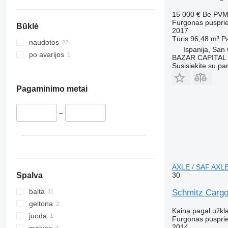
15 000 €
Be PV
Furgonas puspri
Būklė
2017
Tūris
96,48 m³
P
naudotos
Ispanija, Sa
po avarijos
BAZAR CAPITAL
Susisiekite su pa
Pagaminimo metai
–
AXLE / SAF AXLE
Spalva
30
balta
Schmitz Cargo
geltona
Kaina pagal užkl
juoda
Furgonas puspri
2014
mėlyna