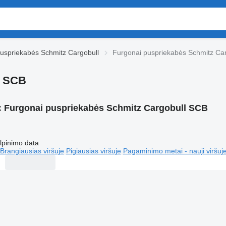
uspriekabės Schmitz Cargobull
Furgonai puspriekabės Schmitz Ca
l SCB
:
Furgonai puspriekabės Schmitz Cargobull SCB
lpinimo data
Brangiausias viršuje
Pigiausias viršuje
Pagaminimo metai - nauji viršuj