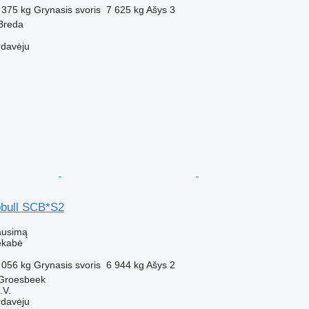
 375 kg
Grynasis svoris
7 625 kg
Ašys
3
Breda
rdavėju
bull SCB*S2
ausimą
ekabė
 056 kg
Grynasis svoris
6 944 kg
Ašys
2
 Groesbeek
.V.
rdavėju