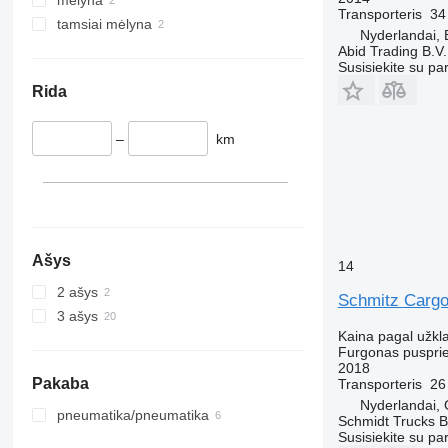
Transporteris
34
tamsiai mėlyna
Nyderlandai, 
Abid Trading B.V.
Susisiekite su pa
Rida
–
km
Ašys
14
2 ašys
Schmitz Cargo
3 ašys
Kaina pagal užkl
Furgonas puspri
2018
Pakaba
Transporteris
26
Nyderlandai,
pneumatika/pneumatika
Schmidt Trucks B
Susisiekite su pa