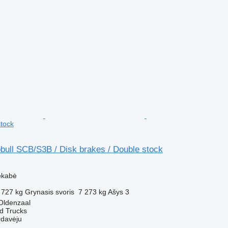
stock
bull SCB/S3B / Disk brakes / Double stock
ekabė
 727 kg
Grynasis svoris
7 273 kg
Ašys
3
Oldenzaal
d Trucks
rdavėju