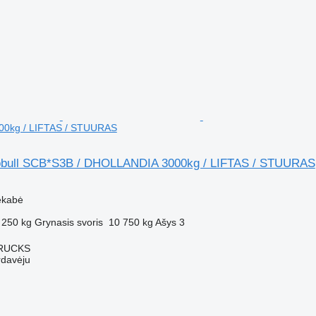
0kg / LIFTAS / STUURAS
obull SCB*S3B / DHOLLANDIA 3000kg / LIFTAS / STUURAS
ekabė
 250 kg
Grynasis svoris
10 750 kg
Ašys
3
TRUCKS
rdavėju