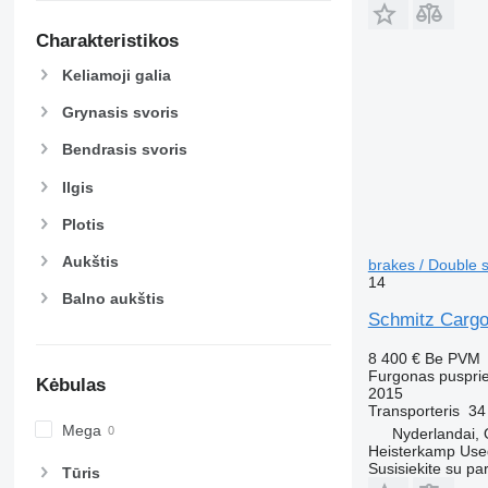
Charakteristikos
Keliamoji galia
Grynasis svoris
Bendrasis svoris
Ilgis
Plotis
Aukštis
brakes / Double 
14
Balno aukštis
Schmitz Cargo
8 400 €
Be PVM
Furgonas puspri
Kėbulas
2015
Transporteris
34
Mega
Nyderlandai, 
Heisterkamp Use
Susisiekite su pa
Tūris