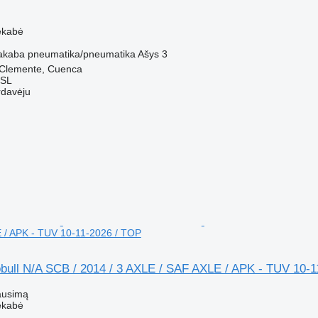
M
ekabė
akaba
pneumatika/pneumatika
Ašys
3
n Clemente, Cuenca
 SL
rdavėju
 / APK - TUV 10-11-2026 / TOP
bull N/A SCB / 2014 / 3 AXLE / SAF AXLE / APK - TUV 10-1
ausimą
ekabė