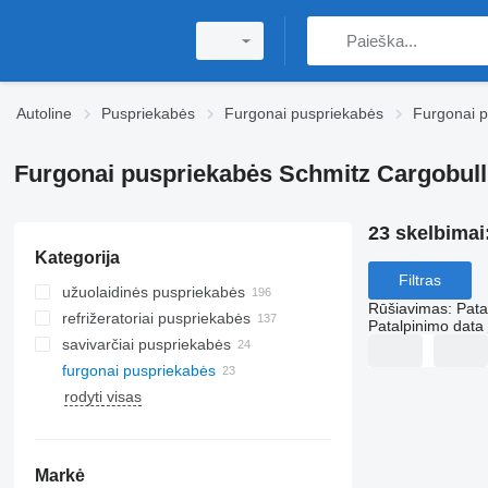
Autoline
Puspriekabės
Furgonai puspriekabės
Furgonai p
Furgonai puspriekabės Schmitz Cargobul
23 skelbimai
Kategorija
Filtras
užuolaidinės puspriekabės
Rūšiavimas
:
Pata
refrižeratoriai puspriekabės
Patalpinimo data
savivarčiai puspriekabės
furgonai puspriekabės
rodyti visas
Markė