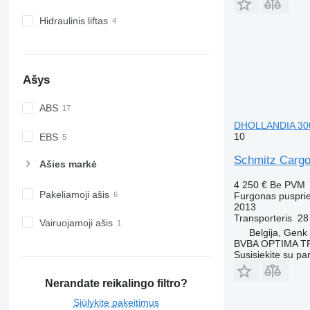
Hidraulinis liftas
Ašys
ABS
DHOLLANDIA 300
10
EBS
Schmitz Carg
Ašies markė
4 250 €
Be PVM
Pakeliamoji ašis
Furgonas puspri
2013
Transporteris
28
Vairuojamoji ašis
Belgija, Genk
BVBA OPTIMA 
Susisiekite su pa
Nerandate reikalingo filtro?
Siūlykite pakeitimus