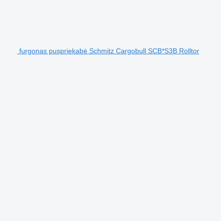
furgonas puspriekabė Schmitz Cargobull SCB*S3B Rolltor