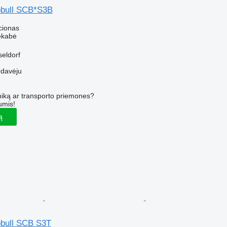
obull SCB*S3B
cionas
ekabė
seldorf
rdavėju
iką ar transporto priemones?
umis!
ą
bull SCB S3T