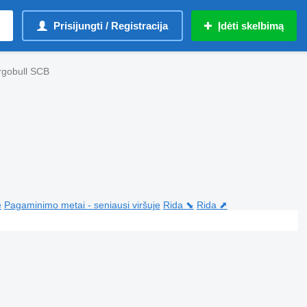
Prisijungti / Registracija
Įdėti skelbimą
rgobull SCB
e
Pagaminimo metai - seniausi viršuje
Rida ⬊
Rida ⬈