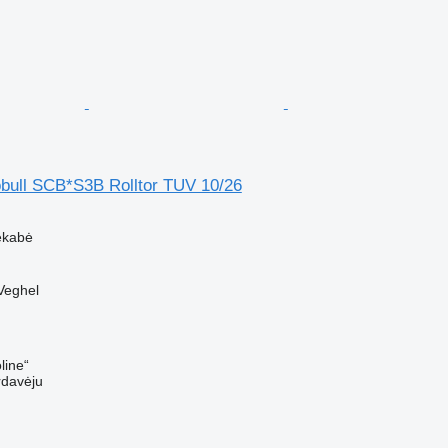
bull SCB*S3B Rolltor TUV 10/26
ekabė
Veghel
line“
rdavėju