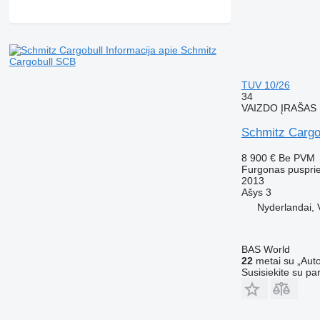
Informacija apie Schmitz
Cargobull SCB
TUV 10/26
34
VAIZDO ĮRAŠAS
Schmitz Cargo
8 900 €
Be PVM
Furgonas puspri
2013
Ašys
3
Nyderlandai, 
BAS World
22
metai su „Auto
Susisiekite su pa