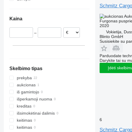
Schmitz Carg
Nyderlandai
Ispanija
Auk
Kaina
Vengrija
Furgonas puspri
2020
Lenkija
Vokietija, Dus
–
Vokietija
Blinto GmbH
Susisiekite su pa
Belgija
Parduodate techn
Darykite tai su m
Įdėti skelbim
Skelbimo tipas
prekyba
aukcionas
iš gamintojo
išperkamoji nuoma
kreditas
išsimokėtinai dalimis
6
keitimas
keitimas
Schmitz Cargo