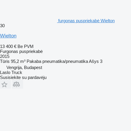
furgonas puspriekabė Wielton
30
Wielton
13 400 €
Be PVM
Furgonas puspriekabė
2015
Tūris
95,2 m³
Pakaba
pneumatika/pneumatika
Ašys
3
Vengrija, Budapest
Laslo Truck
Susisiekite su pardavėju