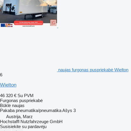
naujas furgonas puspriekabė Wielton
6
Wielton
46 320 €
Su PVM
Furgonas puspriekabė
Būklė
naujas
Pakaba
pneumatika/pneumatika
Ašys
3
Austrija, Marz
Hochstaffl Nutzfahrzeuge GmbH
Susisiekite su pardavėju