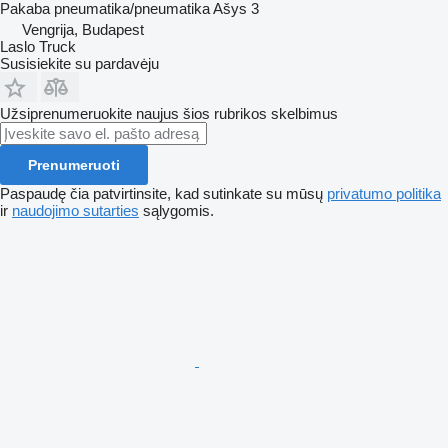
Pakaba
pneumatika/pneumatika
Ašys
3
Vengrija, Budapest
Laslo Truck
Susisiekite su pardavėju
Užsiprenumeruokite naujus šios rubrikos skelbimus
Prenumeruoti
Paspaudę čia patvirtinsite, kad sutinkate su mūsų
privatumo politika
ir
naudojimo sutarties
sąlygomis.