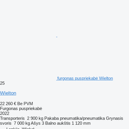
furgonas puspriekabė Wielton
25
Wielton
22 260 €
Be PVM
Furgonas puspriekabė
2022
Transporteris
2 900 kg
Pakaba
pneumatika/pneumatika
Grynasis
svoris
7 000 kg
Ašys
3
Balno aukštis
1 120 mm