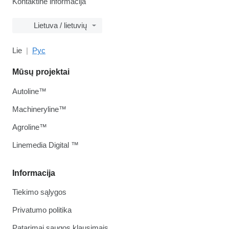
Kontaktinė informacija
Lietuva / lietuvių
Lie
Рус
Mūsų projektai
Autoline™
Machineryline™
Agroline™
Linemedia Digital ™
Informacija
Tiekimo sąlygos
Privatumo politika
Patarimai saugos klausimais