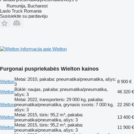
Rumunija, Bucharest
Laslo Truck Romania
Susisiekite su pardavėju
Informacija apie Wielton
Furgonai puspriekabės Wielton kainos
Metai: 2010, pakaba: pneumatika/pneumatika, ašys:
Wielton
8 900 €
3
Būklė: naujas, pakaba: pneumatika/pneumatika,
Wielton
46 320 €
ašys: 3
Metai: 2022, transporteris: 29 000 kg, pakaba:
Wielton
pneumatika/pneumatika, grynasis svoris: 7 000 kg,
22 260 €
ašys: 3
Metai: 2015, tūris: 95,2 m³, pakaba:
Wielton
13 400 €
pneumatika/pneumatika, ašys: 3
Metai: 2015, tūris: 95,2 m³, pakaba:
Wielton
11 900 €
pneumatika/pneumatika, ašys: 3