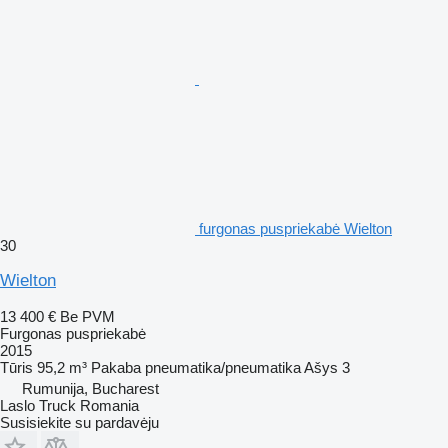
furgonas puspriekabė Wielton
30
Wielton
13 400 €
Be PVM
Furgonas puspriekabė
2015
Tūris
95,2 m³
Pakaba
pneumatika/pneumatika
Ašys
3
Rumunija, Bucharest
Laslo Truck Romania
Susisiekite su pardavėju