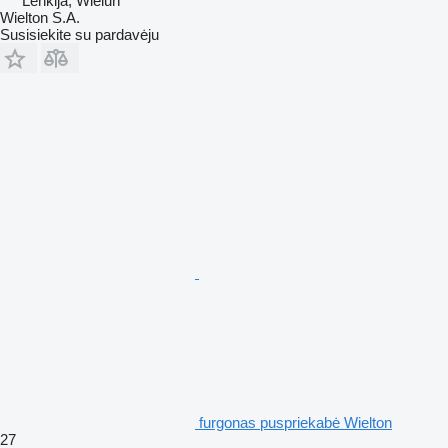
Lenkija, Wieluń
Wielton S.A.
Susisiekite su pardavėju
furgonas puspriekabė Wielton
27