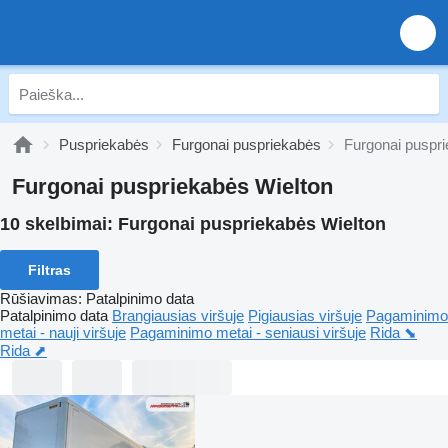
Puspriekabės
Furgonai puspriekabės
Furgonai puspri
Furgonai puspriekabės Wielton
10 skelbimai:
Furgonai puspriekabės Wielton
Filtras
Rūšiavimas
:
Patalpinimo data
Patalpinimo data
Brangiausias viršuje
Pigiausias viršuje
Pagaminimo
metai - nauji viršuje
Pagaminimo metai - seniausi viršuje
Rida ⬊
Rida ⬈