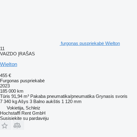
furgonas puspriekabė Wielton
11
VAIZDO ĮRAŠAS
Wielton
455 €
Furgonas puspriekabė
2023
185 000 km
Tūris
91,94 m³
Pakaba
pneumatika/pneumatika
Grynasis svoris
7 340 kg
Ašys
3
Balno aukštis
1 120 mm
Vokietija, Schleiz
Hochstaffl Rent GmbH
Susisiekite su pardavėju