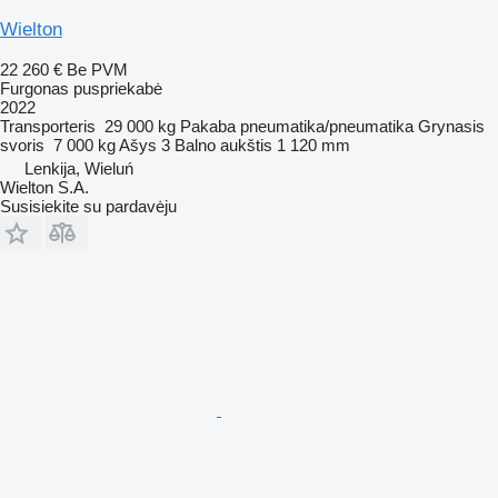
Wielton
22 260 €
Be PVM
Furgonas puspriekabė
2022
Transporteris
29 000 kg
Pakaba
pneumatika/pneumatika
Grynasis
svoris
7 000 kg
Ašys
3
Balno aukštis
1 120 mm
Lenkija, Wieluń
Wielton S.A.
Susisiekite su pardavėju