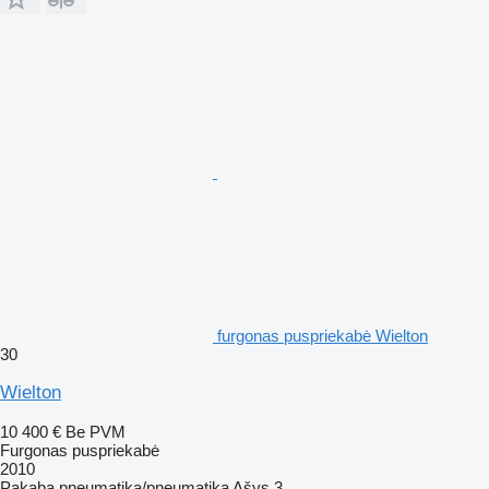
furgonas puspriekabė Wielton
30
Wielton
10 400 €
Be PVM
Furgonas puspriekabė
2010
Pakaba
pneumatika/pneumatika
Ašys
3