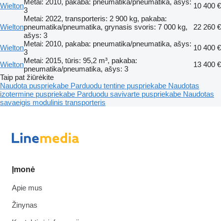
Metai: 2010, pakaba: pneumatika/pneumatika, ašys:
Wielton
10 400 €
3
Metai: 2022, transporteris: 2 900 kg, pakaba:
Wielton
pneumatika/pneumatika, grynasis svoris: 7 000 kg,
22 260 €
ašys: 3
Metai: 2010, pakaba: pneumatika/pneumatika, ašys:
Wielton
10 400 €
3
Metai: 2015, tūris: 95,2 m³, pakaba:
Wielton
13 400 €
pneumatika/pneumatika, ašys: 3
Taip pat žiūrėkite
Naudota puspriekabe
Parduodu tentine puspriekabe
Naudotas
izotermine puspriekabe
Parduodu savivarte puspriekabe
Naudotas
savaeigis modulinis transporteris
Įmonė
Apie mus
Žinynas