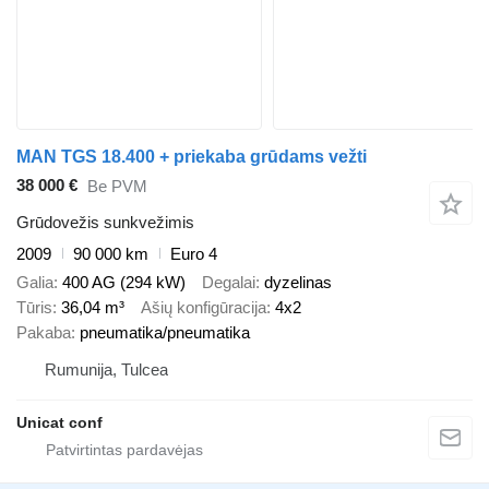
MAN TGS 18.400 + priekaba grūdams vežti
38 000 €
Be PVM
Grūdovežis sunkvežimis
2009
90 000 km
Euro 4
Galia
400 AG (294 kW)
Degalai
dyzelinas
Tūris
36,04 m³
Ašių konfigūracija
4x2
Pakaba
pneumatika/pneumatika
Rumunija, Tulcea
Unicat conf