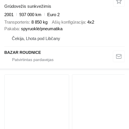
Grūdovežis sunkvežimis
2001
937 000 km
Euro 2
Transporteris
8 850 kg
Ašių konfigūracija
4x2
Pakaba
spyruoklė/pneumatika
Čekija, Lhota pod Libčany
BAZAR ROUDNICE