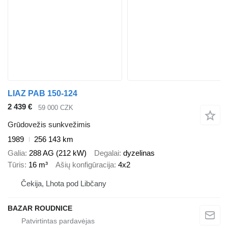
LIAZ PAB 150-124
2 439 €
59 000 CZK
Grūdovežis sunkvežimis
1989
256 143 km
Galia
288 AG (212 kW)
Degalai
dyzelinas
Tūris
16 m³
Ašių konfigūracija
4x2
Čekija, Lhota pod Libčany
BAZAR ROUDNICE