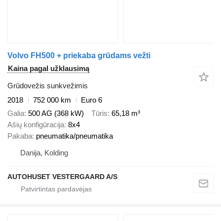
Volvo FH500 + priekaba grūdams vežti
Kaina pagal užklausimą
Grūdovežis sunkvežimis
2018
752 000 km
Euro 6
Galia
500 AG (368 kW)
Tūris
65,18 m³
Ašių konfigūracija
8x4
Pakaba
pneumatika/pneumatika
Danija, Kolding
AUTOHUSET VESTERGAARD A/S