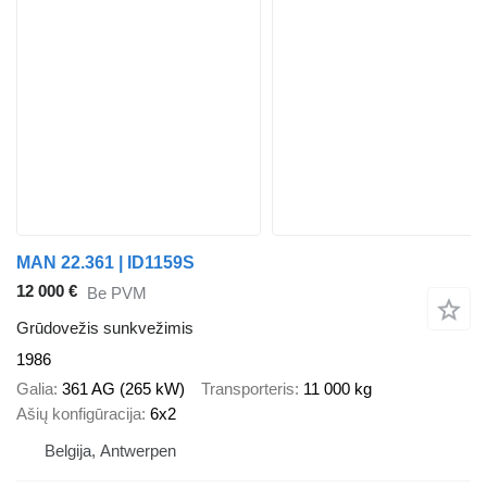
MAN 22.361 | ID1159S
12 000 €
Be PVM
Grūdovežis sunkvežimis
1986
Galia
361 AG (265 kW)
Transporteris
11 000 kg
Ašių konfigūracija
6x2
Belgija, Antwerpen