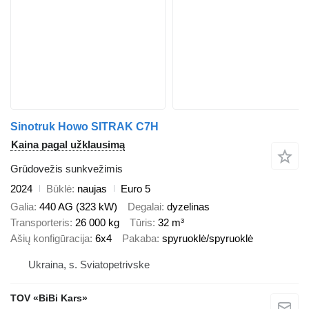
Sinotruk Howo SITRAK C7H
Kaina pagal užklausimą
Grūdovežis sunkvežimis
2024
Būklė
naujas
Euro 5
Galia
440 AG (323 kW)
Degalai
dyzelinas
Transporteris
26 000 kg
Tūris
32 m³
Ašių konfigūracija
6x4
Pakaba
spyruoklė/spyruoklė
Ukraina, s. Sviatopetrivske
TOV «BiBi Kars»