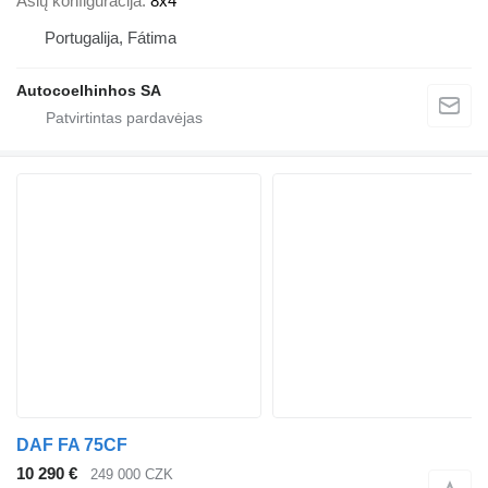
Ašių konfigūracija
8x4
Portugalija, Fátima
Autocoelhinhos SA
DAF FA 75CF
10 290 €
249 000 CZK