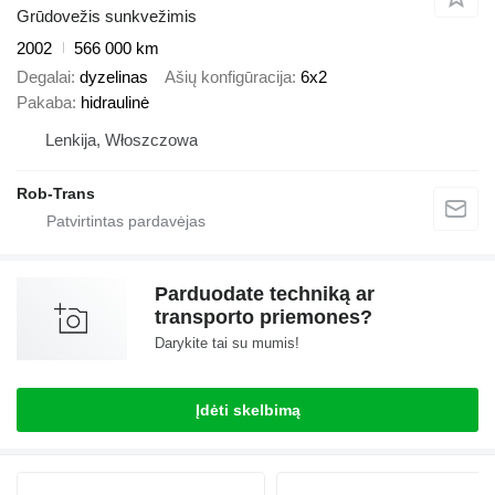
Grūdovežis sunkvežimis
2002
566 000 km
Degalai
dyzelinas
Ašių konfigūracija
6x2
Pakaba
hidraulinė
Lenkija, Włoszczowa
Rob-Trans
Parduodate techniką ar
transporto priemones?
Darykite tai su mumis!
Įdėti skelbimą