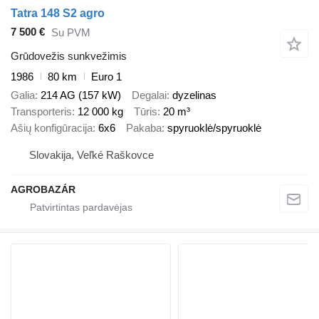
Tatra 148 S2 agro
7 500 €
Su PVM
Grūdovežis sunkvežimis
1986
80 km
Euro 1
Galia
214 AG (157 kW)
Degalai
dyzelinas
Transporteris
12 000 kg
Tūris
20 m³
Ašių konfigūracija
6x6
Pakaba
spyruoklė/spyruoklė
Slovakija, Veľké Raškovce
AGROBAZÁR