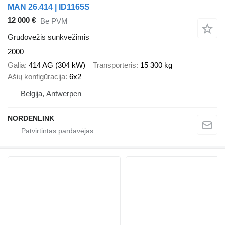
MAN 26.414 | ID1165S
12 000 €
Be PVM
Grūdovežis sunkvežimis
2000
Galia
414 AG (304 kW)
Transporteris
15 300 kg
Ašių konfigūracija
6x2
Belgija, Antwerpen
NORDENLINK