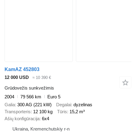
KamAZ 452803
12 000 USD
≈ 10 390 €
Grūdovežis sunkvežimis
2004
79 566 km
Euro 5
Galia
300 AG (221 kW)
Degalai
dyzelinas
Transporteris
12 100 kg
Tūris
15,2 m³
Ašių konfigūracija
6x4
Ukraina, Kremenchutskiy r-n