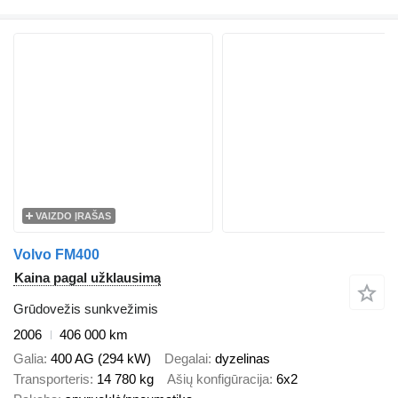
VAIZDO ĮRAŠAS
Volvo FM400
Kaina pagal užklausimą
Grūdovežis sunkvežimis
2006
406 000 km
Galia
400 AG (294 kW)
Degalai
dyzelinas
Transporteris
14 780 kg
Ašių konfigūracija
6x2