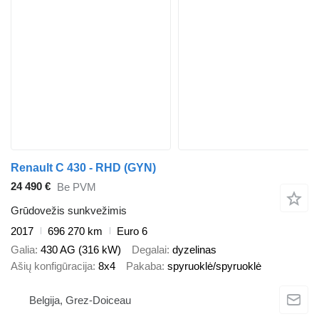
Renault C 430 - RHD (GYN)
24 490 €
Be PVM
Grūdovežis sunkvežimis
2017
696 270 km
Euro 6
Galia
430 AG (316 kW)
Degalai
dyzelinas
Ašių konfigūracija
8x4
Pakaba
spyruoklė/spyruoklė
Belgija, Grez-Doiceau