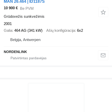
MAN 26.464 | ID1187S
10 900 €
Be PVM
Grūdovežis sunkvežimis
2001
Galia
464 AG (341 kW)
Ašių konfigūracija
6x2
Belgija, Antwerpen
NORDENLINK