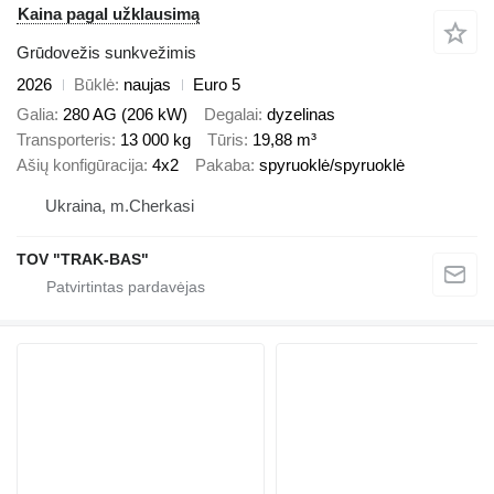
Kaina pagal užklausimą
Grūdovežis sunkvežimis
2026
Būklė
naujas
Euro 5
Galia
280 AG (206 kW)
Degalai
dyzelinas
Transporteris
13 000 kg
Tūris
19,88 m³
Ašių konfigūracija
4x2
Pakaba
spyruoklė/spyruoklė
Ukraina, m.Cherkasi
TOV "TRAK-BAS"