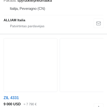
Pakaba
spyruoklė/pneumatika
Italija, Peveragno (CN)
ALLIAM Italia
ZIL 4331
9 000 USD
≈ 7 790 €