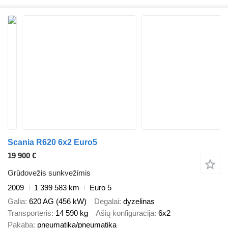
Scania R620 6x2 Euro5
19 900 €
Grūdovežis sunkvežimis
2009
1 399 583 km
Euro 5
Galia
620 AG (456 kW)
Degalai
dyzelinas
Transporteris
14 590 kg
Ašių konfigūracija
6x2
Pakaba
pneumatika/pneumatika