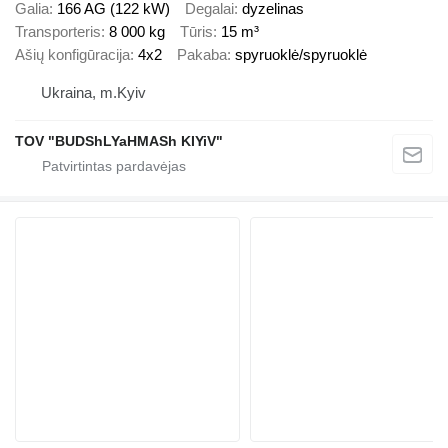
Galia
166 AG (122 kW)
Degalai
dyzelinas
Transporteris
8 000 kg
Tūris
15 m³
Ašių konfigūracija
4x2
Pakaba
spyruoklė/spyruoklė
Ukraina, m.Kyiv
TOV "BUDShLYaHMASh KIYiV"