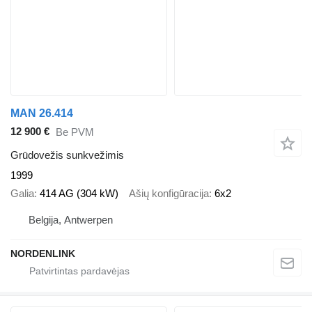
MAN 26.414
12 900 €
Be PVM
Grūdovežis sunkvežimis
1999
Galia
414 AG (304 kW)
Ašių konfigūracija
6x2
Belgija, Antwerpen
NORDENLINK