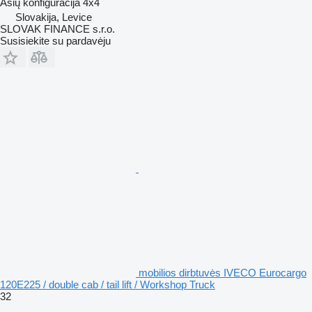
Ašių konfigūracija
4x4
Slovakija, Levice
SLOVAK FINANCE s.r.o.
Susisiekite su pardavėju
mobilios dirbtuvės IVECO Eurocargo
120E225 / double cab / tail lift / Workshop Truck
32