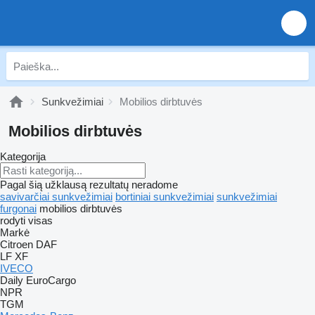
Sunkvežimiai
Mobilios dirbtuvės
Mobilios dirbtuvės
Kategorija
Pagal šią užklausą rezultatų neradome
savivarčiai sunkvežimiai
bortiniai sunkvežimiai
sunkvežimiai
furgonai
mobilios dirbtuvės
rodyti visas
Markė
Citroen
DAF
LF
XF
IVECO
Daily
EuroCargo
NPR
TGM