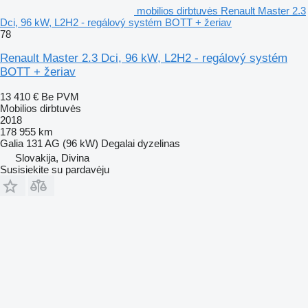
mobilios dirbtuvės Renault Master 2.3
Dci, 96 kW, L2H2 - regálový systém BOTT + žeriav
78
Renault Master 2.3 Dci, 96 kW, L2H2 - regálový systém
BOTT + žeriav
13 410 €
Be PVM
Mobilios dirbtuvės
2018
178 955 km
Galia
131 AG (96 kW)
Degalai
dyzelinas
Slovakija, Divina
Susisiekite su pardavėju