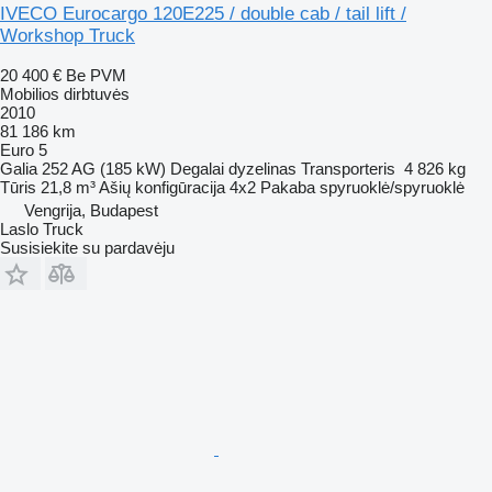
IVECO Eurocargo 120E225 / double cab / tail lift /
Workshop Truck
20 400 €
Be PVM
Mobilios dirbtuvės
2010
81 186 km
Euro 5
Galia
252 AG (185 kW)
Degalai
dyzelinas
Transporteris
4 826 kg
Tūris
21,8 m³
Ašių konfigūracija
4x2
Pakaba
spyruoklė/spyruoklė
Vengrija, Budapest
Laslo Truck
Susisiekite su pardavėju