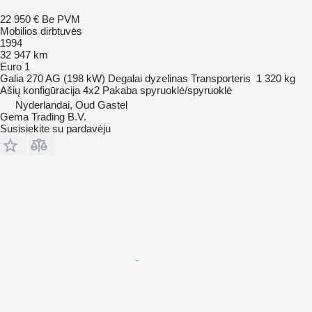
22 950 €
Be PVM
Mobilios dirbtuvės
1994
32 947 km
Euro 1
Galia
270 AG (198 kW)
Degalai
dyzelinas
Transporteris
1 320 kg
Ašių konfigūracija
4x2
Pakaba
spyruoklė/spyruoklė
Nyderlandai, Oud Gastel
Gema Trading B.V.
Susisiekite su pardavėju