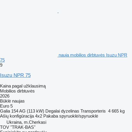
nauja mobilios dirbtuvės Isuzu NPR
75
9
Isuzu NPR 75
Kaina pagal užklausimą
Mobilios dirbtuvės
2026
Būklė
naujas
Euro 5
Galia
154 AG (113 kW)
Degalai
dyzelinas
Transporteris
4 665 kg
Ašių konfigūracija
4x2
Pakaba
spyruoklė/spyruoklė
Ukraina, m.Cherkasi
TOV "TRAK-BAS"