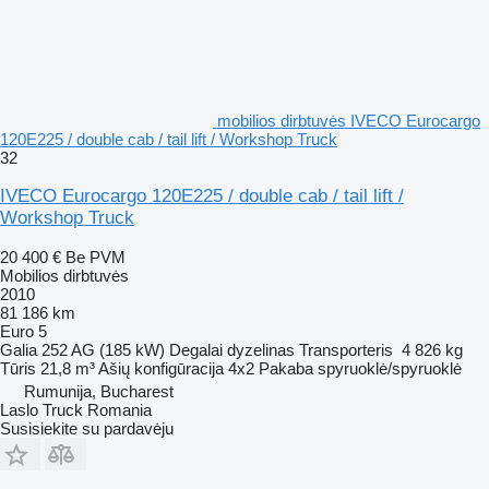
mobilios dirbtuvės IVECO Eurocargo
120E225 / double cab / tail lift / Workshop Truck
32
IVECO Eurocargo 120E225 / double cab / tail lift /
Workshop Truck
20 400 €
Be PVM
Mobilios dirbtuvės
2010
81 186 km
Euro 5
Galia
252 AG (185 kW)
Degalai
dyzelinas
Transporteris
4 826 kg
Tūris
21,8 m³
Ašių konfigūracija
4x2
Pakaba
spyruoklė/spyruoklė
Rumunija, Bucharest
Laslo Truck Romania
Susisiekite su pardavėju