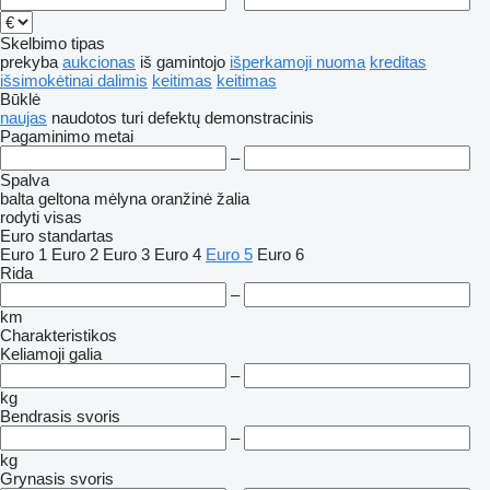
Skelbimo tipas
prekyba
aukcionas
iš gamintojo
išperkamoji nuoma
kreditas
išsimokėtinai dalimis
keitimas
keitimas
Būklė
naujas
naudotos
turi defektų
demonstracinis
Pagaminimo metai
–
Spalva
balta
geltona
mėlyna
oranžinė
žalia
rodyti visas
Euro standartas
Euro 1
Euro 2
Euro 3
Euro 4
Euro 5
Euro 6
Rida
–
km
Charakteristikos
Keliamoji galia
–
kg
Bendrasis svoris
–
kg
Grynasis svoris