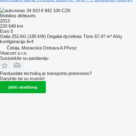
34 810 €
842 100 CZK
Mobilios dirbtuvės
2013
220 648 km
Euro 5
Galia
252 AG (185 kW)
Degalai
dyzelinas
Tūris
67,47 m³
Ašių
konfigūracija
4x4
Čekija, Moravská Ostrava A Přívoz
Veacom s.r.o.
Susisiekite su pardavėju
Parduodate techniką ar transporto priemones?
Darykite tai su mumis!
Įdėti skelbimą