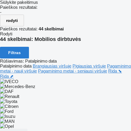
Siūlykite pakeitimus
Paieškos rezultatai:
-
rodyti
Paieškos rezultatai:
44 skelbimai
Rodyti
44 skelbimai:
Mobilios dirbtuvės
Filtras
Rūšiavimas
:
Patalpinimo data
Patalpinimo data
Brangiausias viršuje
Pigiausias viršuje
Pagaminimo
metai - nauji viršuje
Pagaminimo metai - seniausi viršuje
Rida ⬊
Rida ⬈