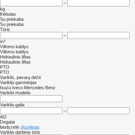
–
kg
Kėbulas
Su priekaba
Su priekaba
Tūris
–
m³
Vilkimo kablys
Vilkimo kablys
Hidraulinis liftas
Hidraulinis liftas
PTO
PTO
Variklis, pavarų dėžė
Variklio gamintojas
Isuzu
Iveco
Mercedes Benz
Variklio modelis
Variklio galia
–
AG
Degalai
biodyzelis
dyzelinas
Variklio darbinis tūris