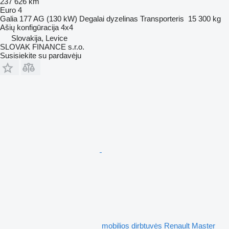
237 626 km
Euro 4
Galia
177 AG (130 kW)
Degalai
dyzelinas
Transporteris
15 300 kg
Ašių konfigūracija
4x4
Slovakija, Levice
SLOVAK FINANCE s.r.o.
Susisiekite su pardavėju
mobilios dirbtuvės Renault Master