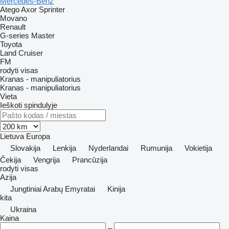
Mercedes-Benz
Atego
Axor
Sprinter
Movano
Renault
G-series
Master
Toyota
Land Cruiser
FM
rodyti visas
Kranas - manipuliatorius
Kranas - manipuliatorius
Vieta
Ieškoti spindulyje
Lietuva
Europa
Slovakija
Lenkija
Nyderlandai
Rumunija
Vokietija
Čekija
Vengrija
Prancūzija
rodyti visas
Azija
Jungtiniai Arabų Emyratai
Kinija
kita
Ukraina
Kaina
–