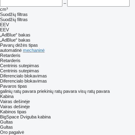
–
cm³
Suodžių filtras
Suodžių filtras
EEV
EEV
„AdBlue“ bakas
„AdBlue“ bakas
Pavarų dėžės tipas
automatinė
mechaninė
Retarderis
Retarderis
Centrinis sutepimas
Centrinis sutepimas
Diferencialo blokavimas
Diferencialo blokavimas
Pavaros tipas
galinių ratų pavara
priekinių ratų pavara
visų ratų pavara
Kabina
Vairas dešinėje
Vairas dešinėje
Kabinos tipas
BigSpace
Dviguba kabina
Gultas
Gultas
Oro pagalvė