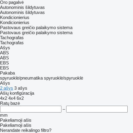
Oro pagalvė
Autonominis šildytuvas
Autonominis šildytuvas
Kondicionierius
Kondicionierius
Pastovaus greičio palaikymo sistema
Pastovaus greičio palaikymo sistema
Tachografas
Tachografas
Ašys
ABS
ABS
EBS
EBS
Pakaba
spyruoklė/pneumatika
spyruoklė/spyruoklė
Ašys
2 ašys
3 ašys
Ašių konfigūracija
4x2
4x4
6x2
Ratų bazė
–
mm
Pakeliamoji ašis
Pakeliamoji ašis
Nerandate reikalingo filtro?