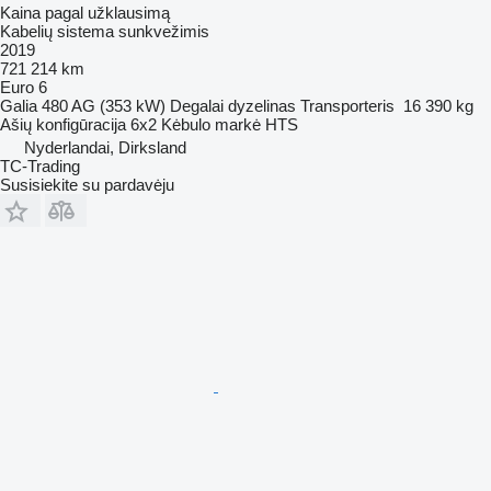
Kaina pagal užklausimą
Kabelių sistema sunkvežimis
2019
721 214 km
Euro 6
Galia
480 AG (353 kW)
Degalai
dyzelinas
Transporteris
16 390 kg
Ašių konfigūracija
6x2
Kėbulo markė
HTS
Nyderlandai, Dirksland
TC-Trading
Susisiekite su pardavėju