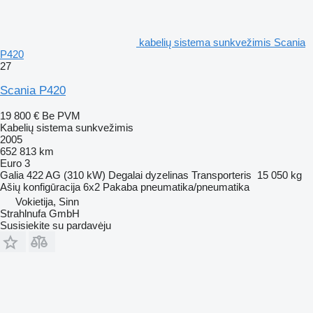
kabelių sistema sunkvežimis Scania
P420
27
Scania P420
19 800 €
Be PVM
Kabelių sistema sunkvežimis
2005
652 813 km
Euro 3
Galia
422 AG (310 kW)
Degalai
dyzelinas
Transporteris
15 050 kg
Ašių konfigūracija
6x2
Pakaba
pneumatika/pneumatika
Vokietija, Sinn
Strahlnufa GmbH
Susisiekite su pardavėju