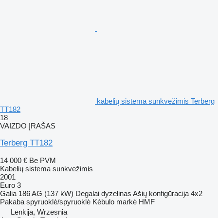
kabelių sistema sunkvežimis Terberg
TT182
18
VAIZDO ĮRAŠAS
Terberg TT182
14 000 €
Be PVM
Kabelių sistema sunkvežimis
2001
Euro 3
Galia
186 AG (137 kW)
Degalai
dyzelinas
Ašių konfigūracija
4x2
Pakaba
spyruoklė/spyruoklė
Kėbulo markė
HMF
Lenkija, Wrzesnia