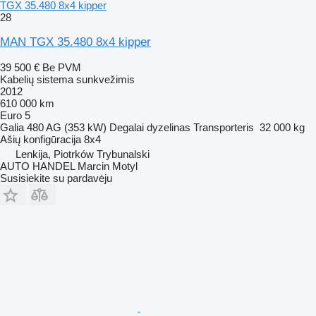
TGX 35.480 8x4 kipper
28
MAN TGX 35.480 8x4 kipper
39 500 €
Be PVM
Kabelių sistema sunkvežimis
2012
610 000 km
Euro 5
Galia
480 AG (353 kW)
Degalai
dyzelinas
Transporteris
32 000 kg
Ašių konfigūracija
8x4
Lenkija, Piotrków Trybunalski
AUTO HANDEL Marcin Motyl
Susisiekite su pardavėju