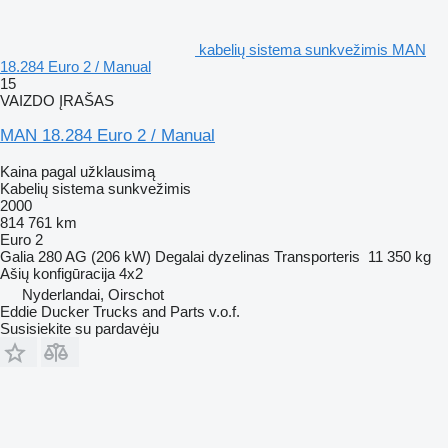
kabelių sistema sunkvežimis MAN
18.284 Euro 2 / Manual
15
VAIZDO ĮRAŠAS
MAN 18.284 Euro 2 / Manual
Kaina pagal užklausimą
Kabelių sistema sunkvežimis
2000
814 761 km
Euro 2
Galia
280 AG (206 kW)
Degalai
dyzelinas
Transporteris
11 350 kg
Ašių konfigūracija
4x2
Nyderlandai, Oirschot
Eddie Ducker Trucks and Parts v.o.f.
Susisiekite su pardavėju