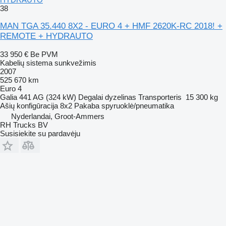
38
MAN TGA 35.440 8X2 - EURO 4 + HMF 2620K-RC 2018! +
REMOTE + HYDRAUTO
33 950 €
Be PVM
Kabelių sistema sunkvežimis
2007
525 670 km
Euro 4
Galia
441 AG (324 kW)
Degalai
dyzelinas
Transporteris
15 300 kg
Ašių konfigūracija
8x2
Pakaba
spyruoklė/pneumatika
Nyderlandai, Groot-Ammers
RH Trucks BV
Susisiekite su pardavėju