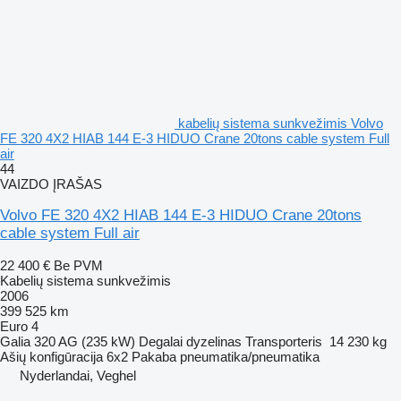
kabelių sistema sunkvežimis Volvo
FE 320 4X2 HIAB 144 E-3 HIDUO Crane 20tons cable system Full
air
44
VAIZDO ĮRAŠAS
Volvo FE 320 4X2 HIAB 144 E-3 HIDUO Crane 20tons
cable system Full air
22 400 €
Be PVM
Kabelių sistema sunkvežimis
2006
399 525 km
Euro 4
Galia
320 AG (235 kW)
Degalai
dyzelinas
Transporteris
14 230 kg
Ašių konfigūracija
6x2
Pakaba
pneumatika/pneumatika
Nyderlandai, Veghel