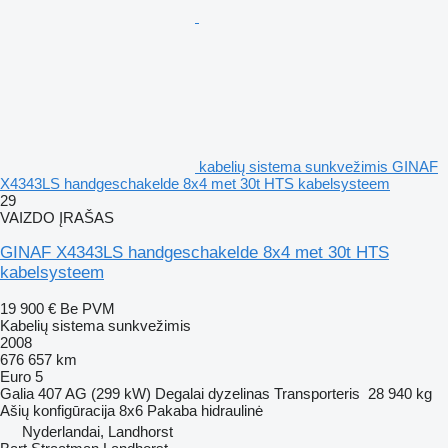
kabelių sistema sunkvežimis GINAF
X4343LS handgeschakelde 8x4 met 30t HTS kabelsysteem
29
VAIZDO ĮRAŠAS
GINAF X4343LS handgeschakelde 8x4 met 30t HTS
kabelsysteem
19 900 €
Be PVM
Kabelių sistema sunkvežimis
2008
676 657 km
Euro 5
Galia
407 AG (299 kW)
Degalai
dyzelinas
Transporteris
28 940 kg
Ašių konfigūracija
8x6
Pakaba
hidraulinė
Nyderlandai, Landhorst