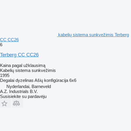
kabelių sistema sunkvežimis Terberg
CC CC26
6
Terberg CC CC26
Kaina pagal užklausimą
Kabelių sistema sunkvežimis
1995
Degalai
dyzelinas
Ašių konfigūracija
6x6
Nyderlandai, Barneveld
A.Z. Industrials B.V.
Susisiekite su pardavėju