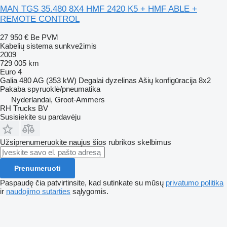
MAN TGS 35.480 8X4 HMF 2420 K5 + HMF ABLE +
REMOTE CONTROL
27 950 €
Be PVM
Kabelių sistema sunkvežimis
2009
729 005 km
Euro 4
Galia
480 AG (353 kW)
Degalai
dyzelinas
Ašių konfigūracija
8x2
Pakaba
spyruoklė/pneumatika
Nyderlandai, Groot-Ammers
RH Trucks BV
Susisiekite su pardavėju
Užsiprenumeruokite naujus šios rubrikos skelbimus
Prenumeruoti
Paspaudę čia patvirtinsite, kad sutinkate su mūsų
privatumo politika
ir
naudojimo sutarties
sąlygomis.