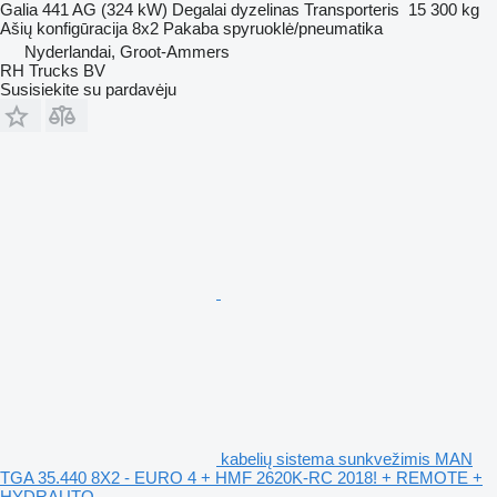
Galia
441 AG (324 kW)
Degalai
dyzelinas
Transporteris
15 300 kg
Ašių konfigūracija
8x2
Pakaba
spyruoklė/pneumatika
Nyderlandai, Groot-Ammers
RH Trucks BV
Susisiekite su pardavėju
kabelių sistema sunkvežimis MAN
TGA 35.440 8X2 - EURO 4 + HMF 2620K-RC 2018! + REMOTE +
HYDRAUTO