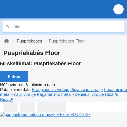
Puspriekabės
Puspriekabės Floor
Puspriekabės Floor
50 skelbimai:
Puspriekabės Floor
Filtras
Rūšiavimas
:
Patalpinimo data
Patalpinimo data
Brangiausias viršuje
Pigiausias viršuje
Pagaminimo
metai - nauji viršuje
Pagaminimo metai - seniausi viršuje
Rida ⬊
Rida ⬈