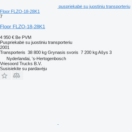
puspriekabė su juostiniu transporteriu
Floor FLZO-18-28K1
7
Floor FLZO-18-28K1
4 950 €
Be PVM
Puspriekabė su juostiniu transporteriu
2001
Transporteris
38 800 kg
Grynasis svoris
7 200 kg
Ašys
3
Nyderlandai, 's-Hertogenbosch
Vriesoord Trucks B.V.
Susisiekite su pardavėju