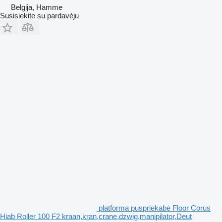
Belgija, Hamme
Susisiekite su pardavėju
platforma puspriekabė Floor Corus
Hiab Roller 100 F2 kraan,kran,crane,dzwig,manipilator,Deut