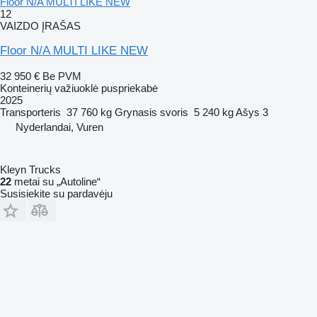
Floor N/A MULTI LIKE NEW
12
VAIZDO ĮRAŠAS
Floor N/A MULTI LIKE NEW
32 950 €
Be PVM
Konteinerių važiuoklė puspriekabė
2025
Transporteris
37 760 kg
Grynasis svoris
5 240 kg
Ašys
3
Nyderlandai, Vuren
Kleyn Trucks
22
metai su „Autoline“
Susisiekite su pardavėju