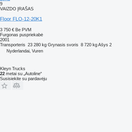
9
VAIZDO ĮRAŠAS
Floor FLO-12-20K1
3 750 €
Be PVM
Furgonas puspriekabė
2001
Transporteris
23 280 kg
Grynasis svoris
8 720 kg
Ašys
2
Nyderlandai, Vuren
Kleyn Trucks
22
metai su „Autoline“
Susisiekite su pardavėju