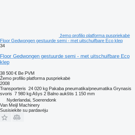
žemo profilio platforma puspriekabė
Floor Gedwongen gestuurde semi - met uitschuifbare Eco klep
34
Floor Gedwongen gestuurde semi - met uitschuifbare Eco
klep
38 500 €
Be PVM
Žemo profilio platforma puspriekabė
2008
Transporteris
24 020 kg
Pakaba
pneumatika/pneumatika
Grynasis
svoris
7 980 kg
Ašys
2
Balno aukštis
1 150 mm
Nyderlandai, Soerendonk
Van Meijl Machinery
Susisiekite su pardavėju