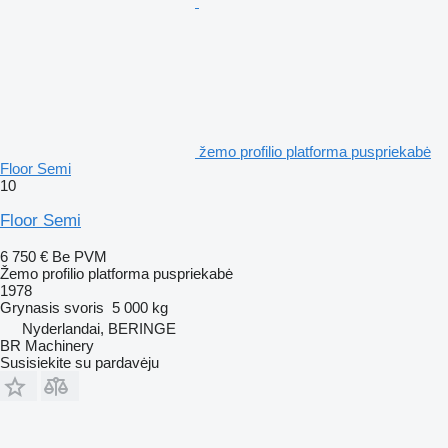
žemo profilio platforma puspriekabė
Floor Semi
10
Floor Semi
6 750 €
Be PVM
Žemo profilio platforma puspriekabė
1978
Grynasis svoris
5 000 kg
Nyderlandai, BERINGE
BR Machinery
Susisiekite su pardavėju