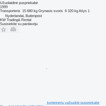
Užuolaidinė puspriekabė
1999
Transporteris
15 680 kg
Grynasis svoris
6 320 kg
Ašys
1
Nyderlandai, Buitenpost
KW Trading& Rental
Susisiekite su pardavėju
konteinerių važiuoklė puspriekabė