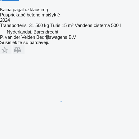
Kaina pagal užklausimą
Puspriekabė betono maišyklė
2024
Transporteris
31 560 kg
Tūris
15 m³
Vandens cisterna
500 l
Nyderlandai, Barendrecht
P. van der Velden Bedrijfswagens B.V
Susisiekite su pardavėju