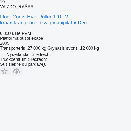
10
VAIZDO ĮRAŠAS
Floor Corus Hiab Roller 100 F2
kraan,kran,crane,dzwig,manipilator,Deut
6 950 €
Be PVM
Platforma puspriekabė
2005
Transporteris
27 000 kg
Grynasis svoris
12 000 kg
Nyderlandai, Sliedrecht
Truckcentrum Sliedrecht
Susisiekite su pardavėju