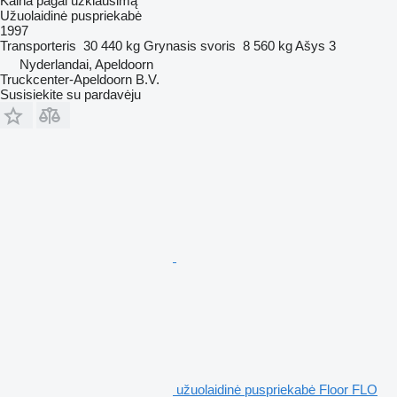
Kaina pagal užklausimą
Užuolaidinė puspriekabė
1997
Transporteris
30 440 kg
Grynasis svoris
8 560 kg
Ašys
3
Nyderlandai, Apeldoorn
Truckcenter-Apeldoorn B.V.
Susisiekite su pardavėju
užuolaidinė puspriekabė Floor FLO