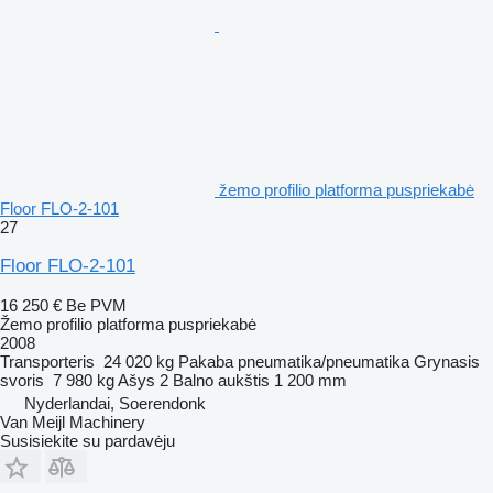
žemo profilio platforma puspriekabė
Floor FLO-2-101
27
Floor FLO-2-101
16 250 €
Be PVM
Žemo profilio platforma puspriekabė
2008
Transporteris
24 020 kg
Pakaba
pneumatika/pneumatika
Grynasis
svoris
7 980 kg
Ašys
2
Balno aukštis
1 200 mm
Nyderlandai, Soerendonk
Van Meijl Machinery
Susisiekite su pardavėju