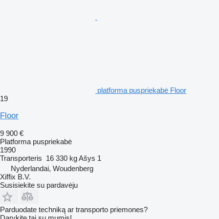
platforma puspriekabė Floor
19
Floor
9 900 €
Platforma puspriekabė
1990
Transporteris
16 330 kg
Ašys
1
Nyderlandai, Woudenberg
Xiffix B.V.
Susisiekite su pardavėju
Parduodate techniką ar transporto priemones?
Darykite tai su mumis!