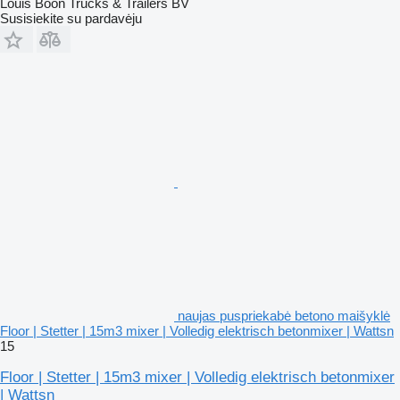
Louis Boon Trucks & Trailers BV
Susisiekite su pardavėju
naujas puspriekabė betono maišyklė
Floor | Stetter | 15m3 mixer | Volledig elektrisch betonmixer | Wattsn
15
Floor | Stetter | 15m3 mixer | Volledig elektrisch betonmixer
| Wattsn