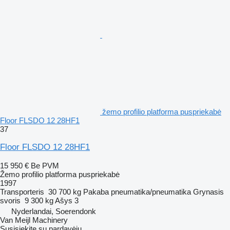
žemo profilio platforma puspriekabė
Floor FLSDO 12 28HF1
37
Floor FLSDO 12 28HF1
15 950 €
Be PVM
Žemo profilio platforma puspriekabė
1997
Transporteris
30 700 kg
Pakaba
pneumatika/pneumatika
Grynasis
svoris
9 300 kg
Ašys
3
Nyderlandai, Soerendonk
Van Meijl Machinery
Susisiekite su pardavėju