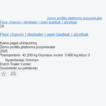
žemo profilio platforma puspriekabė
Floor chassis | dieplader | open laadbak | afzetbak
19
Floor chassis | dieplader | open laadbak | afzetbak
Kaina pagal užklausimą
Žemo profilio platforma puspriekabė
2025
Transporteris
42 200 kg
Grynasis svoris
5 800 kg
Ašys
3
Nyderlandai, Ommen
Dutch Trailer Center
Susisiekite su pardavėju