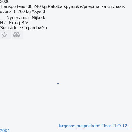
2006
Transporteris
38 240 kg
Pakaba
spyruoklė/pneumatika
Grynasis
svoris
8 760 kg
Ašys
3
Nyderlandai, Nijkerk
H.J. Kraaij B.V.
Susisiekite su pardavėju
furgonas puspriekabė Floor FLO-12-
20K1