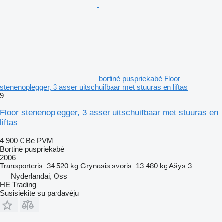
bortinė puspriekabė Floor
stenenoplegger, 3 asser uitschuifbaar met stuuras en liftas
9
Floor stenenoplegger, 3 asser uitschuifbaar met stuuras en
liftas
4 900 €
Be PVM
Bortinė puspriekabė
2006
Transporteris
34 520 kg
Grynasis svoris
13 480 kg
Ašys
3
Nyderlandai, Oss
HE Trading
Susisiekite su pardavėju