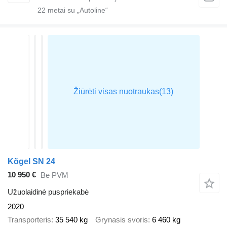
22
metai su „Autoline“
Kögel SN 24
10 950 €
Be PVM
Užuolaidinė puspriekabė
2020
Transporteris
35 540 kg
Grynasis svoris
6 460 kg