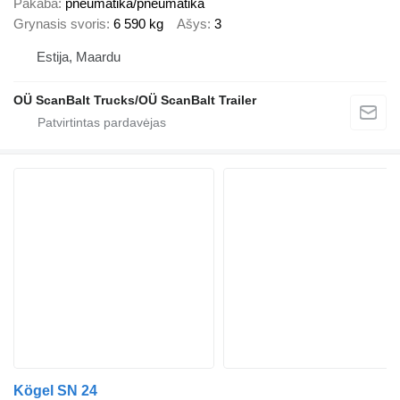
Pakaba
pneumatika/pneumatika
Grynasis svoris
6 590 kg
Ašys
3
Estija, Maardu
OÜ ScanBalt Trucks/OÜ ScanBalt Trailer
Kögel SN 24