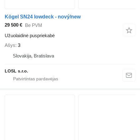
Kögel SN24 lowdeck - nový/new
29 500 €
Be PVM
Užuolaidinė puspriekabė
Ašys
3
Slovakija, Bratislava
LOSL s.r.o.