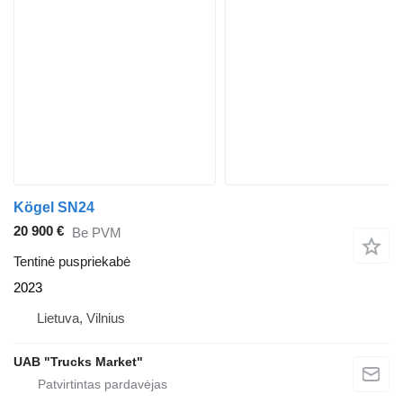
Kögel SN24
20 900 €
Be PVM
Tentinė puspriekabė
2023
Lietuva, Vilnius
UAB "Trucks Market"