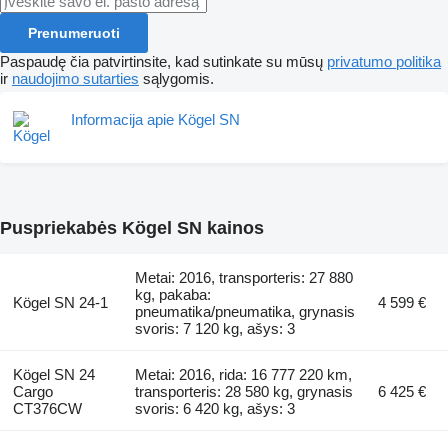
Prenumeruoti
Paspaudę čia patvirtinsite, kad sutinkate su mūsų
privatumo politika
ir
naudojimo sutarties
sąlygomis.
Informacija apie Kögel SN
Puspriekabės Kögel SN kainos
Metai: 2016, transporteris: 27 880
kg, pakaba:
Kögel SN 24-1
4 599 €
pneumatika/pneumatika, grynasis
svoris: 7 120 kg, ašys: 3
Kögel SN 24
Metai: 2016, rida: 16 777 220 km,
Cargo
transporteris: 28 580 kg, grynasis
6 425 €
CT376CW
svoris: 6 420 kg, ašys: 3