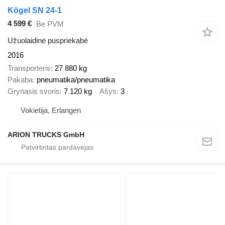
Kögel SN 24-1
4 599 €
Be PVM
Užuolaidinė puspriekabė
2016
Transporteris
27 880 kg
Pakaba
pneumatika/pneumatika
Grynasis svoris
7 120 kg
Ašys
3
Vokietija, Erlangen
ARION TRUCKS GmbH