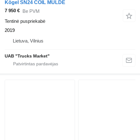
Kögel SN24 COIL MULDE
7 950 €
Be PVM
Tentinė puspriekabė
2019
Lietuva, Vilnius
UAB "Trucks Market"