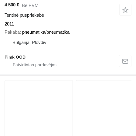
4 500 €
Be PVM
Tentinė puspriekabė
2011
Pakaba
pneumatika/pneumatika
Bulgarija, Plovdiv
Pimk OOD