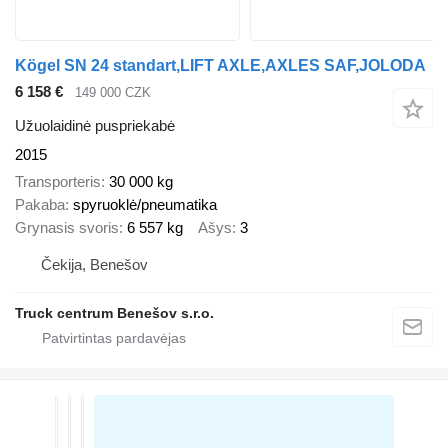
Kögel SN 24 standart,LIFT AXLE,AXLES SAF,JOLODA
6 158 €
149 000 CZK
Užuolaidinė puspriekabė
2015
Transporteris
30 000 kg
Pakaba
spyruoklė/pneumatika
Grynasis svoris
6 557 kg
Ašys
3
Čekija, Benešov
Truck centrum Benešov s.r.o.