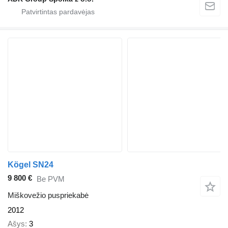
Kögel SN24
9 800 €
Be PVM
Miškovežio puspriekabė
2012
Ašys
3