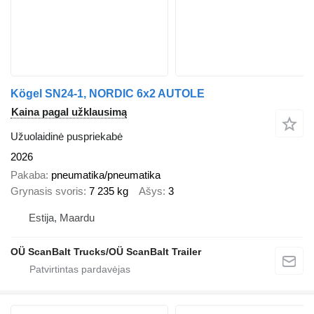
Kögel SN24-1, NORDIC 6x2 AUTOLE
Kaina pagal užklausimą
Užuolaidinė puspriekabė
2026
Pakaba
pneumatika/pneumatika
Grynasis svoris
7 235 kg
Ašys
3
Estija, Maardu
OÜ ScanBalt Trucks/OÜ ScanBalt Trailer