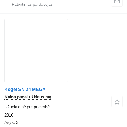
Kögel SN 24 MEGA
Kaina pagal užklausimą
Užuolaidinė puspriekabė
2016
Ašys
3