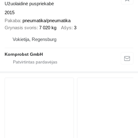
Užuolaidinė puspriekabė
2015
Pakaba
pneumatika/pneumatika
Grynasis svoris
7 020 kg
Ašys
3
Vokietija, Regensburg
Kornprobst GmbH