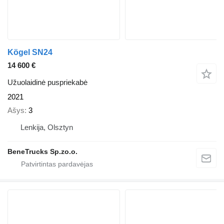
Kögel SN24
14 600 €
Užuolaidinė puspriekabė
2021
Ašys
3
Lenkija, Olsztyn
BeneTrucks Sp.zo.o.