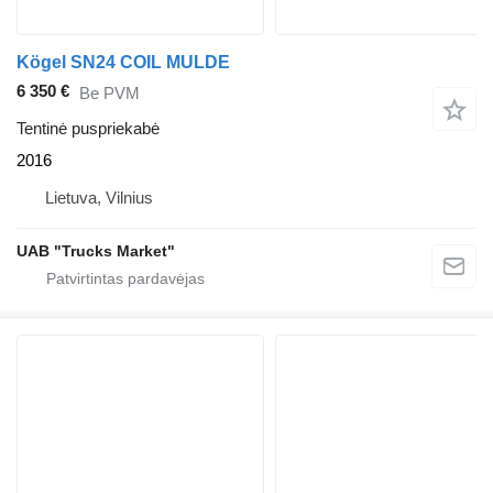
Kögel SN24 COIL MULDE
6 350 €
Be PVM
Tentinė puspriekabė
2016
Lietuva, Vilnius
UAB "Trucks Market"