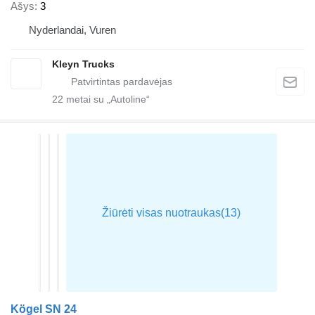
Ašys
3
Nyderlandai, Vuren
Kleyn Trucks
22
metai su „Autoline“
Kögel SN 24