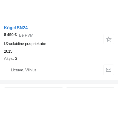
Kögel SN24
8 490 €
Be PVM
Užuolaidinė puspriekabė
2019
Ašys
3
Lietuva, Vilnius