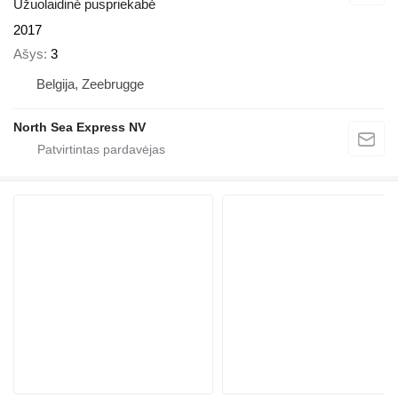
Užuolaidinė puspriekabė
2017
Ašys
3
Belgija, Zeebrugge
North Sea Express NV