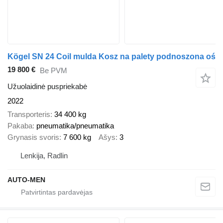
Kögel SN 24 Coil mulda Kosz na palety podnoszona oś
19 800 €
Be PVM
Užuolaidinė puspriekabė
2022
Transporteris
34 400 kg
Pakaba
pneumatika/pneumatika
Grynasis svoris
7 600 kg
Ašys
3
Lenkija, Radlin
AUTO-MEN