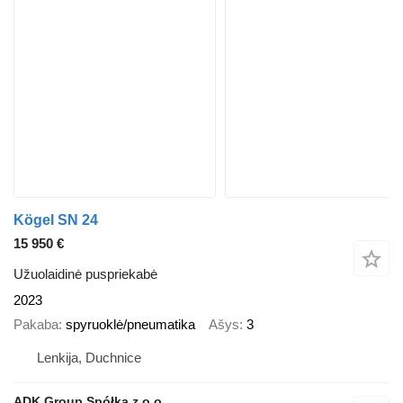
Kögel SN 24
15 950 €
Užuolaidinė puspriekabė
2023
Pakaba
spyruoklė/pneumatika
Ašys
3
Lenkija, Duchnice
ADK Group Spółka z o.o.