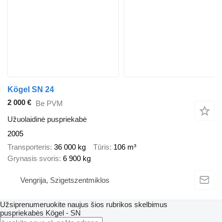
Kögel SN 24
2 000 €
Be PVM
Užuolaidinė puspriekabė
2005
Transporteris
36 000 kg
Tūris
106 m³
Grynasis svoris
6 900 kg
Vengrija, Szigetszentmiklos
Užsiprenumeruokite naujus šios rubrikos skelbimus
puspriekabės
Kögel - SN