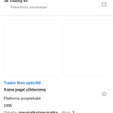
JB Trading bv
Trailor Non spécifié
Kaina pagal užklausimą
Platforma puspriekabė
1995
Pakaba
pneumatika/pneumatika
Ašys
3