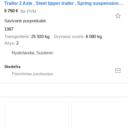
Trailor 2 Axle , Steel tipper trailer , Spring suspension , Drum brakes
5 750 €
Be PVM
Savivartė puspriekabė
1987
Transporteris
25 920 kg
Grynasis svoris
6 080 kg
Ašys
2
Nyderlandai, Susteren
Stedefra