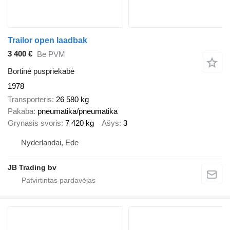
Trailor open laadbak
3 400 €
Be PVM
Bortinė puspriekabė
1978
Transporteris
26 580 kg
Pakaba
pneumatika/pneumatika
Grynasis svoris
7 420 kg
Ašys
3
Nyderlandai, Ede
JB Trading bv