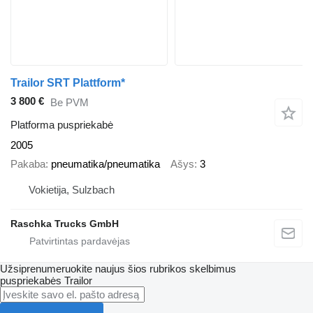
Trailor SRT Plattform*
3 800 €
Be PVM
Platforma puspriekabė
2005
Pakaba
pneumatika/pneumatika
Ašys
3
Vokietija, Sulzbach
Raschka Trucks GmbH
Užsiprenumeruokite naujus šios rubrikos skelbimus
puspriekabės
Trailor