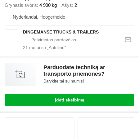
Grynasis svoris
4 990 kg
Ašys
2
Nyderlandai, Hoogerheide
DINGEMANSE TRUCKS & TRAILERS
21
metai su „Autoline“
Parduodate techniką ar
transporto priemones?
Darykite tai su mumis!
Įdėti skelbimą