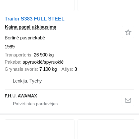
Trailor S383 FULL STEEL
Kaina pagal užklausimą
Bortinė puspriekabė
1989
Transporteris
26 900 kg
Pakaba
spyruoklė/spyruoklė
Grynasis svoris
7 100 kg
Ašys
3
Lenkija, Tychy
F.H.U. AWAMAX