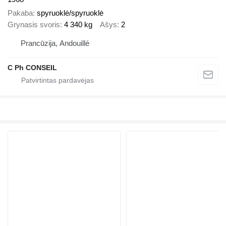
Pakaba
spyruoklė/spyruoklė
Grynasis svoris
4 340 kg
Ašys
2
Prancūzija, Andouillé
C Ph CONSEIL