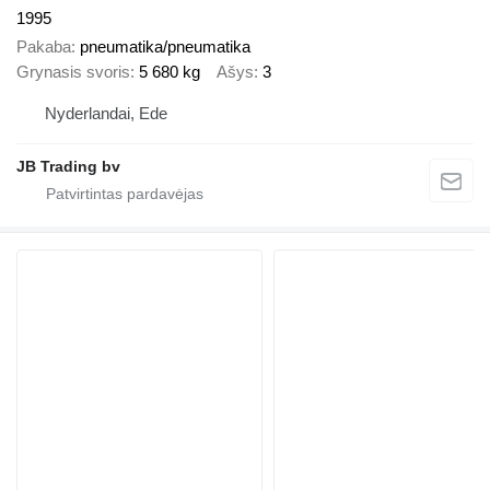
1995
Pakaba
pneumatika/pneumatika
Grynasis svoris
5 680 kg
Ašys
3
Nyderlandai, Ede
JB Trading bv