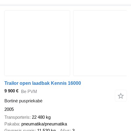
Trailor open laadbak Kennis 16000
9 900 €
Be PVM
Bortinė puspriekabė
2005
Transporteris
22 480 kg
Pakaba
pneumatika/pneumatika
Grynasis svoris
11 520 kg
Ašys
3