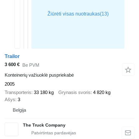
Trailor
3 600 €
Be PVM
Konteinerių važiuoklė puspriekabė
2005
Transporteris
33 180 kg
Grynasis svoris
4 820 kg
Ašys
3
Belgija
The Truck Company