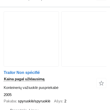
Trailor Non spécifié
Kaina pagal užklausimą
Konteinerių važiuoklė puspriekabė
2005
Pakaba
spyruoklė/spyruoklė
Ašys
2