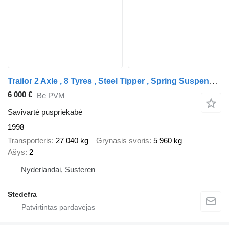
Trailor 2 Axle , 8 Tyres , Steel Tipper , Spring Suspension , Drum Brake
6 000 €
Be PVM
Savivartė puspriekabė
1998
Transporteris
27 040 kg
Grynasis svoris
5 960 kg
Ašys
2
Nyderlandai, Susteren
Stedefra