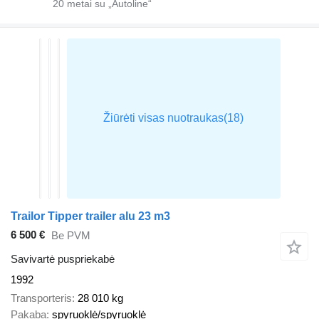
20
metai su „Autoline“
Trailor Tipper trailer alu 23 m3
6 500 €
Be PVM
Savivartė puspriekabė
1992
Transporteris
28 010 kg
Pakaba
spyruoklė/spyruoklė