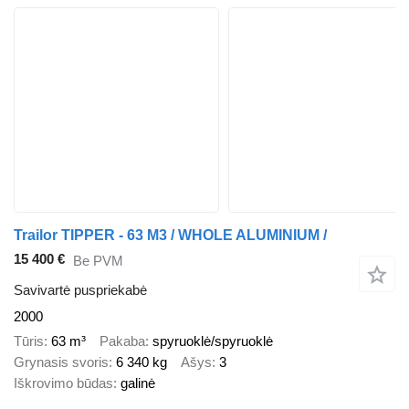
Trailor TIPPER - 63 M3 / WHOLE ALUMINIUM /
15 400 €
Be PVM
Savivartė puspriekabė
2000
Tūris
63 m³
Pakaba
spyruoklė/spyruoklė
Grynasis svoris
6 340 kg
Ašys
3
Iškrovimo būdas
galinė