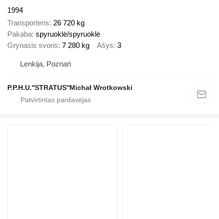
1994
Transporteris
26 720 kg
Pakaba
spyruoklė/spyruoklė
Grynasis svoris
7 280 kg
Ašys
3
Lenkija, Poznań
P.P.H.U.''STRATUS''Michał Wrotkowski