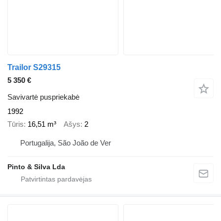
Trailor S29315
5 350 €
Savivartė puspriekabė
1992
Tūris
16,51 m³
Ašys
2
Portugalija, São João de Ver
Pinto & Silva Lda