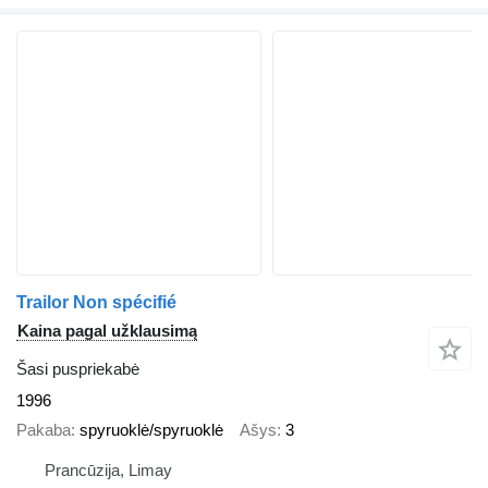
Trailor Non spécifié
Kaina pagal užklausimą
Šasi puspriekabė
1996
Pakaba
spyruoklė/spyruoklė
Ašys
3
Prancūzija, Limay