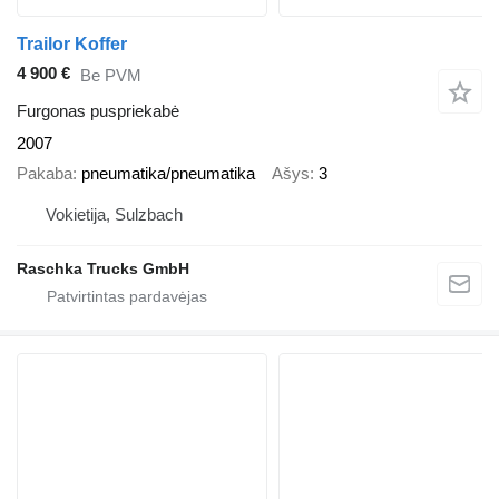
Trailor Koffer
4 900 €
Be PVM
Furgonas puspriekabė
2007
Pakaba
pneumatika/pneumatika
Ašys
3
Vokietija, Sulzbach
Raschka Trucks GmbH