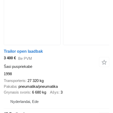
Trailor open laadbak
3 400 €
Be PVM
Šasi puspriekabė
1998
Transporteris
27 320 kg
Pakaba
pneumatika/pneumatika
Grynasis svoris
6 680 kg
Ašys
3
Nyderlandai, Ede