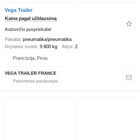
Vega Trailer
Kaina pagal užklausimą
Autovežio puspriekabė
Pakaba
pneumatika/pneumatika
Grynasis svoris
9 800 kg
Ašys
2
Prancūzija, Pirou
VEGA TRAILER FRANCE