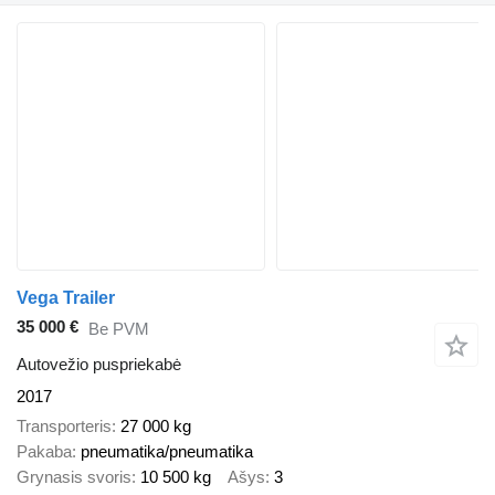
Vega Trailer
35 000 €
Be PVM
Autovežio puspriekabė
2017
Transporteris
27 000 kg
Pakaba
pneumatika/pneumatika
Grynasis svoris
10 500 kg
Ašys
3