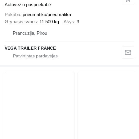
Autovežio puspriekabė
Pakaba
pneumatika/pneumatika
Grynasis svoris
11 500 kg
Ašys
3
Prancūzija, Pirou
VEGA TRAILER FRANCE