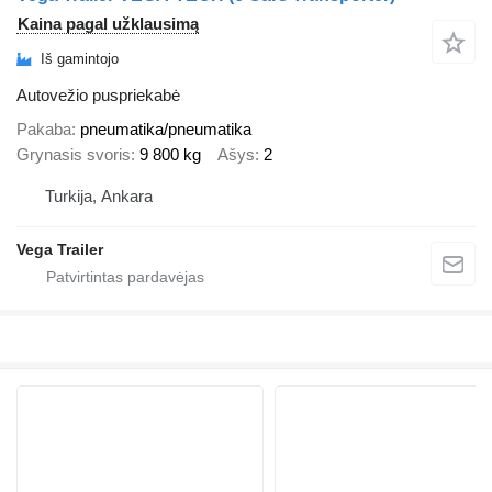
Kaina pagal užklausimą
Iš gamintojo
Autovežio puspriekabė
Pakaba
pneumatika/pneumatika
Grynasis svoris
9 800 kg
Ašys
2
Turkija, Ankara
Vega Trailer