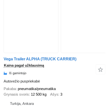
Vega Trailer ALPHA (TRUCK CARRIER)
Kaina pagal užklausimą
Iš gamintojo
Autovežio puspriekabė
Pakaba
pneumatika/pneumatika
Grynasis svoris
12 500 kg
Ašys
3
Turkija, Ankara