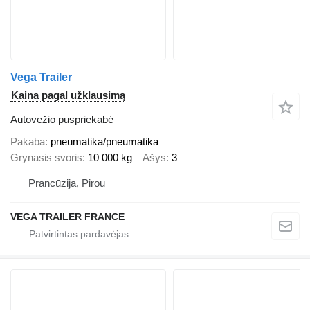
Vega Trailer
Kaina pagal užklausimą
Autovežio puspriekabė
Pakaba
pneumatika/pneumatika
Grynasis svoris
10 000 kg
Ašys
3
Prancūzija, Pirou
VEGA TRAILER FRANCE