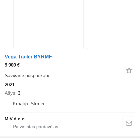
Vega Trailer BYRMF
9 900 €
Savivartė puspriekabė
2021
Ašys
3
Kroatija, Strmec
MIV d.o.o.