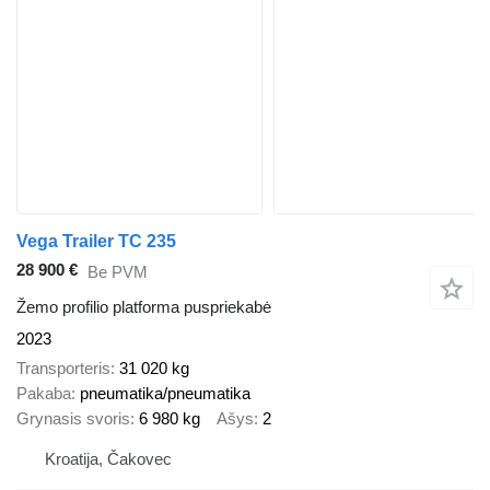
Vega Trailer TC 235
28 900 €
Be PVM
Žemo profilio platforma puspriekabė
2023
Transporteris
31 020 kg
Pakaba
pneumatika/pneumatika
Grynasis svoris
6 980 kg
Ašys
2
Kroatija, Čakovec