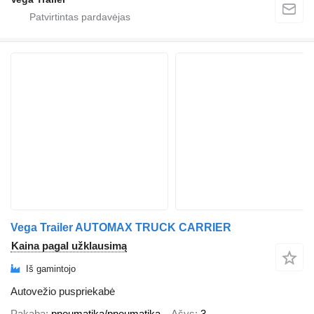
Vega Trailer AUTOMAX TRUCK CARRIER
Kaina pagal užklausimą
Iš gamintojo
Autovežio puspriekabė
Pakaba
pneumatika/pneumatika
Ašys
3