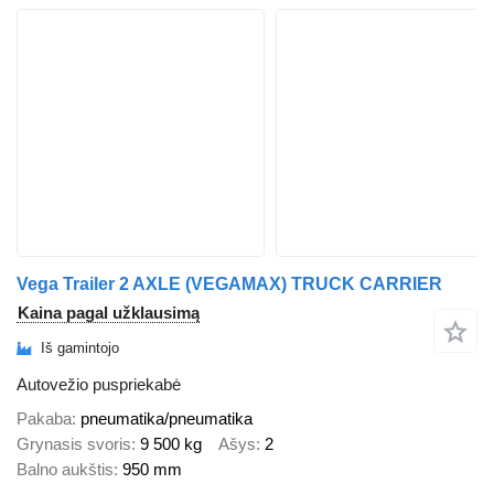
Vega Trailer 2 AXLE (VEGAMAX) TRUCK CARRIER
Kaina pagal užklausimą
Iš gamintojo
Autovežio puspriekabė
Pakaba
pneumatika/pneumatika
Grynasis svoris
9 500 kg
Ašys
2
Balno aukštis
950 mm