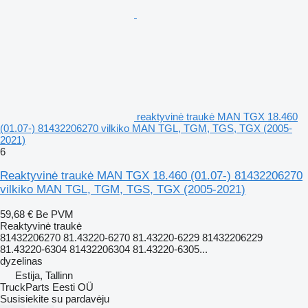
reaktyvinė traukė MAN TGX 18.460
(01.07-) 81432206270 vilkiko MAN TGL, TGM, TGS, TGX (2005-
2021)
6
Reaktyvinė traukė MAN TGX 18.460 (01.07-) 81432206270
vilkiko MAN TGL, TGM, TGS, TGX (2005-2021)
59,68 €
Be PVM
Reaktyvinė traukė
81432206270 81.43220-6270 81.43220-6229 81432206229
81.43220-6304 81432206304 81.43220-6305...
dyzelinas
Estija, Tallinn
TruckParts Eesti OÜ
Susisiekite su pardavėju