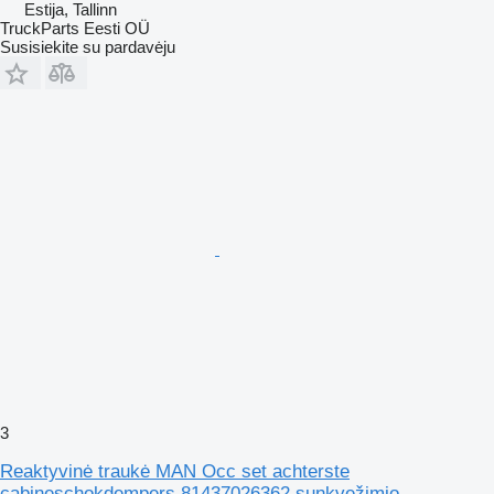
Estija, Tallinn
TruckParts Eesti OÜ
Susisiekite su pardavėju
3
Reaktyvinė traukė MAN Occ set achterste
cabineschokdempers 81437026362 sunkvežimio