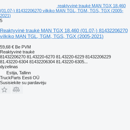
reaktyvinė traukė MAN TGX 18.460
(01.07-) 81432206270 vilkiko MAN TGL, TGM, TGS, TGX (2005-
2021)
5
Reaktyvinė traukė MAN TGX 18.460 (01.07-) 81432206270
vilkiko MAN TGL, TGM, TGS, TGX (2005-2021)
59,68 €
Be PVM
Reaktyvinė traukė
81432206270 81.43220-6270 81.43220-6229 81432206229
81.43220-6304 81432206304 81.43220-6305...
dyzelinas
Estija, Tallinn
TruckParts Eesti OÜ
Susisiekite su pardavėju