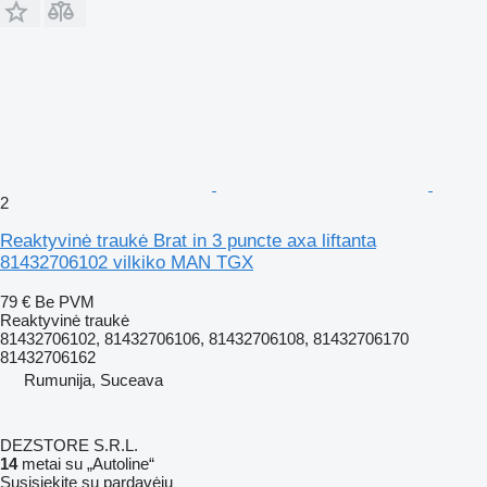
2
Reaktyvinė traukė Brat in 3 puncte axa liftanta
81432706102 vilkiko MAN TGX
79 €
Be PVM
Reaktyvinė traukė
81432706102, 81432706106, 81432706108, 81432706170
81432706162
Rumunija, Suceava
DEZSTORE S.R.L.
14
metai su „Autoline“
Susisiekite su pardavėju