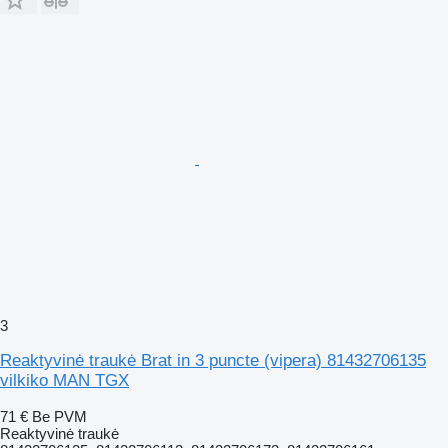
3
Reaktyvinė traukė Brat in 3 puncte (vipera) 81432706135
vilkiko MAN TGX
71 €
Be PVM
Reaktyvinė traukė