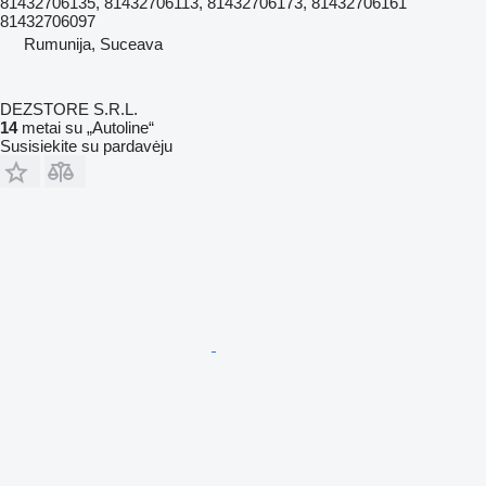
81432706135, 81432706113, 81432706173, 81432706161
81432706097
Rumunija, Suceava
DEZSTORE S.R.L.
14
metai su „Autoline“
Susisiekite su pardavėju