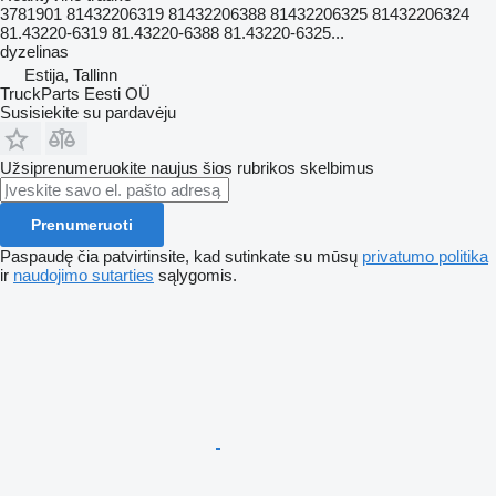
3781901 81432206319 81432206388 81432206325 81432206324
81.43220-6319 81.43220-6388 81.43220-6325...
dyzelinas
Estija, Tallinn
TruckParts Eesti OÜ
Susisiekite su pardavėju
Užsiprenumeruokite naujus šios rubrikos skelbimus
Prenumeruoti
Paspaudę čia patvirtinsite, kad sutinkate su mūsų
privatumo politika
ir
naudojimo sutarties
sąlygomis.