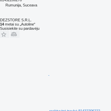
Rumunija, Suceava
DEZSTORE S.R.L.
14
metai su „Autoline“
Susisiekite su pardavėju
reaktyvinė traukė 81432206222