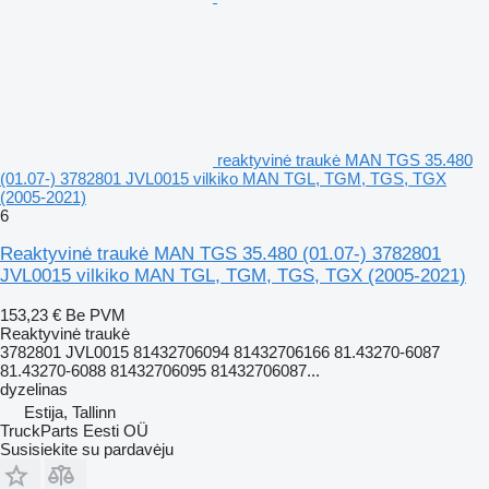
reaktyvinė traukė MAN TGS 35.480
(01.07-) 3782801 JVL0015 vilkiko MAN TGL, TGM, TGS, TGX
(2005-2021)
6
Reaktyvinė traukė MAN TGS 35.480 (01.07-) 3782801
JVL0015 vilkiko MAN TGL, TGM, TGS, TGX (2005-2021)
153,23 €
Be PVM
Reaktyvinė traukė
3782801 JVL0015 81432706094 81432706166 81.43270-6087
81.43270-6088 81432706095 81432706087...
dyzelinas
Estija, Tallinn
TruckParts Eesti OÜ
Susisiekite su pardavėju