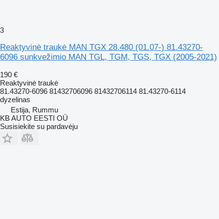
3
Reaktyvinė traukė MAN TGX 28.480 (01.07-) 81.43270-
6096 sunkvežimio MAN TGL, TGM, TGS, TGX (2005-2021)
190 €
Reaktyvinė traukė
81.43270-6096 81432706096 81432706114 81.43270-6114
dyzelinas
Estija, Rummu
KB AUTO EESTI OÜ
Susisiekite su pardavėju