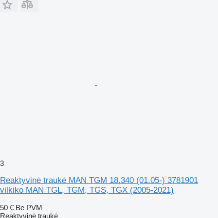
3
Reaktyvinė traukė MAN TGM 18.340 (01.05-) 3781901
vilkiko MAN TGL, TGM, TGS, TGX (2005-2021)
50 €
Be PVM
Reaktyvinė traukė