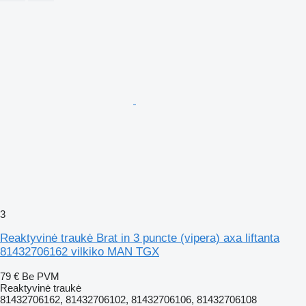
3
Reaktyvinė traukė Brat in 3 puncte (vipera) axa liftanta
81432706162 vilkiko MAN TGX
79 €
Be PVM
Reaktyvinė traukė
81432706162, 81432706102, 81432706106, 81432706108