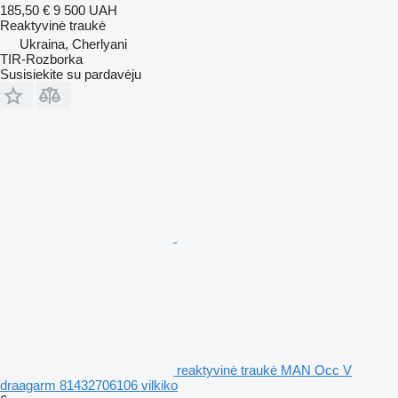
185,50 €
9 500 UAH
Reaktyvinė traukė
Ukraina, Cherlyani
TIR-Rozborka
Susisiekite su pardavėju
reaktyvinė traukė MAN Occ V
draagarm 81432706106 vilkiko