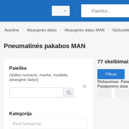
Autoline
Atsarginės dalys
Atsarginės dalys MAN
Važiuokl
Pneumatinės pakabos MAN
77 skelbimai
Paieška
Filtras
(dalies numeris, markė, modelis,
atsarginė dalys)
Rūšiavimas
:
Pata
Patalpinimo data
Kategorija