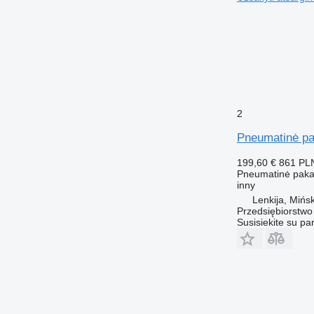
2
Pneumatinė pa
199,60 €
861 PL
Pneumatinė pak
inny
Lenkija, Mińs
Przedsiębiorstw
Susisiekite su pa