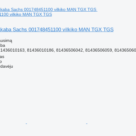
1100 vilkiko MAN TGX TGS
akaba Sachs 001748451100 vilkiko MAN TGX TGS
ausimą
aba
1436010163, 81436010186, 81436506042, 81436506059, 8143650604
nas
p
rdavėju