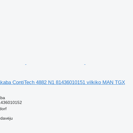
kaba ContiTech 4882 N1 81436010151 vilkiko MAN TGX
aba
1436010152
dorf
rdavėju