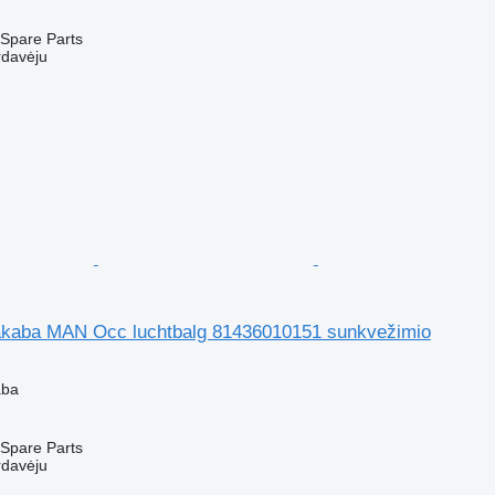
Spare Parts
rdavėju
kaba MAN Occ luchtbalg 81436010151 sunkvežimio
aba
Spare Parts
rdavėju