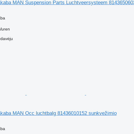
akaba MAN Suspension Parts Luchtveersysteem 814365060
aba
Vuren
rdavėju
kaba MAN Occ luchtbalg 81436010152 sunkvežimio
aba