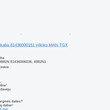
akaba 81436000151 vilkiko MAN TGX
aba
4882N 81436006036, 4882N1
ceava
L.
line“
rdavėju
arginės dalies?
są dabar!
ę dalį