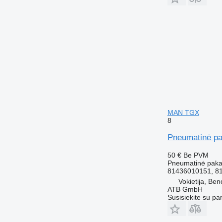
MAN TGX
8
Pneumatinė pa
50 €
Be PVM
Pneumatinė pak
81436010151, 8
Vokietija, Ben
ATB GmbH
Susisiekite su pa