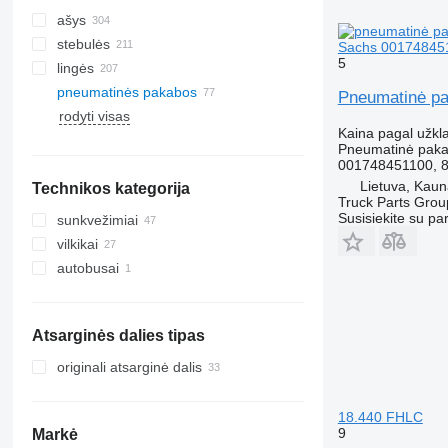
ašys
stebulės
Sachs 00174845
5
lingės
pneumatinės pakabos
Pneumatinė p
rodyti visas
Kaina pagal užkl
Pneumatinė pak
001748451100, 8
Lietuva, Kau
Technikos kategorija
Truck Parts Grou
Susisiekite su pa
sunkvežimiai
vilkikai
autobusai
Atsarginės dalies tipas
originali atsarginė dalis
18.440 FHLC
9
Markė