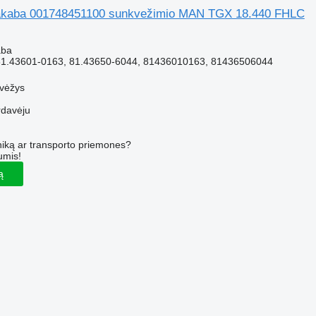
akaba 001748451100 sunkvežimio MAN TGX 18.440 FHLC
M
aba
1.43601-0163, 81.43650-6044, 81436010163, 81436506044
evėžys
rdavėju
iką ar transporto priemones?
umis!
ą