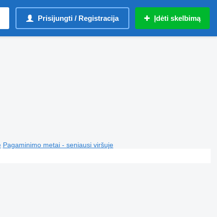
Prisijungti / Registracija
Įdėti skelbimą
e
Pagaminimo metai - seniausi viršuje