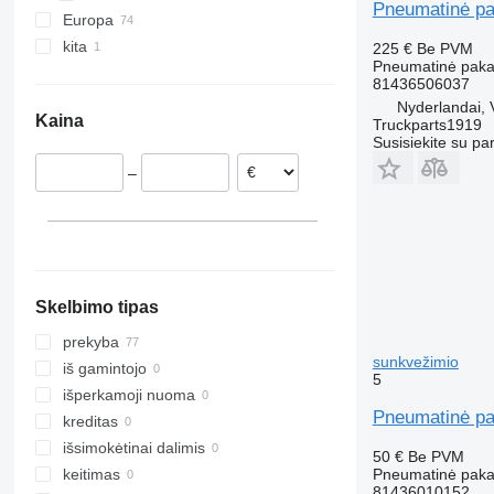
Pneumatinė p
Europa
kita
Rumunija
225 €
Be PVM
Pneumatinė pak
Estija
Ukraina
81436506037
Nyderlandai
Nyderlandai, 
Kaina
Truckparts1919
Portugalija
Susisiekite su pa
Lenkija
–
Vokietija
Belgija
Graikija
Skelbimo tipas
prekyba
sunkvežimio
iš gamintojo
5
išperkamoji nuoma
Pneumatinė pa
kreditas
išsimokėtinai dalimis
50 €
Be PVM
Pneumatinė pak
keitimas
81436010152