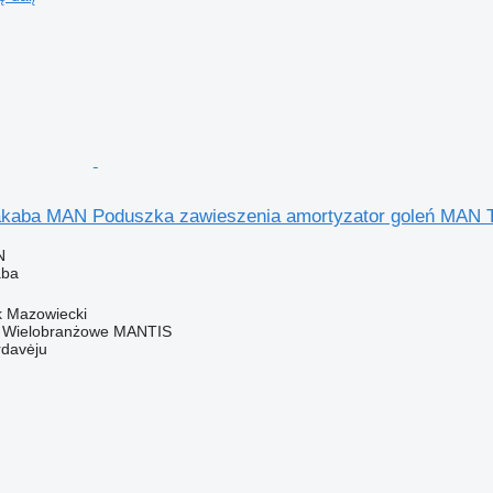
kaba MAN Poduszka zawieszenia amortyzator goleń MAN T
N
aba
k Mazowiecki
o Wielobranżowe MANTIS
rdavėju