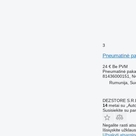
3
Pneumatinė p
24 €
Be PVM
Pneumatinė pak
81436000151, N
Rumunija, Su
DEZSTORE S.R.
14
metai su „Auto
Susisiekite su pa
Negalite rasti ats
Išsiųskite užklau
Užsakyti atsargin