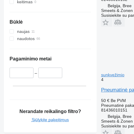
keitimas
Belgija, Bree
Smeets & Zonen 
Susisiekite su pa
Būklė
naujas
naudotos
Pagaminimo metai
–
sunkvežimio
4
Pneumatinė pa
50 €
Be PVM
Pneumatinė pak
81436010151
Nerandate reikalingo filtro?
Belgija, Bree
Siūlykite pakeitimus
Smeets & Zonen 
Susisiekite su pa