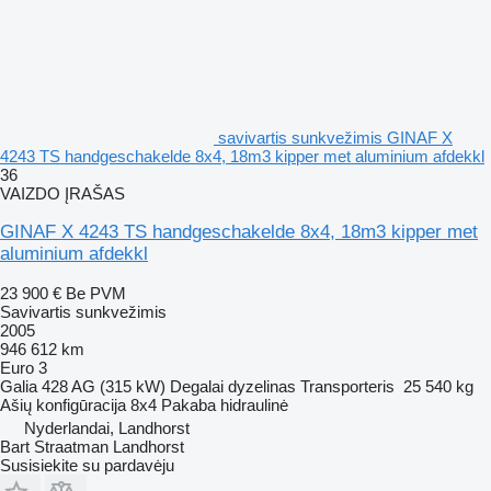
savivartis sunkvežimis GINAF X
4243 TS handgeschakelde 8x4, 18m3 kipper met aluminium afdekkl
36
VAIZDO ĮRAŠAS
GINAF X 4243 TS handgeschakelde 8x4, 18m3 kipper met
aluminium afdekkl
23 900 €
Be PVM
Savivartis sunkvežimis
2005
946 612 km
Euro 3
Galia
428 AG (315 kW)
Degalai
dyzelinas
Transporteris
25 540 kg
Ašių konfigūracija
8x4
Pakaba
hidraulinė
Nyderlandai, Landhorst
Bart Straatman Landhorst
Susisiekite su pardavėju