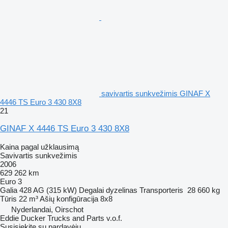
savivartis sunkvežimis GINAF X
4446 TS Euro 3 430 8X8
21
GINAF X 4446 TS Euro 3 430 8X8
Kaina pagal užklausimą
Savivartis sunkvežimis
2006
629 262 km
Euro 3
Galia
428 AG (315 kW)
Degalai
dyzelinas
Transporteris
28 660 kg
Tūris
22 m³
Ašių konfigūracija
8x8
Nyderlandai, Oirschot
Eddie Ducker Trucks and Parts v.o.f.
Susisiekite su pardavėju