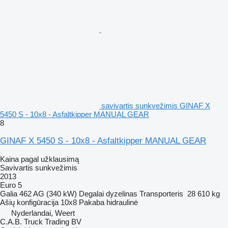
savivartis sunkvežimis GINAF X
5450 S - 10x8 - Asfaltkipper MANUAL GEAR
8
GINAF X 5450 S - 10x8 - Asfaltkipper MANUAL GEAR
Kaina pagal užklausimą
Savivartis sunkvežimis
2013
Euro 5
Galia
462 AG (340 kW)
Degalai
dyzelinas
Transporteris
28 610 kg
Ašių konfigūracija
10x8
Pakaba
hidraulinė
Nyderlandai, Weert
C.A.B. Truck Trading BV