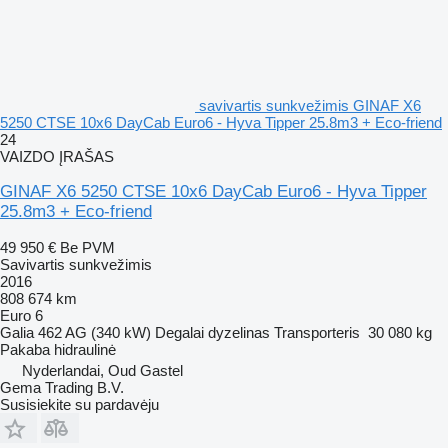
savivartis sunkvežimis GINAF X6
5250 CTSE 10x6 DayCab Euro6 - Hyva Tipper 25.8m3 + Eco-friend
24
VAIZDO ĮRAŠAS
GINAF X6 5250 CTSE 10x6 DayCab Euro6 - Hyva Tipper
25.8m3 + Eco-friend
49 950 €
Be PVM
Savivartis sunkvežimis
2016
808 674 km
Euro 6
Galia
462 AG (340 kW)
Degalai
dyzelinas
Transporteris
30 080 kg
Pakaba
hidraulinė
Nyderlandai, Oud Gastel
Gema Trading B.V.
Susisiekite su pardavėju