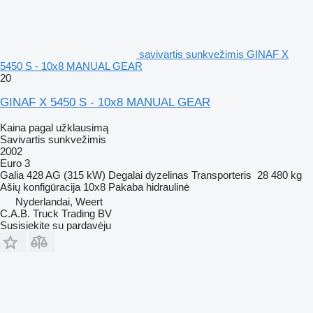
savivartis sunkvežimis GINAF X
5450 S - 10x8 MANUAL GEAR
20
GINAF X 5450 S - 10x8 MANUAL GEAR
Kaina pagal užklausimą
Savivartis sunkvežimis
2002
Euro 3
Galia
428 AG (315 kW)
Degalai
dyzelinas
Transporteris
28 480 kg
Ašių konfigūracija
10x8
Pakaba
hidraulinė
Nyderlandai, Weert
C.A.B. Truck Trading BV
Susisiekite su pardavėju