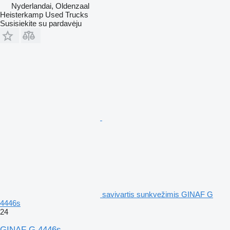
Nyderlandai, Oldenzaal
Heisterkamp Used Trucks
Susisiekite su pardavėju
savivartis sunkvežimis GINAF G
4446s
24
GINAF G 4446s