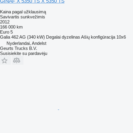
GINAF X 5350 TS X 5350 TS
Kaina pagal užklausimą
Savivartis sunkvežimis
2012
166 000 km
Euro 5
Galia
462 AG (340 kW)
Degalai
dyzelinas
Ašių konfigūracija
10x6
Nyderlandai, Andelst
Geurts Trucks B.V.
Susisiekite su pardavėju