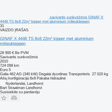
savivartis sunkvežimis GINAF X
4446 TS 8x8 22m³ kipper met aluminium milieukleppen
31
VAIZDO ĮRAŠAS
GINAF X 4446 TS 8x8 22m³ kipper met aluminium
milieukleppen
28 900 €
Be PVM
Savivartis sunkvežimis
2010
724 098 km
Euro 5
Galia
462 AG (340 kW)
Degalai
dyzelinas
Transporteris
27 020 kg
Ašių konfigūracija
8x8
Pakaba
hidraulinė
Nyderlandai, Landhorst
Bart Straatman Landhorst
Susisiekite su pardavėju