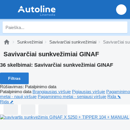
Sunkvežimiai
Savivarčiai sunkvežimiai
Savivarčiai s
Savivarčiai sunkvežimiai GINAF
36 skelbimai:
Savivarčiai sunkvežimiai GINAF
Filtras
Rūšiavimas
:
Patalpinimo data
Patalpinimo data
Brangiausias viršuje
Pigiausias viršuje
Pagaminimo
metai - nauji viršuje
Pagaminimo metai - seniausi viršuje
Rida ⬊
Rida ⬈