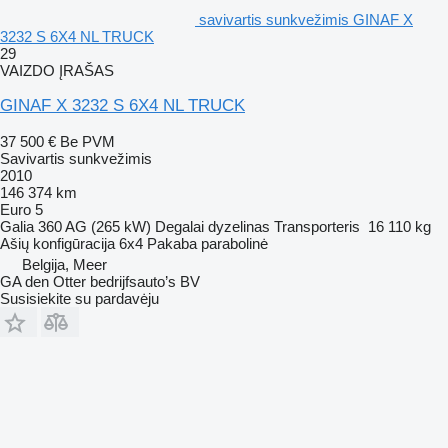
savivartis sunkvežimis GINAF X
3232 S 6X4 NL TRUCK
29
VAIZDO ĮRAŠAS
GINAF X 3232 S 6X4 NL TRUCK
37 500 €
Be PVM
Savivartis sunkvežimis
2010
146 374 km
Euro 5
Galia
360 AG (265 kW)
Degalai
dyzelinas
Transporteris
16 110 kg
Ašių konfigūracija
6x4
Pakaba
parabolinė
Belgija, Meer
GA den Otter bedrijfsauto’s BV
Susisiekite su pardavėju