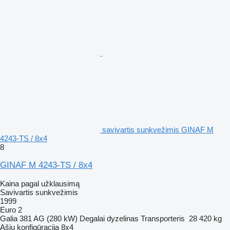
savivartis sunkvežimis GINAF M
4243-TS / 8x4
8
GINAF M 4243-TS / 8x4
Kaina pagal užklausimą
Savivartis sunkvežimis
1999
Euro 2
Galia
381 AG (280 kW)
Degalai
dyzelinas
Transporteris
28 420 kg
Ašių konfigūracija
8x4