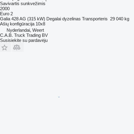
Savivartis sunkvežimis
2000
Euro 2
Galia
428 AG (315 kW)
Degalai
dyzelinas
Transporteris
29 040 kg
Ašių konfigūracija
10x8
Nyderlandai, Weert
C.A.B. Truck Trading BV
Susisiekite su pardavėju