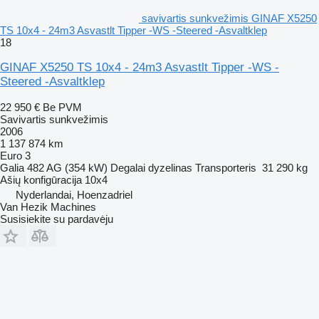
savivartis sunkvežimis GINAF X5250
TS 10x4 - 24m3 Asvastlt Tipper -WS -Steered -Asvaltklep
18
GINAF X5250 TS 10x4 - 24m3 Asvastlt Tipper -WS -
Steered -Asvaltklep
22 950 €
Be PVM
Savivartis sunkvežimis
2006
1 137 874 km
Euro 3
Galia
482 AG (354 kW)
Degalai
dyzelinas
Transporteris
31 290 kg
Ašių konfigūracija
10x4
Nyderlandai, Hoenzadriel
Van Hezik Machines
Susisiekite su pardavėju