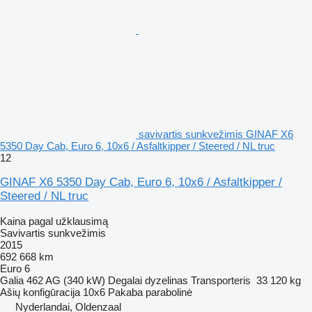
savivartis sunkvežimis GINAF X6
5350 Day Cab, Euro 6, 10x6 / Asfaltkipper / Steered / NL truc
12
GINAF X6 5350 Day Cab, Euro 6, 10x6 / Asfaltkipper /
Steered / NL truc
Kaina pagal užklausimą
Savivartis sunkvežimis
2015
692 668 km
Euro 6
Galia
462 AG (340 kW)
Degalai
dyzelinas
Transporteris
33 120 kg
Ašių konfigūracija
10x6
Pakaba
parabolinė
Nyderlandai, Oldenzaal