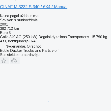
GINAF M 3232 S 340 / 6X4 / Manual
Kaina pagal užklausimą
Savivartis sunkvežimis
2001
382 712 km
Euro 3
Galia
340 AG (250 kW)
Degalai
dyzelinas
Transporteris
15 790 kg
Ašių konfigūracija
6x4
Nyderlandai, Oirschot
Eddie Ducker Trucks and Parts v.o.f.
Susisiekite su pardavėju