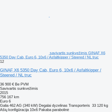
savivartis sunkvežimis GINAF X6
5350 Day Cab, Euro 6, 10x6 / Asfaltkipper / Steered / NL truc
12
GINAF X6 5350 Day Cab, Euro 6, 10x6 / Asfaltkipper /
Steered / NL truc
36 900 €
Be PVM
Savivartis sunkvežimis
2015
756 167 km
Euro 6
Galia
462 AG (340 kW)
Degalai
dyzelinas
Transporteris
33 120 kg
Ašių konfigūracija
10x6
Pakaba
parabolinė