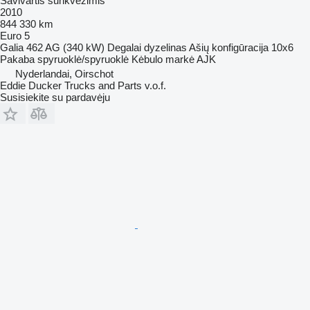
Savivartis sunkvežimis
2010
844 330 km
Euro 5
Galia
462 AG (340 kW)
Degalai
dyzelinas
Ašių konfigūracija
10x6
Pakaba
spyruoklė/spyruoklė
Kėbulo markė
AJK
Nyderlandai, Oirschot
Eddie Ducker Trucks and Parts v.o.f.
Susisiekite su pardavėju