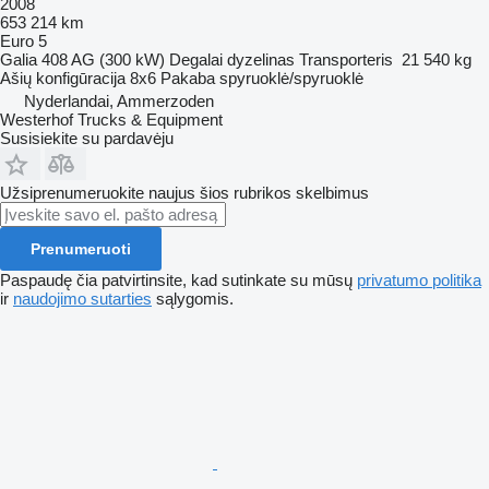
2008
653 214 km
Euro 5
Galia
408 AG (300 kW)
Degalai
dyzelinas
Transporteris
21 540 kg
Ašių konfigūracija
8x6
Pakaba
spyruoklė/spyruoklė
Nyderlandai, Ammerzoden
Westerhof Trucks & Equipment
Susisiekite su pardavėju
Užsiprenumeruokite naujus šios rubrikos skelbimus
Prenumeruoti
Paspaudę čia patvirtinsite, kad sutinkate su mūsų
privatumo politika
ir
naudojimo sutarties
sąlygomis.