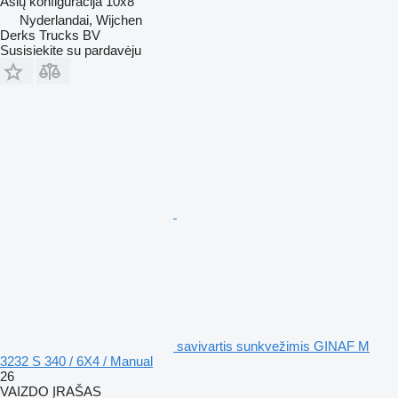
Ašių konfigūracija
10x8
Nyderlandai, Wijchen
Derks Trucks BV
Susisiekite su pardavėju
savivartis sunkvežimis GINAF M
3232 S 340 / 6X4 / Manual
26
VAIZDO ĮRAŠAS