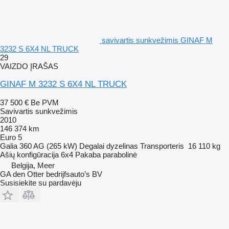
savivartis sunkvežimis GINAF M
3232 S 6X4 NL TRUCK
29
VAIZDO ĮRAŠAS
GINAF M 3232 S 6X4 NL TRUCK
37 500 €
Be PVM
Savivartis sunkvežimis
2010
146 374 km
Euro 5
Galia
360 AG (265 kW)
Degalai
dyzelinas
Transporteris
16 110 kg
Ašių konfigūracija
6x4
Pakaba
parabolinė
Belgija, Meer
GA den Otter bedrijfsauto’s BV
Susisiekite su pardavėju