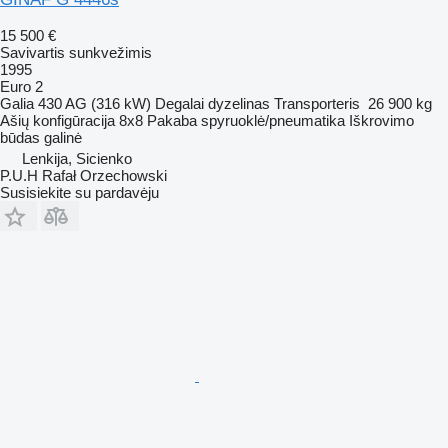
15 500 €
Savivartis sunkvežimis
1995
Euro 2
Galia
430 AG (316 kW)
Degalai
dyzelinas
Transporteris
26 900 kg
Ašių konfigūracija
8x8
Pakaba
spyruoklė/pneumatika
Iškrovimo
būdas
galinė
Lenkija, Sicienko
P.U.H Rafał Orzechowski
Susisiekite su pardavėju