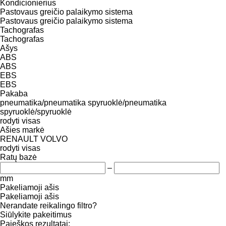
Kondicionierius
Pastovaus greičio palaikymo sistema
Pastovaus greičio palaikymo sistema
Tachografas
Tachografas
Ašys
ABS
ABS
EBS
EBS
Pakaba
pneumatika/pneumatika
spyruoklė/pneumatika
spyruoklė/spyruoklė
rodyti visas
Ašies markė
RENAULT
VOLVO
rodyti visas
Ratų bazė
–
mm
Pakeliamoji ašis
Pakeliamoji ašis
Nerandate reikalingo filtro?
Siūlykite pakeitimus
Paieškos rezultatai: