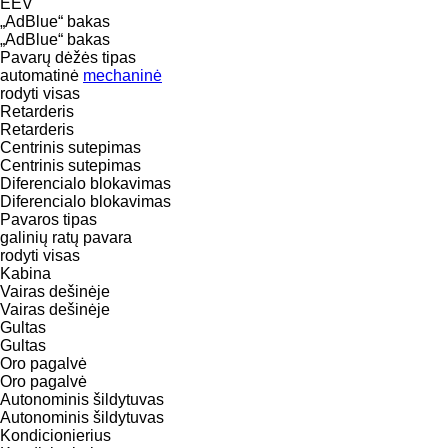
EEV
„AdBlue“ bakas
„AdBlue“ bakas
Pavarų dėžės tipas
automatinė
mechaninė
rodyti visas
Retarderis
Retarderis
Centrinis sutepimas
Centrinis sutepimas
Diferencialo blokavimas
Diferencialo blokavimas
Pavaros tipas
galinių ratų pavara
rodyti visas
Kabina
Vairas dešinėje
Vairas dešinėje
Gultas
Gultas
Oro pagalvė
Oro pagalvė
Autonominis šildytuvas
Autonominis šildytuvas
Kondicionierius