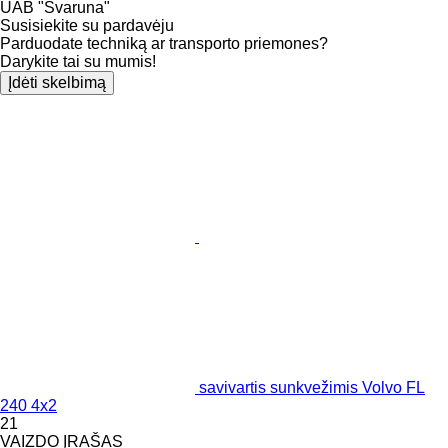
UAB "Svaruna"
Susisiekite su pardavėju
Parduodate techniką ar transporto priemones?
Darykite tai su mumis!
Įdėti skelbimą
savivartis sunkvežimis Volvo FL
240 4x2
21
VAIZDO ĮRAŠAS