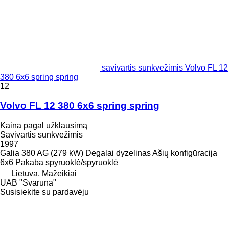
savivartis sunkvežimis Volvo FL 12
380 6x6 spring spring
12
Volvo FL 12 380 6x6 spring spring
Kaina pagal užklausimą
Savivartis sunkvežimis
1997
Galia
380 AG (279 kW)
Degalai
dyzelinas
Ašių konfigūracija
6x6
Pakaba
spyruoklė/spyruoklė
Lietuva, Mažeikiai
UAB "Svaruna"
Susisiekite su pardavėju