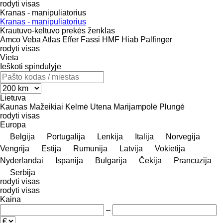
rodyti visas
Kranas - manipuliatorius
Kranas - manipuliatorius
Krautuvo-keltuvo prekės ženklas
Amco Veba
Atlas
Effer
Fassi
HMF
Hiab
Palfinger
rodyti visas
Vieta
Ieškoti spindulyje
Lietuva
Kaunas
Mažeikiai
Kelmė
Utena
Marijampolė
Plungė
rodyti visas
Europa
Belgija
Portugalija
Lenkija
Italija
Norvegija
Vengrija
Estija
Rumunija
Latvija
Vokietija
Nyderlandai
Ispanija
Bulgarija
Čekija
Prancūzija
Serbija
rodyti visas
rodyti visas
Kaina
–