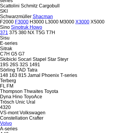
series
Scattolini
Schmitz Cargobull
SKI
Schwarzmüller
Shacman
F2000
F3000
H3000
L3000
M3000
X3000
X5000
Sino
Sinotruk Howo
371
375
380
NX
T5G
T7H
Sisu
E-series
Sitrak
C7H
G5
G7
Skibicki
Socari
Stapel
Star
Steyr
19S
26S
32S
1491
Sörling
TAD
Tatra
148
163
815
Jamal
Phoenix
T-series
Terberg
FL
FM
Thompson
Thwaites
Toyota
Dyna
Hino
ToyoAce
Trösch
Unic
Ural
4320
VS-mont
Volkswagen
Constellation
Crafter
Volvo
A-series