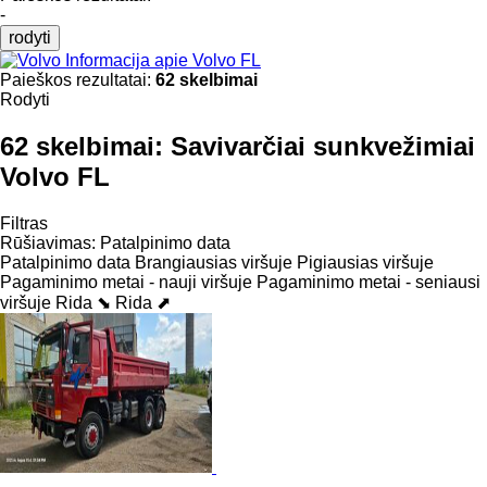
-
rodyti
Informacija apie Volvo FL
Paieškos rezultatai:
62 skelbimai
Rodyti
62 skelbimai:
Savivarčiai sunkvežimiai
Volvo FL
Filtras
Rūšiavimas
:
Patalpinimo data
Patalpinimo data
Brangiausias viršuje
Pigiausias viršuje
Pagaminimo metai - nauji viršuje
Pagaminimo metai - seniausi
viršuje
Rida ⬊
Rida ⬈