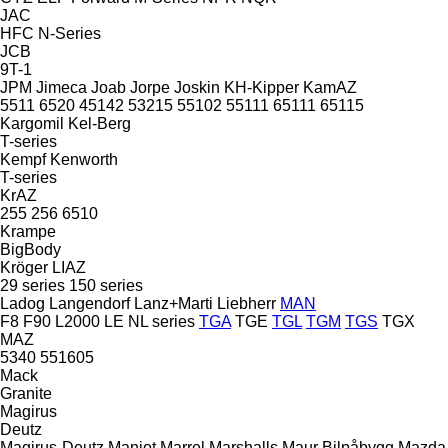
JAC
HFC
N-Series
JCB
9T-1
JPM
Jimeca
Joab
Jorpe
Joskin
KH-Kipper
KamAZ
5511
6520
45142
53215
55102
55111
65111
65115
Kargomil
Kel-Berg
T-series
Kempf
Kenworth
T-series
KrAZ
255
256
6510
Krampe
BigBody
Kröger
LIAZ
29 series
150 series
Ladog
Langendorf
Lanz+Marti
Liebherr
MAN
F8
F90
L2000
LE
NL series
TGA
TGE
TGL
TGM
TGS
TGX
MAZ
5340
551605
Mack
Granite
Magirus
Deutz
Magirus-Deutz
Manjot
Marrel
Marshalls
Maur Bilpåbygg
Mazda