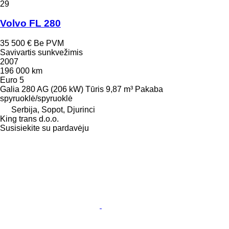
29
Volvo FL 280
35 500 €
Be PVM
Savivartis sunkvežimis
2007
196 000 km
Euro 5
Galia
280 AG (206 kW)
Tūris
9,87 m³
Pakaba
spyruoklė/spyruoklė
Serbija, Sopot, Djurinci
King trans d.o.o.
Susisiekite su pardavėju