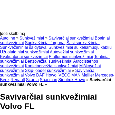
Įdėti skelbimą
Autoline
»
Sunkvežimiai
»
Savivarčiai sunkvežimiai
Bortiniai
sunkvežimiai
Sunkvežimiai furgonai
Šasi sunkvežimiai
Sunkvežiminiai šaldytuvai
Sunkvežimiai su keliamuoju kabliu
Užuolaidiniai sunkvežimiai
Autovežiai sunkvežimiai
Evakuatoriai sunkvežimiai
Platformos sunkvežimiai
Tentiniai
sunkvežimiai
Benzovežiai sunkvežimiai
Autocisternos
sunkvežimiai
Konteinervežiai sunkvežimiai
Miškovežiai
sunkvežimiai
Skip-loader sunkvežimiai
»
Savivarčiai
sunkvežimiai Volvo
DAF
Howo
IVECO
MAN
Meiller
Mercedes-
Benz
Renault
Scania
Shacman
Sinotruk Howo
»
Savivarčiai
sunkvežimiai Volvo FL
»
Savivarčiai sunkvežimiai
Volvo FL