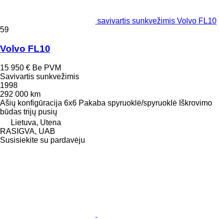
savivartis sunkvežimis Volvo FL10
59
Volvo FL10
15 950 €
Be PVM
Savivartis sunkvežimis
1998
292 000 km
Ašių konfigūracija
6x6
Pakaba
spyruoklė/spyruoklė
Iškrovimo
būdas
trijų pusių
Lietuva, Utena
RASIGVA, UAB
Susisiekite su pardavėju