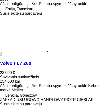
Ašių konfigūracija
8x4
Pakaba
spyruoklė/spyruoklė
Estija, Tammistu
Susisiekite su pardavėju
2
Volvo FL7 260
23 000 €
Savivartis sunkvežimis
154 000 km
Ašių konfigūracija
6x4
Pakaba
spyruoklė/spyruoklė
Kėbulo
markė
Meiller
Lenkija, Goleszów
ZAKŁAD USŁUGOWO-HANDLOWY PIOTR CIEŚLAR
Susisiekite su pardavėju