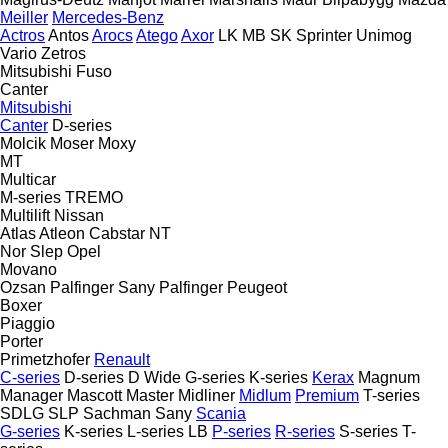
Meiller
Mercedes-Benz
Actros
Antos
Arocs
Atego
Axor
LK
MB
SK
Sprinter
Unimog
Vario
Zetros
Mitsubishi Fuso
Canter
Mitsubishi
Canter
D-series
Molcik
Moser
Moxy
MT
Multicar
M-series
TREMO
Multilift
Nissan
Atlas
Atleon
Cabstar
NT
Nor Slep
Opel
Movano
Ozsan
Palfinger Sany
Palfinger
Peugeot
Boxer
Piaggio
Porter
Primetzhofer
Renault
C-series
D-series
D Wide
G-series
K-series
Kerax
Magnum
Manager
Mascott
Master
Midliner
Midlum
Premium
T-series
SDLG
SLP
Sachman
Sany
Scania
G-series
K-series
L-series
LB
P-series
R-series
S-series
T-