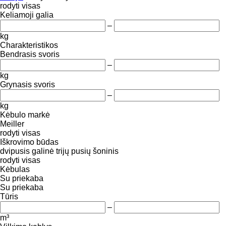
rodyti visas
Keliamoji galia
–
kg
Charakteristikos
Bendrasis svoris
–
kg
Grynasis svoris
–
kg
Kėbulo markė
Meiller
rodyti visas
Iškrovimo būdas
dvipusis
galinė
trijų pusių
šoninis
rodyti visas
Kėbulas
Su priekaba
Su priekaba
Tūris
–
m³