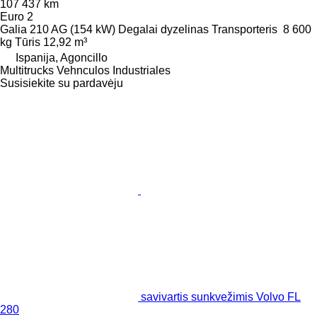
107 437 km
Euro 2
Galia
210 AG (154 kW)
Degalai
dyzelinas
Transporteris
8 600
kg
Tūris
12,92 m³
Ispanija, Agoncillo
Multitrucks Vehnculos Industriales
Susisiekite su pardavėju
savivartis sunkvežimis Volvo FL
280