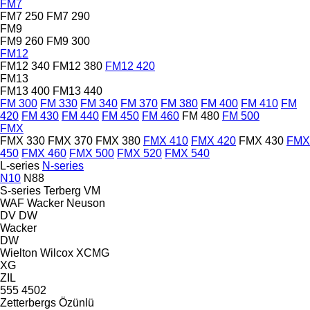
FM7
FM7 250
FM7 290
FM9
FM9 260
FM9 300
FM12
FM12 340
FM12 380
FM12 420
FM13
FM13 400
FM13 440
FM 300
FM 330
FM 340
FM 370
FM 380
FM 400
FM 410
FM
420
FM 430
FM 440
FM 450
FM 460
FM 480
FM 500
FMX
FMX 330
FMX 370
FMX 380
FMX 410
FMX 420
FMX 430
FMX
450
FMX 460
FMX 500
FMX 520
FMX 540
L-series
N-series
N10
N88
S-series
Terberg
VM
WAF
Wacker Neuson
DV
DW
Wacker
DW
Wielton
Wilcox
XCMG
XG
ZIL
555
4502
Zetterbergs
Özünlü