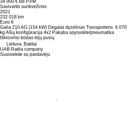
34 900 €
Be PVM
Savivartis sunkvežimis
2021
232 018 km
Euro 6
Galia
210 AG (154 kW)
Degalai
dyzelinas
Transporteris
6 070
kg
Ašių konfigūracija
4x2
Pakaba
spyruoklė/pneumatika
Iškrovimo būdas
trijų pusių
Lietuva, Babtai
UAB Ratila company
Susisiekite su pardavėju