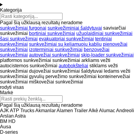
Kategorija
Pagal šią užklausą rezultatų neradome
sunkvežimiai furgonai
sunkvežiminiai šaldytuvai
savivarčiai
sunkvežimiai
bortiniai sunkvežimiai
užuolaidiniai sunkvežimiai
šasi sunkvežimiai
evakuatoriai sunkvežimiai
tentiniai
sunkvežimiai
sunkvežimiai su keliamuoju kabliu
pienovežiai
sunkvežimiai
izoterminiai sunkvežimiai
benzovežiai
sunkvežimiai
autovežiai sunkvežimiai
skip-loader sunkvežimiai
platformos sunkvežimiai
sunkvežimiai arkliams vežti
autocisternos sunkvežimiai
autobokšteliai
stiklams vežti
sunkvežimiai
dujovežiai sunkvežimiai
šaldytuvai ledams vežti
sunkvežimiai
gyvulių pervežimo sunkvežimiai
konteinervežiai
sunkvežimiai
miškovežiai sunkvežimiai
rodyti visas
Markė
Pagal šią užklausą rezultatų neradome
AJK
ATP Trucks
Akmanlar
Alamen Trailer
Alkè
Alumac
Andreoli
Arslan
Astra
BM
HD
Ausa
D-series