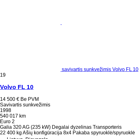
savivartis sunkvežimis Volvo FL 10
19
Volvo FL 10
14 500 €
Be PVM
Savivartis sunkvežimis
1998
540 017 km
Euro 2
Galia
320 AG (235 kW)
Degalai
dyzelinas
Transporteris
22 400 kg
Ašių konfigūracija
8x4
Pakaba
spyruoklė/spyruoklė