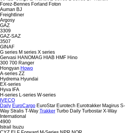
Forez-Bennes
Forland
Foton
Auman
BJ
Freightliner
Argosy
GAZ
3309
GAZ-SAZ
3507
GINAF
G series
M series
X series
Gervasi
HANOMAG
HIAB
HMF
Hino
300
700
Ranger
Hongyan
Howo
A-series
ZZ
Hydrema
Hyundai
EX-series
Hyva
IFA
H-series
L-series
W-series
IVECO
Daily
EuroCargo
EuroStar
Eurotech
Eurotrakker
Magirus
S-
Way
Stralis
T-Way
Trakker
Turbo Daily
Turbostar
X-Way
International
4900
Istrail
Isuzu
CYZ
ELF
Forward
M-Series
NPR
NQR