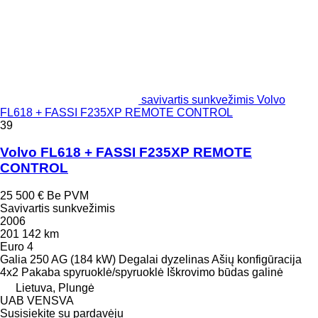
savivartis sunkvežimis Volvo
FL618 + FASSI F235XP REMOTE CONTROL
39
Volvo FL618 + FASSI F235XP REMOTE
CONTROL
25 500 €
Be PVM
Savivartis sunkvežimis
2006
201 142 km
Euro 4
Galia
250 AG (184 kW)
Degalai
dyzelinas
Ašių konfigūracija
4x2
Pakaba
spyruoklė/spyruoklė
Iškrovimo būdas
galinė
Lietuva, Plungė
UAB VENSVA
Susisiekite su pardavėju