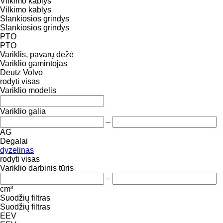
Vilkimo kablys
Vilkimo kablys
Slankiosios grindys
Slankiosios grindys
PTO
PTO
Variklis, pavarų dėžė
Variklio gamintojas
Deutz
Volvo
rodyti visas
Variklio modelis
Variklio galia
–
AG
Degalai
dyzelinas
rodyti visas
Variklio darbinis tūris
–
cm³
Suodžių filtras
Suodžių filtras
EEV