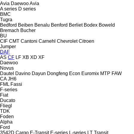
Avia Daewoo
Avia
A series
D series
BMC
Tugra
Bedford
Beiben
Benalu
Benford
Berliet
Bodex
Boweld
Bremach
Bucher
BU
CIF
CMT
Cantoni
Carnehl
Chevrolet
Citroen
Jumper
DAF
AS
CF
LF
XB
XD
XF
Daewoo
Novus
Dautel
Davino
Dayun
Dongfeng
Econ
Euromix MTP
FAW
CA
JH6
FML
Fassi
F-series
Fiat
Ducato
Fliegl
TDK
Foden
Alpha
Ford
3542D
Cargo
E-Transit
E-series
L-series
LT
Transit