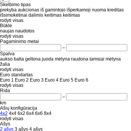
Skelbimo tipas
prekyba
aukcionas
iš gamintojo
išperkamoji nuoma
kreditas
išsimokėtinai dalimis
keitimas
keitimas
rodyti visas
Būklė
naujas
naudotos
rodyti visas
Pagaminimo metai
–
Spalva
aukso
balta
geltona
juoda
mėlyna
raudona
tamsiai mėlyna
žalia
rodyti visas
Euro standartas
Euro 1
Euro 2
Euro 3
Euro 4
Euro 5
Euro 6
rodyti visas
Rida
–
km
Ašių konfigūracija
4x2
4x4
6x2
6x4
6x6
8x4
rodyti visas
Ašys
2 ašys
3 ašys
4 ašys