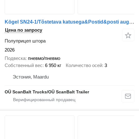
Kögel SN24-1/Tõstetava katusega&Postid&posti augud
Цена по запросу
Полуприцеп штора
2026
Подвеска
пневмо/пневмо
Собственный вес
6 950 кг
Количество осей
3
Эстония, Maardu
OÜ ScanBalt Trucks/OÜ ScanBalt Trailer