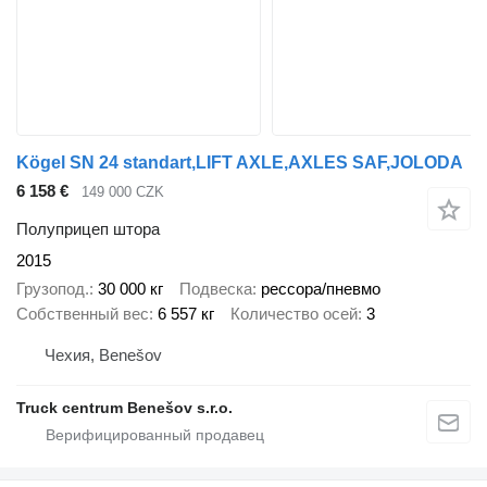
Kögel SN 24 standart,LIFT AXLE,AXLES SAF,JOLODA
6 158 €
149 000 CZK
Полуприцеп штора
2015
Грузопод.
30 000 кг
Подвеска
рессора/пневмо
Собственный вес
6 557 кг
Количество осей
3
Чехия, Benešov
Truck centrum Benešov s.r.o.