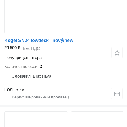
Kögel SN24 lowdeck - nový/new
29 500 €
Без НДС
Полуприцеп штора
Количество осей
3
Словакия, Bratislava
LOSL s.r.o.