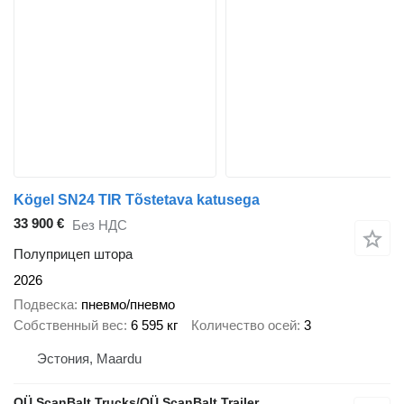
Kögel SN24 TIR Tõstetava katusega
33 900 €
Без НДС
Полуприцеп штора
2026
Подвеска
пневмо/пневмо
Собственный вес
6 595 кг
Количество осей
3
Эстония, Maardu
OÜ ScanBalt Trucks/OÜ ScanBalt Trailer