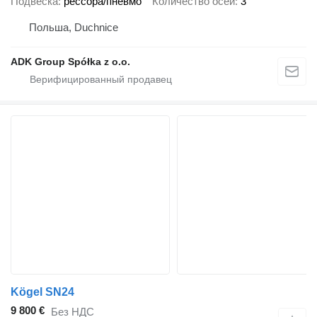
Подвеска
рессора/пневмо
Количество осей
3
Польша, Duchnice
ADK Group Spółka z o.o.
Kögel SN24
9 800 €
Без НДС