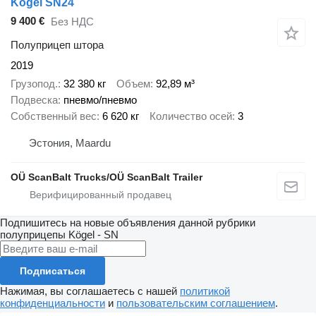
Kögel SN24
9 400 €
Без НДС
Полуприцеп штора
2019
Грузопод.
32 380 кг
Объем
92,89 м³
Подвеска
пневмо/пневмо
Собственный вес
6 620 кг
Количество осей
3
Эстония, Maardu
OÜ ScanBalt Trucks/OÜ ScanBalt Trailer
Подпишитесь на новые объявления данной рубрики
полуприцепы
Kögel - SN
Подписаться
Нажимая, вы соглашаетесь с нашей
политикой
конфиденциальности
и
пользовательским соглашением
.