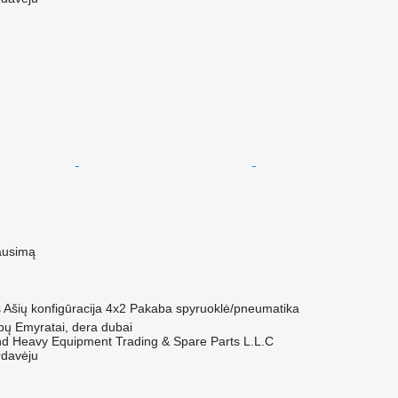
ausimą
s
Ašių konfigūracija
4x2
Pakaba
spyruoklė/pneumatika
abų Emyratai, dera dubai
d Heavy Equipment Trading & Spare Parts L.L.C
rdavėju