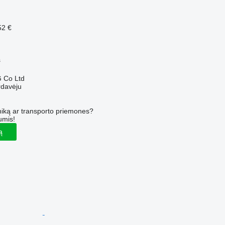
52 €
s
 Co Ltd
rdavėju
iką ar transporto priemones?
umis!
ą