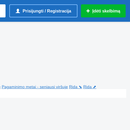
Prisijungti / Registracija
Įdėti skelbimą
e
Pagaminimo metai - seniausi viršuje
Rida ⬊
Rida ⬈