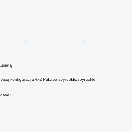
ausimą
s
Ašių konfigūracija
4x2
Pakaba
spyruoklė/spyruoklė
rdavėju