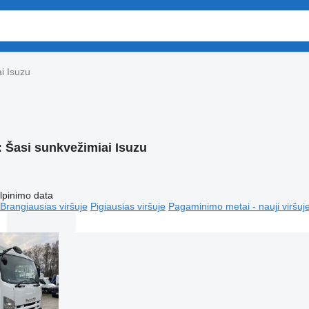
i Isuzu
:
Šasi sunkvežimiai Isuzu
lpinimo data
Brangiausias viršuje
Pigiausias viršuje
Pagaminimo metai - nauji viršuj