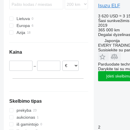
Sprinter
Midlum
Terberg
Isuzu ELF
Unimog
Premium
3 620 USD
≈ 3 1
Vario
T-series
Lietuva
Šasi sunkvežimis
2019
Zetros
Europa
365 000 km
Azija
Nyderlandai
Degalai
dyzelina
Čekija
Jungtiniai Arabų Emyratai
Japonija
EVERY TRADING
Lenkija
Japonija
Susisiekite su pa
Kaina
Jungtinė Karalystė
Kinija
Belgija
Uzbekija
Parduodate techn
–
Darykite tai su m
Įdėti skelbim
Skelbimo tipas
prekyba
aukcionas
iš gamintojo
2