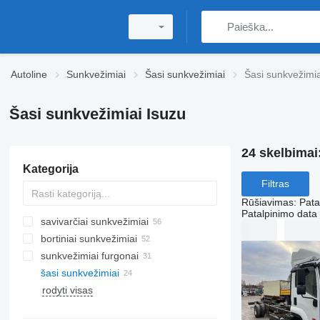
Autoline
Sunkvežimiai
Šasi sunkvežimiai
Šasi sunkvežimia
Šasi sunkvežimiai Isuzu
24 skelbimai
Kategorija
Filtras
Rūšiavimas
:
Pata
Patalpinimo data
savivarčiai sunkvežimiai
bortiniai sunkvežimiai
sunkvežimiai furgonai
šasi sunkvežimiai
rodyti visas