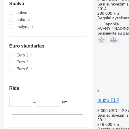
Spalva
Šasi sunkvežimis
2014
aukso
280 000 km
Degalai
dyzelina
balta
Japonija
mėlyna
EVERY TRADING
Susisiekite su pa
Euro standartas
Euro 2
Euro 3
Euro 6
Rida
2
Isuzu ELF
–
km
3 300 USD
≈ 2 8
Šasi sunkvežimis
2011
246 000 km
Degalai
dyzelina