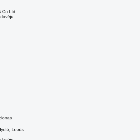
 Co Ltd
rdavėju
cionas
lystė, Leeds
B
rdavėju