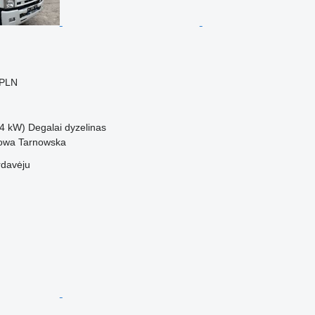
 PLN
4 kW)
Degalai
dyzelinas
rowa Tarnowska
rdavėju