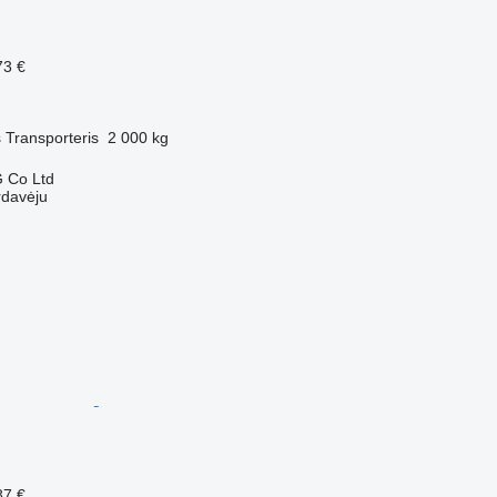
73 €
s
Transporteris
2 000 kg
 Co Ltd
rdavėju
87 €