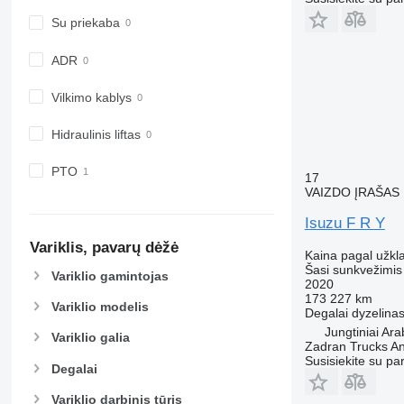
Su priekaba
ADR
Vilkimo kablys
Hidraulinis liftas
PTO
17
VAIZDO ĮRAŠAS
Isuzu F R Y
Variklis, pavarų dėžė
Kaina pagal užkl
Šasi sunkvežimis
Variklio gamintojas
2020
173 227 km
Variklio modelis
Degalai
dyzelina
Jungtiniai Ar
Variklio galia
Zadran Trucks An
Susisiekite su pa
Degalai
Variklio darbinis tūris