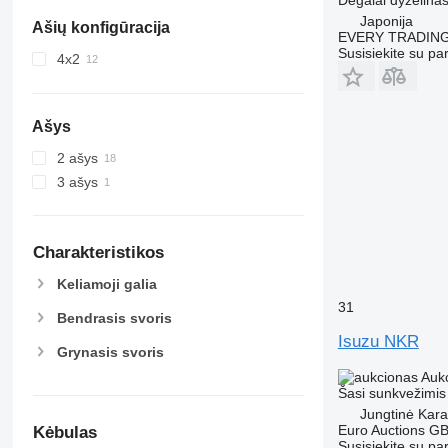
Japonija
Ašių konfigūracija
EVERY TRADING
Susisiekite su pa
4x2
Ašys
2 ašys
3 ašys
Charakteristikos
Keliamoji galia
31
Bendrasis svoris
Isuzu NKR
Grynasis svoris
Auk
Šasi sunkvežimis
Jungtinė Kara
Euro Auctions G
Kėbulas
Susisiekite su pa