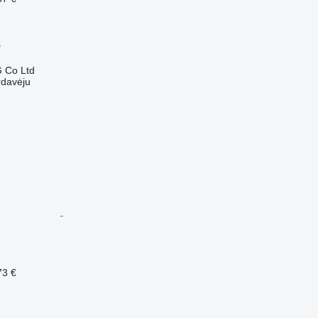
s
 Co Ltd
rdavėju
73 €
s