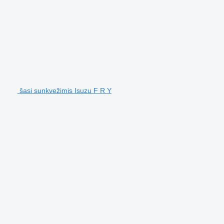
šasi sunkvežimis Isuzu F R Y