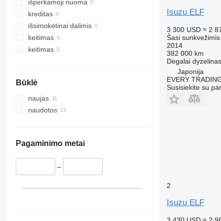
išperkamoji nuoma
Isuzu ELF
kreditas
išsimokėtinai dalimis
3 300 USD
≈ 2 8
Šasi sunkvežimis
keitimas
2014
keitimas
382 000 km
Degalai
dyzelina
Japonija
EVERY TRADING
Būklė
Susisiekite su pa
naujas
naudotos
Pagaminimo metai
–
2
Isuzu ELF
3 430 USD
≈ 2 9