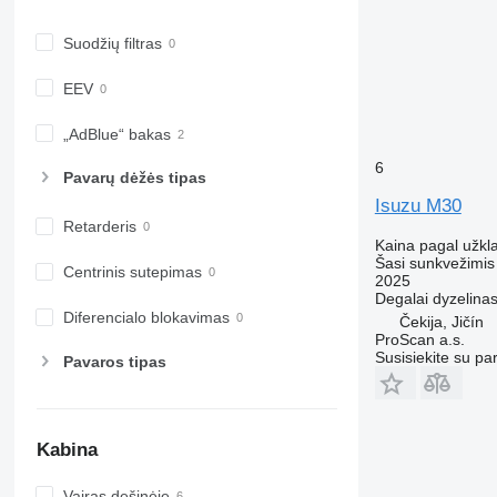
Suodžių filtras
EEV
„AdBlue“ bakas
6
Pavarų dėžės tipas
Isuzu M30
Retarderis
Kaina pagal užkl
Šasi sunkvežimis
Centrinis sutepimas
2025
Degalai
dyzelina
Diferencialo blokavimas
Čekija, Jičín
ProScan a.s.
Susisiekite su pa
Pavaros tipas
Kabina
Vairas dešinėje