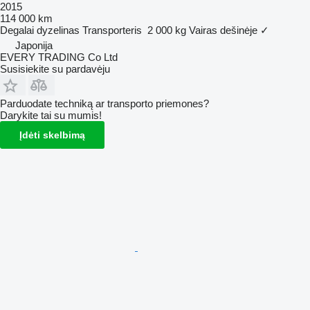
2015
114 000 km
Degalai
dyzelinas
Transporteris
2 000 kg
Vairas dešinėje
✓
Japonija
EVERY TRADING Co Ltd
Susisiekite su pardavėju
Parduodate techniką ar transporto priemones?
Darykite tai su mumis!
Įdėti skelbimą