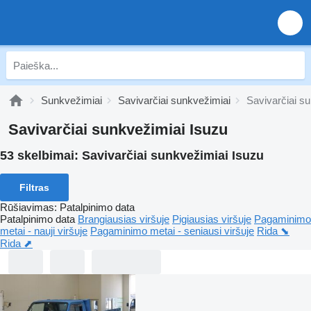
Sunkvežimiai
Savivarčiai sunkvežimiai
Savivarčiai s
Savivarčiai sunkvežimiai Isuzu
53 skelbimai:
Savivarčiai sunkvežimiai Isuzu
Filtras
Rūšiavimas
:
Patalpinimo data
Patalpinimo data
Brangiausias viršuje
Pigiausias viršuje
Pagaminimo
metai - nauji viršuje
Pagaminimo metai - seniausi viršuje
Rida ⬊
Rida ⬈