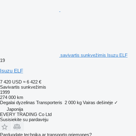
savivartis sunkvežimis Isuzu ELF
19
Isuzu ELF
7 420 USD
≈ 6 422 €
Savivartis sunkvežimis
1999
274 000 km
Degalai
dyzelinas
Transporteris
2 000 kg
Vairas dešinėje
✓
Japonija
EVERY TRADING Co Ltd
Susisiekite su pardavėju
Parduodate techniką ar transporto priemones?