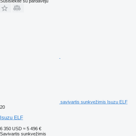
Susisiekite su pardavėju
savivartis sunkvežimis Isuzu ELF
20
Isuzu ELF
6 350 USD
≈ 5 496 €
Savivartis sunkvežimis