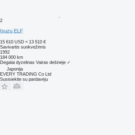
2
Isuzu ELF
15 610 USD
≈ 13 510 €
Savivartis sunkvežimis
1992
184 000 km
Degalai
dyzelinas
Vairas dešinėje
✓
Japonija
EVERY TRADING Co Ltd
Susisiekite su pardavėju