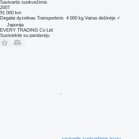
Savivartis sunkvežimis
2007
91 000 km
Degalai
dyzelinas
Transporteris
4 000 kg
Vairas dešinėje
✓
Japonija
EVERY TRADING Co Ltd
Susisiekite su pardavėju
savivartis sunkvežimis Isuzu