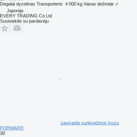
Degalai
dyzelinas
Transporteris
4 000 kg
Vairas dešinėje
✓
Japonija
EVERY TRADING Co Ltd
Susisiekite su pardavėju
savivartis sunkvežimis Isuzu
FORWARD
30