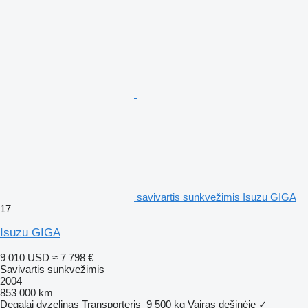
savivartis sunkvežimis Isuzu GIGA
17
Isuzu GIGA
9 010 USD
≈ 7 798 €
Savivartis sunkvežimis
2004
853 000 km
Degalai
dyzelinas
Transporteris
9 500 kg
Vairas dešinėje
✓