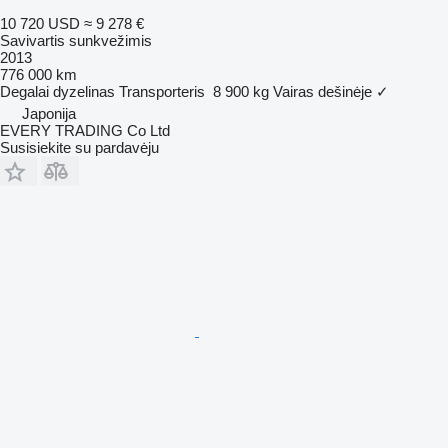
10 720 USD
≈ 9 278 €
Savivartis sunkvežimis
2013
776 000 km
Degalai
dyzelinas
Transporteris
8 900 kg
Vairas dešinėje
✓
Japonija
EVERY TRADING Co Ltd
Susisiekite su pardavėju