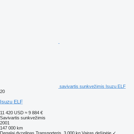
savivartis sunkvežimis Isuzu ELF
20
Isuzu ELF
11 420 USD
≈ 9 884 €
Savivartis sunkvežimis
2001
147 000 km
Degalai
dyzelinas
Transporteris
3 000 kg
Vairas dešinėje
✓