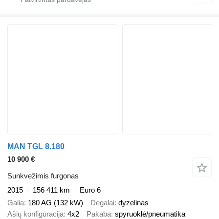
MAN TGL 8.180
10 900 €
Sunkvežimis furgonas
2015
156 411 km
Euro 6
Galia
180 AG (132 kW)
Degalai
dyzelinas
Ašių konfigūracija
4x2
Pakaba
spyruoklė/pneumatika