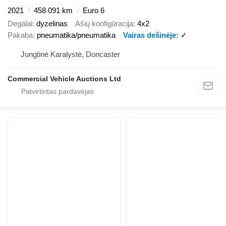
2021
458 091 km
Euro 6
Degalai
dyzelinas
Ašių konfigūracija
4x2
Pakaba
pneumatika/pneumatika
Vairas dešinėje
✓
Jungtinė Karalystė, Doncaster
Commercial Vehicle Auctions Ltd