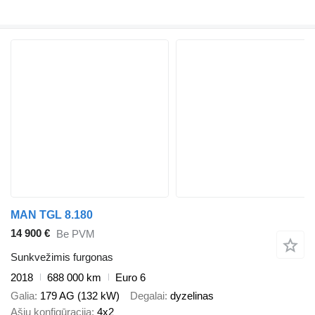
MAN TGL 8.180
14 900 €
Be PVM
Sunkvežimis furgonas
2018
688 000 km
Euro 6
Galia
179 AG (132 kW)
Degalai
dyzelinas
Ašių konfigūracija
4x2