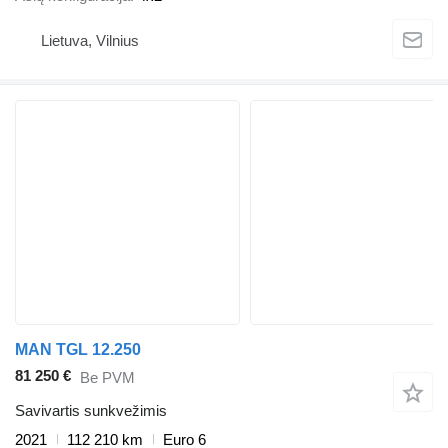
Lietuva, Vilnius
MAN TGL 12.250
81 250 €
Be PVM
Savivartis sunkvežimis
2021
112 210 km
Euro 6