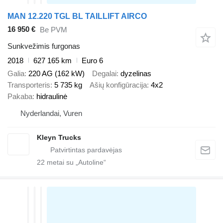
MAN 12.220 TGL BL TAILLIFT AIRCO
16 950 €
Be PVM
Sunkvežimis furgonas
2018
627 165 km
Euro 6
Galia
220 AG (162 kW)
Degalai
dyzelinas
Transporteris
5 735 kg
Ašių konfigūracija
4x2
Pakaba
hidraulinė
Nyderlandai, Vuren
Kleyn Trucks
22
metai su „Autoline“