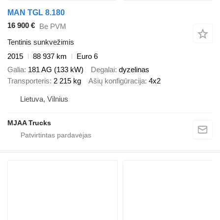
MAN TGL 8.180
16 900 €
Be PVM
Tentinis sunkvežimis
2015
88 937 km
Euro 6
Galia
181 AG (133 kW)
Degalai
dyzelinas
Transporteris
2 215 kg
Ašių konfigūracija
4x2
Lietuva, Vilnius
MJAA Trucks