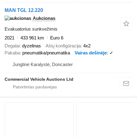
MAN TGL 12.220
Aukcionas
Evakuatorius sunkvežimis
2021
433 961 km
Euro 6
Degalai
dyzelinas
Ašių konfigūracija
4x2
Pakaba
pneumatika/pneumatika
Vairas dešinėje
✓
Jungtinė Karalystė, Doncaster
Commercial Vehicle Auctions Ltd