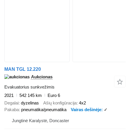
MAN TGL 12.220
Aukcionas
Evakuatorius sunkvežimis
2021
542 145 km
Euro 6
Degalai
dyzelinas
Ašių konfigūracija
4x2
Pakaba
pneumatika/pneumatika
Vairas dešinėje
✓
Jungtinė Karalystė, Doncaster