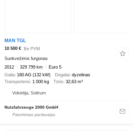
MAN TGL
10 500 €
Be PVM
Sunkvežimis furgonas
2012
329 799 km
Euro 5
Galia
180 AG (132 kW)
Degalai
dyzelinas
Transporteris
1 000 kg
Tūris
32,63 m³
Vokietija, Sottrum
Nutzfahrzeuge 2000 GmbH