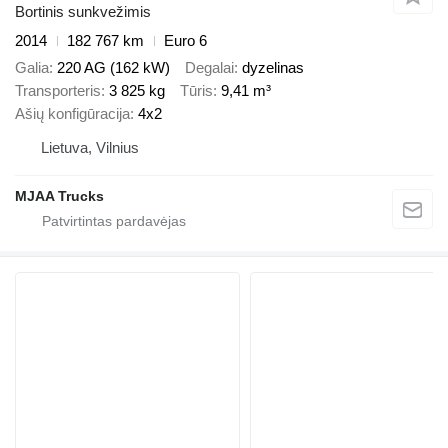
Bortinis sunkvežimis
2014
182 767 km
Euro 6
Galia
220 AG (162 kW)
Degalai
dyzelinas
Transporteris
3 825 kg
Tūris
9,41 m³
Ašių konfigūracija
4x2
Lietuva, Vilnius
MJAA Trucks