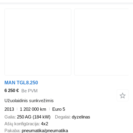
MAN TGL8.250
6 250 €
Be PVM
Užuolaidinis sunkvežimis
2013
1 202 000 km
Euro 5
Galia
250 AG (184 kW)
Degalai
dyzelinas
Ašių konfigūracija
4x2
Pakaba
pneumatika/pneumatika