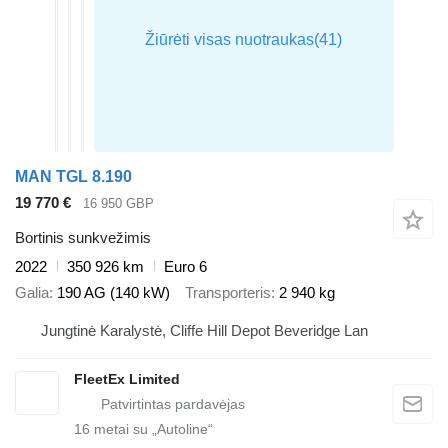
MAN TGL 8.190
19 770 €
16 950 GBP
Bortinis sunkvežimis
2022
350 926 km
Euro 6
Galia
190 AG (140 kW)
Transporteris
2 940 kg
Jungtinė Karalystė, Cliffe Hill Depot Beveridge Lan
FleetEx Limited
16
metai su „Autoline“