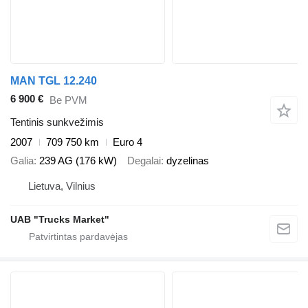
MAN TGL 12.240
6 900 €
Be PVM
Tentinis sunkvežimis
2007
709 750 km
Euro 4
Galia
239 AG (176 kW)
Degalai
dyzelinas
Lietuva, Vilnius
UAB "Trucks Market"