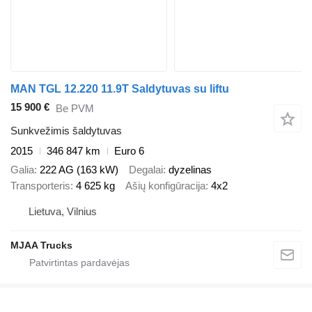
MAN TGL 12.220 11.9T Saldytuvas su liftu
15 900 €
Be PVM
Sunkvežimis šaldytuvas
2015
346 847 km
Euro 6
Galia
222 AG (163 kW)
Degalai
dyzelinas
Transporteris
4 625 kg
Ašių konfigūracija
4x2
Lietuva, Vilnius
MJAA Trucks