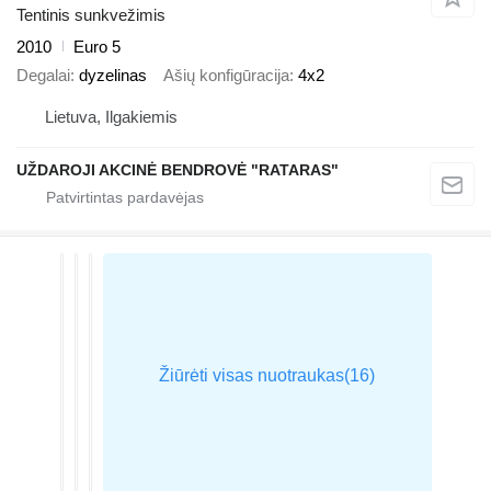
Tentinis sunkvežimis
2010
Euro 5
Degalai
dyzelinas
Ašių konfigūracija
4x2
Lietuva, Ilgakiemis
UŽDAROJI AKCINĖ BENDROVĖ "RATARAS"