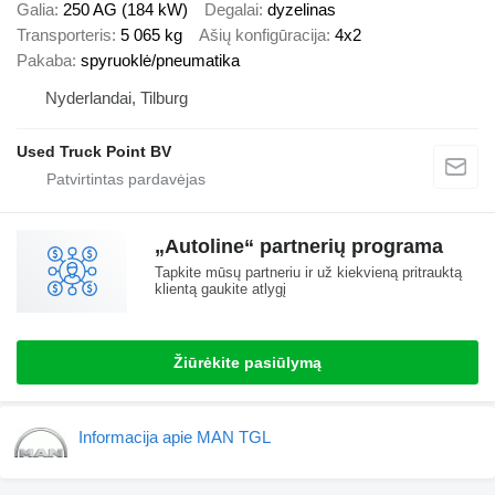
Galia
250 AG (184 kW)
Degalai
dyzelinas
Transporteris
5 065 kg
Ašių konfigūracija
4x2
Pakaba
spyruoklė/pneumatika
Nyderlandai, Tilburg
Used Truck Point BV
„Autoline“ partnerių programa
Tapkite mūsų partneriu ir už kiekvieną pritrauktą
klientą gaukite atlygį
Žiūrėkite pasiūlymą
Informacija apie MAN TGL