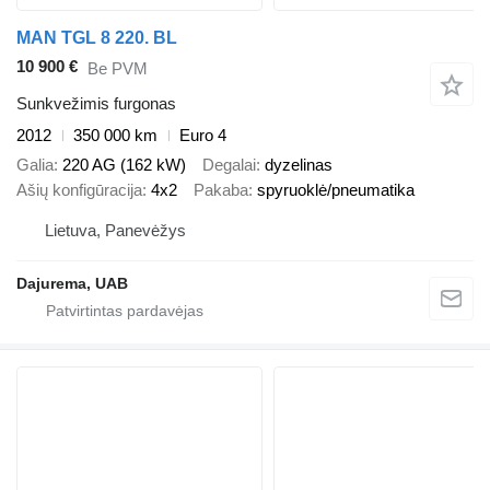
MAN TGL 8 220. BL
10 900 €
Be PVM
Sunkvežimis furgonas
2012
350 000 km
Euro 4
Galia
220 AG (162 kW)
Degalai
dyzelinas
Ašių konfigūracija
4x2
Pakaba
spyruoklė/pneumatika
Lietuva, Panevėžys
Dajurema, UAB