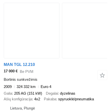
MAN TGL 12.210
17 000 €
Be PVM
Bortinis sunkvežimis
2009
324 332 km
Euro 4
Galia
205 AG (151 kW)
Degalai
dyzelinas
Ašių konfigūracija
4x2
Pakaba
spyruoklė/pneumatika
Lietuva, Plungė