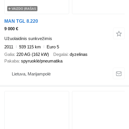
VAIZDO ĮRAŠAS
MAN TGL 8.220
9 000 €
Užuolaidinis sunkvežimis
2011
939 115 km
Euro 5
Galia
220 AG (162 kW)
Degalai
dyzelinas
Pakaba
spyruoklė/pneumatika
Lietuva, Marijampolė