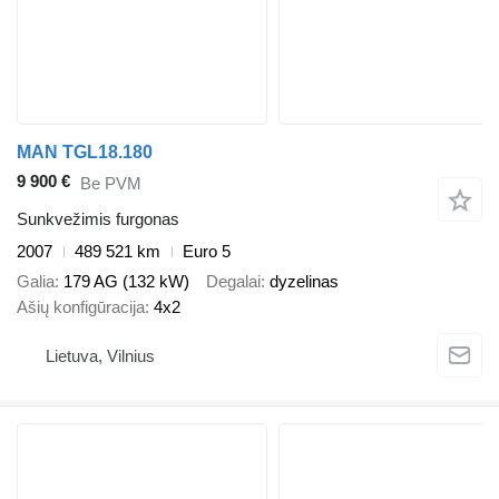
MAN TGL18.180
9 900 €
Be PVM
Sunkvežimis furgonas
2007
489 521 km
Euro 5
Galia
179 AG (132 kW)
Degalai
dyzelinas
Ašių konfigūracija
4x2
Lietuva, Vilnius