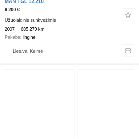
MAN TGL 12.210
6 200 €
Užuolaidinis sunkvežimis
2007
685 279 km
Pakaba
linginė
Lietuva, Kelmė