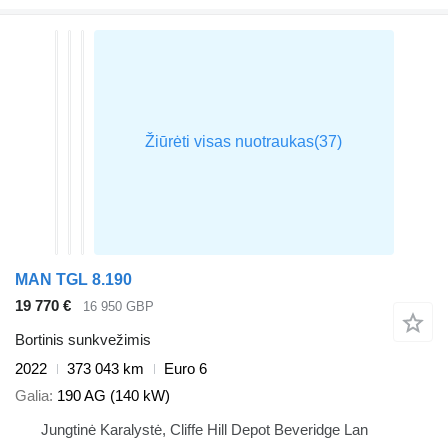
MAN TGL 8.190
19 770 €
16 950 GBP
Bortinis sunkvežimis
2022
373 043 km
Euro 6
Galia
190 AG (140 kW)
Jungtinė Karalystė, Cliffe Hill Depot Beveridge Lan