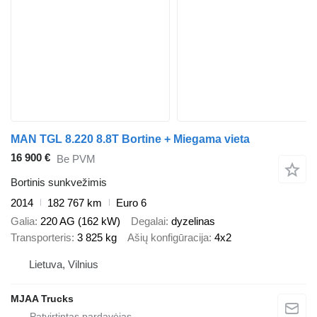
MAN TGL 8.220 8.8T Bortine + Miegama vieta
16 900 €
Be PVM
Bortinis sunkvežimis
2014
182 767 km
Euro 6
Galia
220 AG (162 kW)
Degalai
dyzelinas
Transporteris
3 825 kg
Ašių konfigūracija
4x2
Lietuva, Vilnius
MJAA Trucks